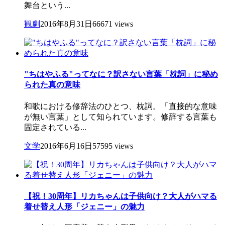
舞台という...
観劇
2016年8月31日
66671 views
"ちはやふる"ってなに？訳さない言葉「枕詞」に秘め
られた真の意味
和歌における修辞法のひとつ、枕詞。「直接的な意味
が無い言葉」として知られています。修辞する言葉も
固定されている...
文学
2016年6月16日
57595 views
【祝！30周年】リカちゃんは子供向け？大人がハマる
着せ替え人形「ジェニー」の魅力