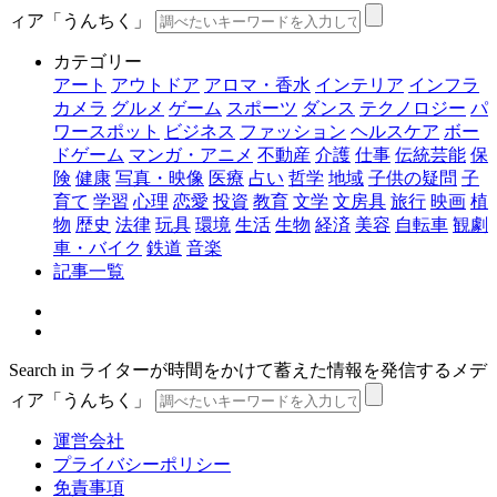
ィア「うんちく」
カテゴリー
アート
アウトドア
アロマ・香水
インテリア
インフラ
カメラ
グルメ
ゲーム
スポーツ
ダンス
テクノロジー
パ
ワースポット
ビジネス
ファッション
ヘルスケア
ボー
ドゲーム
マンガ・アニメ
不動産
介護
仕事
伝統芸能
保
険
健康
写真・映像
医療
占い
哲学
地域
子供の疑問
子
育て
学習
心理
恋愛
投資
教育
文学
文房具
旅行
映画
植
物
歴史
法律
玩具
環境
生活
生物
経済
美容
自転車
観劇
車・バイク
鉄道
音楽
記事一覧
Search in ライターが時間をかけて蓄えた情報を発信するメデ
ィア「うんちく」
運営会社
プライバシーポリシー
免責事項