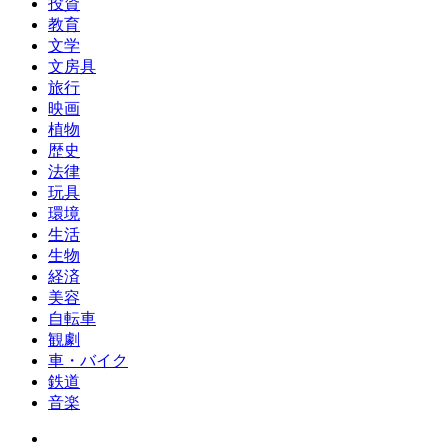
投資
教育
文学
文房具
旅行
映画
植物
歴史
法律
玩具
環境
生活
生物
経済
美容
自転車
観劇
車・バイク
鉄道
音楽