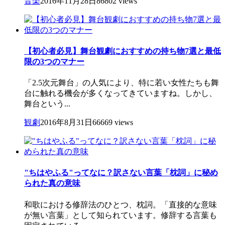
音楽
2016年11月28日
86802 views
【初心者必見】舞台観劇におすすめの持ち物7選と最低
限の3つのマナー
「2.5次元舞台」の人気により、特に若い女性たちも舞
台に触れる機会が多くなってきていますね。しかし、
舞台という...
観劇
2016年8月31日
66669 views
"ちはやふる"ってなに？訳さない言葉「枕詞」に秘め
られた真の意味
和歌における修辞法のひとつ、枕詞。「直接的な意味
が無い言葉」として知られています。修辞する言葉も