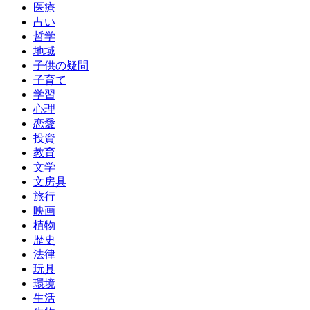
医療
占い
哲学
地域
子供の疑問
子育て
学習
心理
恋愛
投資
教育
文学
文房具
旅行
映画
植物
歴史
法律
玩具
環境
生活