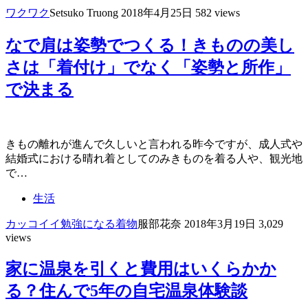
ワクワク
Setsuko Truong
2018年4月25日
582 views
なで肩は姿勢でつくる！きものの美し
さは「着付け」でなく「姿勢と所作」
で決まる
きもの離れが進んで久しいと言われる昨今ですが、成人式や
結婚式における晴れ着としてのみきものを着る人や、観光地
で…
生活
カッコイイ
勉強になる
着物
服部花奈
2018年3月19日
3,029
views
家に温泉を引くと費用はいくらかか
る？住んで5年の自宅温泉体験談