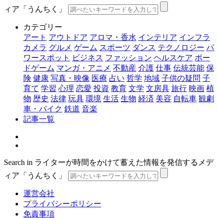
ィア「うんちく」
カテゴリー
アート
アウトドア
アロマ・香水
インテリア
インフラ
カメラ
グルメ
ゲーム
スポーツ
ダンス
テクノロジー
パ
ワースポット
ビジネス
ファッション
ヘルスケア
ボー
ドゲーム
マンガ・アニメ
不動産
介護
仕事
伝統芸能
保
険
健康
写真・映像
医療
占い
哲学
地域
子供の疑問
子
育て
学習
心理
恋愛
投資
教育
文学
文房具
旅行
映画
植
物
歴史
法律
玩具
環境
生活
生物
経済
美容
自転車
観劇
車・バイク
鉄道
音楽
記事一覧
Search in ライターが時間をかけて蓄えた情報を発信するメデ
ィア「うんちく」
運営会社
プライバシーポリシー
免責事項