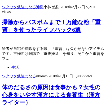
ワクワク
勉強になる
沖縄
小林 悠樹
2018年2月27日
5,210
views
掃除からバスボムまで！万能な粉「重
曹」を使ったライフハック6選
筆者が自宅の掃除をする際、「重曹」は欠かせないアイテム
です。主婦向け雑誌で「重曹掃除」を知り、そこから重曹を
フ…
生活
ワクワク
勉強になる
rikomm
2018年1月15日
1,408 views
体のだるさの原因は食事かも？女性の
心身をいやす漢方による食養生（漢方
ライター）