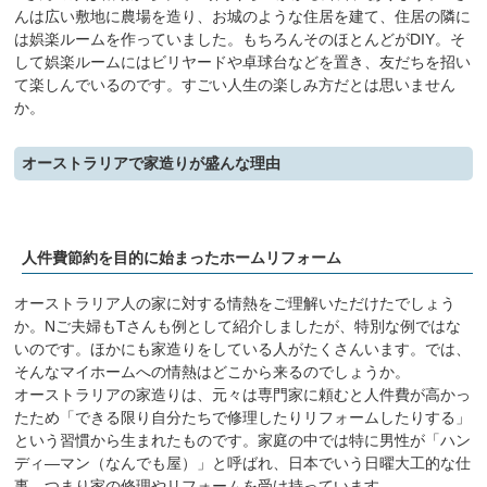
んは広い敷地に農場を造り、お城のような住居を建て、住居の隣に
は娯楽ルームを作っていました。もちろんそのほとんどがDIY。そ
して娯楽ルームにはビリヤードや卓球台などを置き、友だちを招い
て楽しんでいるのです。すごい人生の楽しみ方だとは思いません
か。
オーストラリアで家造りが盛んな理由
人件費節約を目的に始まったホームリフォーム
オーストラリア人の家に対する情熱をご理解いただけたでしょう
か。Nご夫婦もTさんも例として紹介しましたが、特別な例ではな
いのです。ほかにも家造りをしている人がたくさんいます。では、
そんなマイホームへの情熱はどこから来るのでしょうか。
オーストラリアの家造りは、元々は専門家に頼むと人件費が高かっ
たため「できる限り自分たちで修理したりリフォームしたりする」
という習慣から生まれたものです。家庭の中では特に男性が「ハン
ディ―マン（なんでも屋）」と呼ばれ、日本でいう日曜大工的な仕
事、つまり家の修理やリフォームを受け持っています。