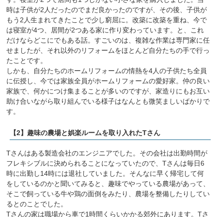
時は子供が2人だったのでまだ良かったのですが、その後、子供が
もう2人生まれてきたことで少し窮屈に。改築に改築を重ね、今で
は寝室が4つ、居間が2つある家に作り変わっています。と、これ
だけならどこにでもある話。すごいのは、複雑な作業は専門家に任
せましたが、それ以外のリフォームをほとんど自分たちの手で行っ
たことです。
しかも、自分たちのホームリフォームの情熱を4人の子供たち全員
に伝授し、今では家族全員がホームリフォームの愛好家。仲の良い
家族で、何かにつけ集まることが多いのですが、家造りにもお互い
助け合いながら取り組んでいる様子はなんとも微笑ましいばかりで
す。
【2】趣味の農場と娯楽ルームを取り入れたTさん
Tさんはある製造会社のエンジニアでした。その会社は出勤時間が
フレキシブルに決められることになっていたので、Tさんは毎日6
時に出勤し14時には退社していました。そんなに早く帰宅して何
をしているのかと聞いてみると、趣味でやっている農場があって、
そこで飼っている牛や鶏の面倒をみたり、農場を整備したりしてい
るとのことでした。
Tさんの家は職場から車で1時間くらいかかる郊外にあります。Tさ