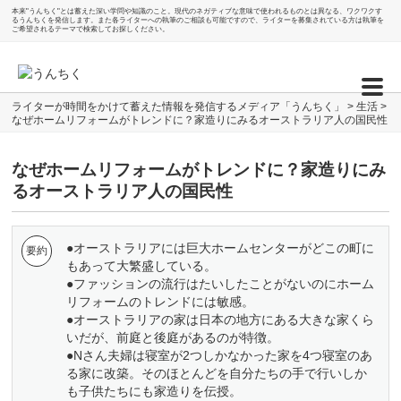
本来"うんちく"とは蓄えた深い学問や知識のこと。現代のネガティブな意味で使われるものとは異なる、ワクワクす
るうんちくを発信します。また各ライターへの執筆のご相談も可能ですので、ライターを募集されている方は執筆を
ご希望されるテーマで検索してお探しください。
ライターが時間をかけて蓄えた情報を発信するメディア「うんちく」
>
生活
>
なぜホームリフォームがトレンドに？家造りにみるオーストラリア人の国民性
なぜホームリフォームがトレンドに？家造りにみ
るオーストラリア人の国民性
●オーストラリアには巨大ホームセンターがどこの町に
もあって大繁盛している。
●ファッションの流行はたいしたことがないのにホーム
リフォームのトレンドには敏感。
●オーストラリアの家は日本の地方にある大きな家くら
いだが、前庭と後庭があるのが特徴。
●Nさん夫婦は寝室が2つしかなかった家を4つ寝室のあ
る家に改築。そのほとんどを自分たちの手で行いしか
も子供たちにも家造りを伝授。