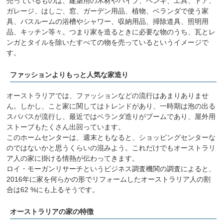
売っているものは、建築用の木材やパイプ、ペンキ、工具、ドア、
ガレージ、はしご、窓、ガーデン用品、植物、ベランダで使う家
具、バスルームの浴槽やシャワー、収納用品、掃除道具、照明用
品、キッチン等々。つまり家を造るときに必要な物のうち、瓦とレ
ンガとタイルを除いたすべての物を売っているというイメージで
す。
ファッションよりもっと人気な家造り
オーストラリアでは、ファッションなどの流行はあまりありませ
ん。しかし、こと家に関してはトレンドがあり、一時期は泡の出る
スパバスが流行し、最近ではベランダ造りがブームであり、屋外用
ストーブもたくさん出回っています。
このホームセンターは、週末ともなると、ショッピングセンターな
のではないかと思うくらいの混みよう。これだけでもオーストラリ
ア人の家に掛ける情熱が伝わってきます。
ロイ・モーガンリサーチというビジネス調査機関の調査によると、
2016年に家を何らかの形でリフォームしたオーストラリア人の割
合は62 %にも上るそうです。
オーストラリアの家の特徴