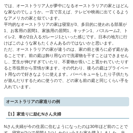
では、オーストラリア人が夢中になるオーストラリアの家とはどん
な家なのでしょうか。一言で言えば、テレビや映画に出てくるよう
なアメリカの家と似ています。
平均的なオーストラリアの家は寝室が3、多目的に使われる部屋が
1、お客用の居間1、家族用の居間1、キッチン1、バスルーム2、ト
イレ2、車が2台入るガレージ1といった感じです。日本の地方に行
けばこのような家もたくさんあるのではないかと思います。
ただ、オーストラリアの家が違うのは、家の前と後ろに必ず庭があ
ることです。前の庭は飾り用なので洗濯物を干すことはできません
し、芝生が伸びすぎていたり、不要物が長いこと置かれていたりす
ると市役所から苦情が来ます。その代わり、後ろの庭はプライベー
ト用なので好きなように使えます。バーベキューをしたり子供たち
が遊んだりするために使うので、どの家も前の庭と同じくらい手を
入れています。
オーストラリアの家造りの例
【1】家造りに励むNさん夫婦
Nさん夫婦が今の住居に住むようになったのは30年ほど前のことで
す。寝室が2つで居間も1つしかない小さな家を購入しました。当