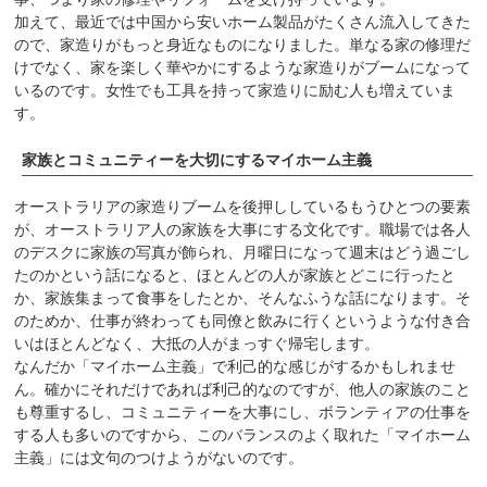
加えて、最近では中国から安いホーム製品がたくさん流入してきた
ので、家造りがもっと身近なものになりました。単なる家の修理だ
けでなく、家を楽しく華やかにするような家造りがブームになって
いるのです。女性でも工具を持って家造りに励む人も増えていま
す。
家族とコミュニティーを大切にするマイホーム主義
オーストラリアの家造りブームを後押ししているもうひとつの要素
が、オーストラリア人の家族を大事にする文化です。職場では各人
のデスクに家族の写真が飾られ、月曜日になって週末はどう過ごし
たのかという話になると、ほとんどの人が家族とどこに行ったと
か、家族集まって食事をしたとか、そんなふうな話になります。そ
のためか、仕事が終わっても同僚と飲みに行くというような付き合
いはほとんどなく、大抵の人がまっすぐ帰宅します。
なんだか「マイホーム主義」で利己的な感じがするかもしれませ
ん。確かにそれだけであれば利己的なのですが、他人の家族のこと
も尊重するし、コミュニティーを大事にし、ボランティアの仕事を
する人も多いのですから、このバランスのよく取れた「マイホーム
主義」には文句のつけようがないのです。