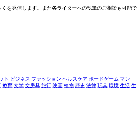
ちくを発信します。また各ライターへの執筆のご相談も可能で
ット
ビジネス
ファッション
ヘルスケア
ボードゲーム
マン
資
教育
文学
文房具
旅行
映画
植物
歴史
法律
玩具
環境
生活
生