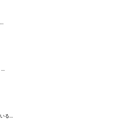
.
..
...