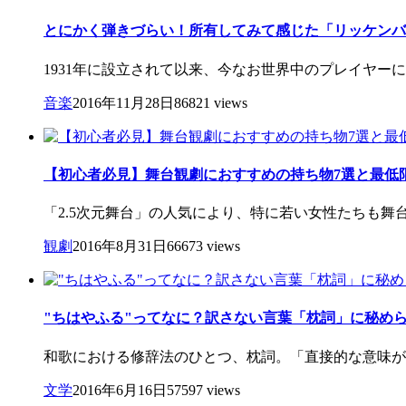
とにかく弾きづらい！所有してみて感じた「リッケンバ
1931年に設立されて以来、今なお世界中のプレイヤー
音楽
2016年11月28日
86821 views
【初心者必見】舞台観劇におすすめの持ち物7選と最低
「2.5次元舞台」の人気により、特に若い女性たちも舞
観劇
2016年8月31日
66673 views
"ちはやふる"ってなに？訳さない言葉「枕詞」に秘め
和歌における修辞法のひとつ、枕詞。「直接的な意味が無
文学
2016年6月16日
57597 views