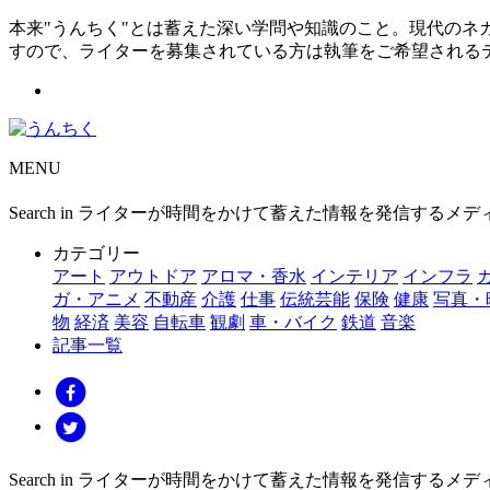
本来"うんちく"とは蓄えた深い学問や知識のこと。現代の
すので、ライターを募集されている方は執筆をご希望される
MENU
Search in ライターが時間をかけて蓄えた情報を発信するメ
カテゴリー
アート
アウトドア
アロマ・香水
インテリア
インフラ
ガ・アニメ
不動産
介護
仕事
伝統芸能
保険
健康
写真・
物
経済
美容
自転車
観劇
車・バイク
鉄道
音楽
記事一覧
Search in ライターが時間をかけて蓄えた情報を発信するメ