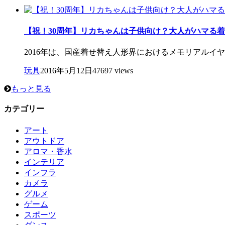
【祝！30周年】リカちゃんは子供向け？大人がハマる
2016年は、国産着せ替え人形界におけるメモリアルイ
玩具
2016年5月12日
47697 views
もっと見る
カテゴリー
アート
アウトドア
アロマ・香水
インテリア
インフラ
カメラ
グルメ
ゲーム
スポーツ