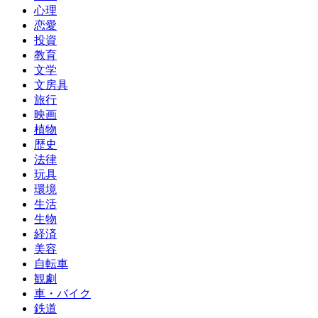
心理
恋愛
投資
教育
文学
文房具
旅行
映画
植物
歴史
法律
玩具
環境
生活
生物
経済
美容
自転車
観劇
車・バイク
鉄道