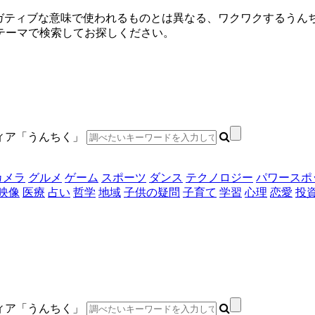
ネガティブな意味で使われるものとは異なる、ワクワクするうん
テーマで検索してお探しください。
ディア「うんちく」
カメラ
グルメ
ゲーム
スポーツ
ダンス
テクノロジー
パワースポ
映像
医療
占い
哲学
地域
子供の疑問
子育て
学習
心理
恋愛
投
ディア「うんちく」