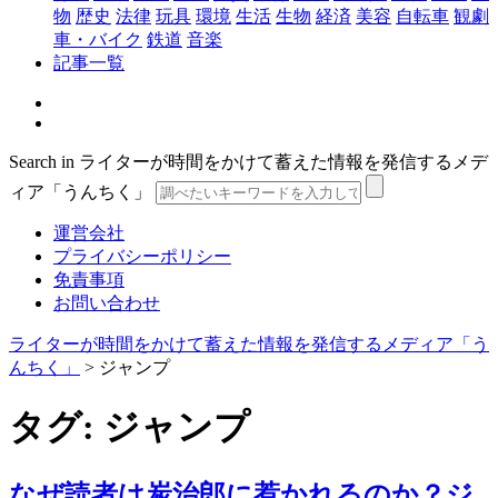
物
歴史
法律
玩具
環境
生活
生物
経済
美容
自転車
観劇
車・バイク
鉄道
音楽
記事一覧
Search in ライターが時間をかけて蓄えた情報を発信するメデ
ィア「うんちく」
運営会社
プライバシーポリシー
免責事項
お問い合わせ
ライターが時間をかけて蓄えた情報を発信するメディア「う
んちく」
>
ジャンプ
タグ:
ジャンプ
なぜ読者は炭治郎に惹かれるのか？ジ