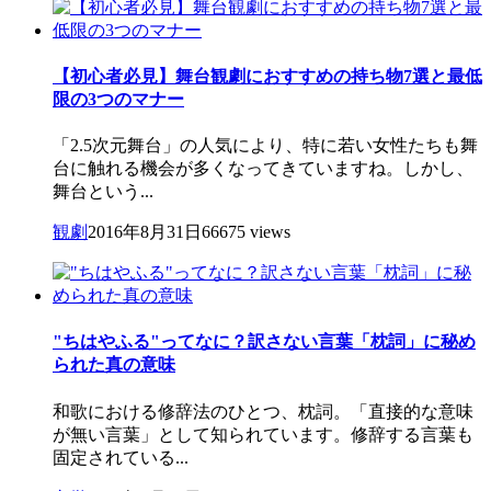
【初心者必見】舞台観劇におすすめの持ち物7選と最低
限の3つのマナー
「2.5次元舞台」の人気により、特に若い女性たちも舞
台に触れる機会が多くなってきていますね。しかし、
舞台という...
観劇
2016年8月31日
66675 views
"ちはやふる"ってなに？訳さない言葉「枕詞」に秘め
られた真の意味
和歌における修辞法のひとつ、枕詞。「直接的な意味
が無い言葉」として知られています。修辞する言葉も
固定されている...