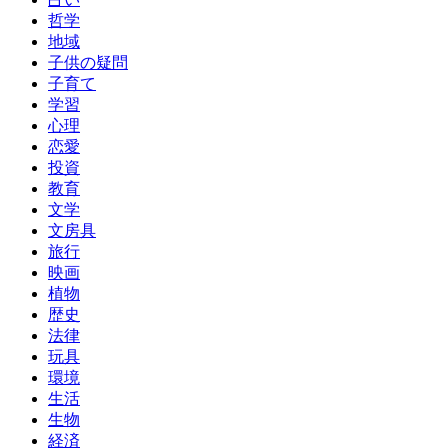
哲学
地域
子供の疑問
子育て
学習
心理
恋愛
投資
教育
文学
文房具
旅行
映画
植物
歴史
法律
玩具
環境
生活
生物
経済