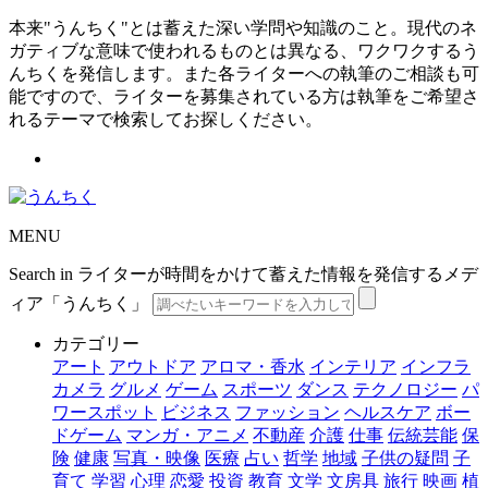
本来"うんちく"とは蓄えた深い学問や知識のこと。現代のネ
ガティブな意味で使われるものとは異なる、ワクワクするう
んちくを発信します。また各ライターへの執筆のご相談も可
能ですので、ライターを募集されている方は執筆をご希望さ
れるテーマで検索してお探しください。
MENU
Search in ライターが時間をかけて蓄えた情報を発信するメデ
ィア「うんちく」
カテゴリー
アート
アウトドア
アロマ・香水
インテリア
インフラ
カメラ
グルメ
ゲーム
スポーツ
ダンス
テクノロジー
パ
ワースポット
ビジネス
ファッション
ヘルスケア
ボー
ドゲーム
マンガ・アニメ
不動産
介護
仕事
伝統芸能
保
険
健康
写真・映像
医療
占い
哲学
地域
子供の疑問
子
育て
学習
心理
恋愛
投資
教育
文学
文房具
旅行
映画
植