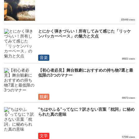
生活
105448 views
とにかく弾きづらい！所有してみて感じた「リッケ
ンバッカーベース」の魅力と欠点
音楽
86821 views
【初心者必見】舞台観劇におすすめの持ち物7選と最
低限の3つのマナー
観劇
66673 views
"ちはやふる"ってなに？訳さない言葉「枕詞」に秘め
られた真の意味
文学
57598 views