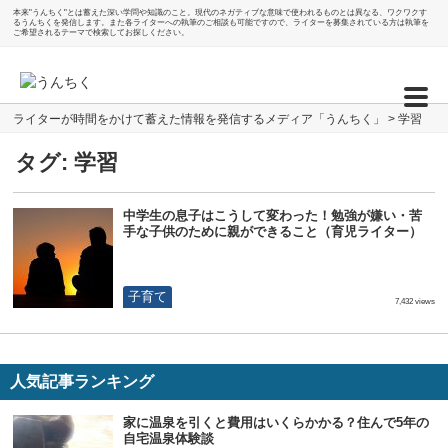
本来"うんちく"とは蓄えた深い学問や知識のこと。現代のネガティブな意味で使われるものとは異なる、ワクワクす
るうんちくを発信します。また各ライターへの執筆のご相談も可能ですので、ライターを募集されている方は執筆を
ご希望されるテーマで検索してお探しください。
ライターが時間をかけて蓄えた情報を発信するメディア「うんちく」
>
学習
タグ:
学習
中学生の息子はこうして変わった！勉強が嫌い・苦
手な子供のために親ができること（育児ライター）
子育て
7,432 views
人気記事ランキング
家に温泉を引くと費用はいくらかかる？住んで5年の
自宅温泉体験談