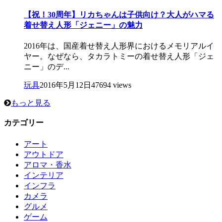
【祝！30周年】リカちゃんは子供向け？大人がハマる
着せ替え人形「ジェニー」の魅力
2016年は、国産着せ替え人形界におけるメモリアルイ
ヤー。なぜなら、タカラトミーの着せ替え人形「ジェ
ニー」のデ...
玩具
2016年5月12日
47694 views
もっと見る
カテゴリー
アート
アウトドア
アロマ・香水
インテリア
インフラ
カメラ
グルメ
ゲーム