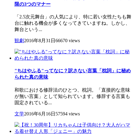
限の3つのマナー
「2.5次元舞台」の人気により、特に若い女性たちも舞
台に触れる機会が多くなってきていますね。しかし、
舞台という...
観劇
2016年8月31日
66670 views
"ちはやふる"ってなに？訳さない言葉「枕詞」に秘め
られた真の意味
和歌における修辞法のひとつ、枕詞。「直接的な意味
が無い言葉」として知られています。修辞する言葉も
固定されている...
文学
2016年6月16日
57594 views