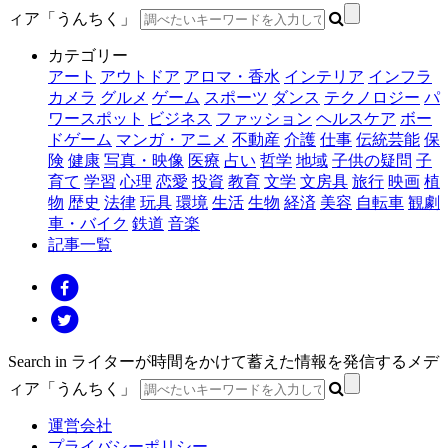
ィア「うんちく」
カテゴリー
アート
アウトドア
アロマ・香水
インテリア
インフラ
カメラ
グルメ
ゲーム
スポーツ
ダンス
テクノロジー
パ
ワースポット
ビジネス
ファッション
ヘルスケア
ボー
ドゲーム
マンガ・アニメ
不動産
介護
仕事
伝統芸能
保
険
健康
写真・映像
医療
占い
哲学
地域
子供の疑問
子
育て
学習
心理
恋愛
投資
教育
文学
文房具
旅行
映画
植
物
歴史
法律
玩具
環境
生活
生物
経済
美容
自転車
観劇
車・バイク
鉄道
音楽
記事一覧
Search in ライターが時間をかけて蓄えた情報を発信するメデ
ィア「うんちく」
運営会社
プライバシーポリシー