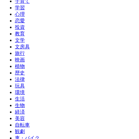
子育て
学習
心理
恋愛
投資
教育
文学
文房具
旅行
映画
植物
歴史
法律
玩具
環境
生活
生物
経済
美容
自転車
観劇
車・バイク