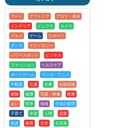
アート
アウトドア
アロマ・香水
インテリア
インフラ
カメラ
グルメ
ゲーム
スポーツ
ダンス
テクノロジー
パワースポット
ビジネス
ファッション
ヘルスケア
ボードゲーム
マンガ・アニメ
不動産
介護
仕事
伝統芸能
保険
健康
写真・映像
医療
占い
哲学
地域
子供の疑問
子育て
学習
心理
恋愛
投資
教育
文学
文房具