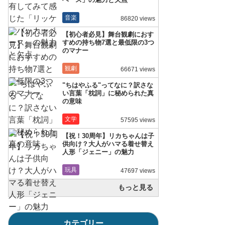
音楽
86820 views
【初心者必見】舞台観劇におす
すめの持ち物7選と最低限の3つ
のマナー
観劇
66671 views
"ちはやふる"ってなに？訳さな
い言葉「枕詞」に秘められた真
の意味
文学
57595 views
【祝！30周年】リカちゃんは子
供向け？大人がハマる着せ替え
人形「ジェニー」の魅力
玩具
47697 views
もっと見る
カテゴリー