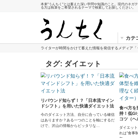
本来"うんちく"とは蓄えた深い学問や知識のこと。現代のネガ
る方は執筆をご希望されるテーマで検索してお探しください。
カテ
ライターが時間をかけて蓄えた情報を発信するメディア「
タグ:
ダイエット
リバウンド知らず！？「日本流マイン
ドシフト」を用いた快適ダイエット法
食べ方を
持！低G
今のダイエット方法、自分に合っている確信
コツ（ヘ
はありますか？ある一つのことを軸にするだ
けで、沢山の情報からピッタリな…
ダイエット
れは”食事