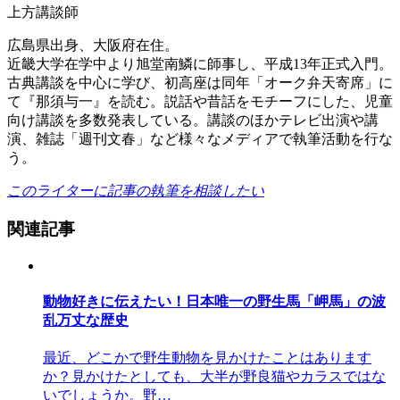
上方講談師
広島県出身、大阪府在住。
近畿大学在学中より旭堂南鱗に師事し、平成13年正式入門。
古典講談を中心に学び、初高座は同年「オーク弁天寄席」に
て『那須与一』を読む。説話や昔話をモチーフにした、児童
向け講談を多数発表している。講談のほかテレビ出演や講
演、雑誌「週刊文春」など様々なメディアで執筆活動を行な
う。
このライターに記事の執筆を相談したい
関連記事
動物好きに伝えたい！日本唯一の野生馬「岬馬」の波
乱万丈な歴史
最近、どこかで野生動物を見かけたことはあります
か？見かけたとしても、大半が野良猫やカラスではな
いでしょうか。野…