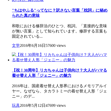
"ちはやふる"ってなに？訳さない言葉「枕詞」に秘め
られた真の意味
和歌における修辞法のひとつ、枕詞。「直接的な意味
が無い言葉」として知られています。修辞する言葉も
固定されている...
文学
2016年6月16日
57600 views
【祝！30周年】リカちゃんは子供向け？大人がハマる
着せ替え人形「ジェニー」の魅力
2016年は、国産着せ替え人形界におけるメモリアルイ
ヤー。なぜなら、タカラトミーの着せ替え人形「ジェ
ニー」のデ...
玩具
2016年5月12日
47699 views