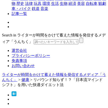
物
歴史
法律
玩具
環境
生活
生物
経済
美容
自転車
観劇
車・バイク
鉄道
音楽
記事一覧
Search in ライターが時間をかけて蓄えた情報を発信するメデ
ィア「うんちく」
運営会社
プライバシーポリシー
免責事項
お問い合わせ
ライターが時間をかけて蓄えた情報を発信するメディア「う
んちく」
>
健康
>
リバウンド知らず！？「日本流マインド
シフト」を用いた快適ダイエット法