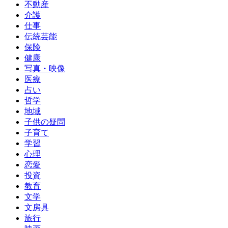
不動産
介護
仕事
伝統芸能
保険
健康
写真・映像
医療
占い
哲学
地域
子供の疑問
子育て
学習
心理
恋愛
投資
教育
文学
文房具
旅行