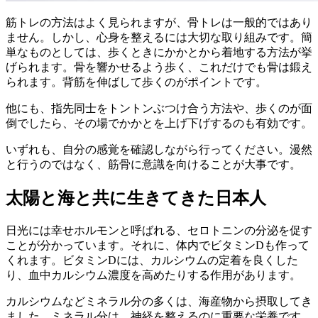
筋トレの方法はよく見られますが、骨トレは一般的ではあり
ません。しかし、心身を整えるには大切な取り組みです。簡
単なものとしては、歩くときにかかとから着地する方法が挙
げられます。骨を響かせるよう歩く、これだけでも骨は鍛え
られます。背筋を伸ばして歩くのがポイントです。
他にも、指先同士をトントンぶつけ合う方法や、歩くのが面
倒でしたら、その場でかかとを上げ下げするのも有効です。
いずれも、自分の感覚を確認しながら行ってください。漫然
と行うのではなく、筋骨に意識を向けることが大事です。
太陽と海と共に生きてきた日本人
日光には幸せホルモンと呼ばれる、セロトニンの分泌を促す
ことが分かっています。それに、体内でビタミンDも作って
くれます。ビタミンDには、カルシウムの定着を良くした
り、血中カルシウム濃度を高めたりする作用があります。
カルシウムなどミネラル分の多くは、海産物から摂取してき
ました。ミネラル分は、神経を整えるのに重要な栄養です。