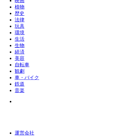
映画
植物
歴史
法律
玩具
環境
生活
生物
経済
美容
自転車
観劇
車・バイク
鉄道
音楽
運営会社