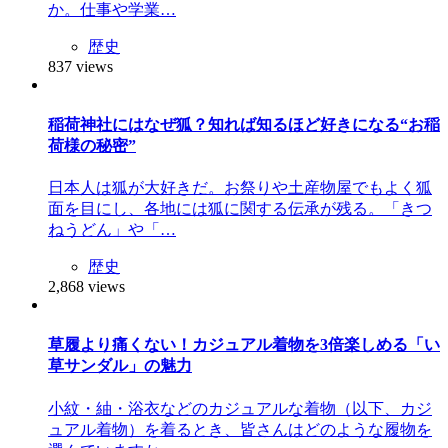
か。仕事や学業…
歴史
837 views
稲荷神社にはなぜ狐？知れば知るほど好きになる“お稲
荷様の秘密”
日本人は狐が大好きだ。お祭りや土産物屋でもよく狐
面を目にし、各地には狐に関する伝承が残る。「きつ
ねうどん」や「…
歴史
2,868 views
草履より痛くない！カジュアル着物を3倍楽しめる「い
草サンダル」の魅力
小紋・紬・浴衣などのカジュアルな着物（以下、カジ
ュアル着物）を着るとき、皆さんはどのような履物を