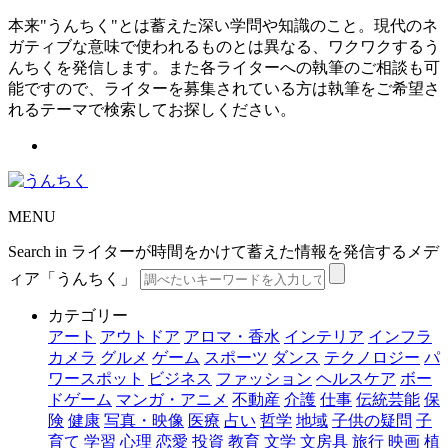
本来"うんちく"とは蓄えた深い学問や知識のこと。現代のネ
ガティブな意味で使われるものとは異なる、ワクワクするう
んちくを発信します。また各ライターへの執筆のご相談も可
能ですので、ライターを募集されている方は執筆をご希望さ
れるテーマで検索してお探しください。
MENU
Search in ライターが時間をかけて蓄えた情報を発信するメデ
ィア「うんちく」
カテゴリー
アート
アウトドア
アロマ・香水
インテリア
インフラ
カメラ
グルメ
ゲーム
スポーツ
ダンス
テクノロジー
パ
ワースポット
ビジネス
ファッション
ヘルスケア
ボー
ドゲーム
マンガ・アニメ
不動産
介護
仕事
伝統芸能
保
険
健康
写真・映像
医療
占い
哲学
地域
子供の疑問
子
育て
学習
心理
恋愛
投資
教育
文学
文房具
旅行
映画
植