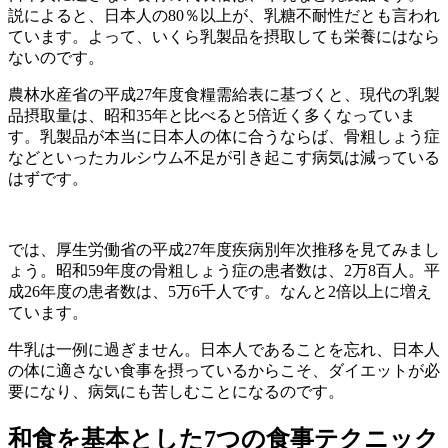
説によると、日本人の80％以上が、乳糖不耐性だとも言われ
ています。よって、いくら乳製品を摂取しても栄養にはなら
ないのです。
農林水産省の平成27年度食糧需給表に基づくと、現代の乳製
品摂取量は、昭和35年と比べると5倍近く多くなっていま
す。乳製品が本当に日本人の体に合うならば、骨粗しょう症
などといったカルシウム不足が引き起こす病気は減っている
はずです。
では、厚生労働省の平成27年度疾病別年次推移を見てみまし
ょう。昭和59年度の骨粗しょう症の患者数は、2万8百人。平
成26年度の患者数は、5万6千人です。なんと2倍以上に増え
ています。
牛乳は一例に過ぎません。日本人であることを忘れ、日本人
の体に適さない食事を摂っているからこそ、ダイエットが必
要になり、病気にも苦しむことになるのです。
和食を基本とした7つの食事テクニック