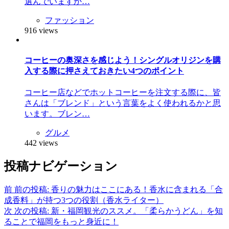
選んでいますか…
ファッション
916 views
コーヒーの奥深さを感じよう！シングルオリジンを購
入する際に押さえておきたい4つのポイント
コーヒー店などでホットコーヒーを注文する際に、皆
さんは「ブレンド」という言葉をよく使われるかと思
います。ブレン…
グルメ
442 views
投稿ナビゲーション
前
前の投稿:
香りの魅力はここにある！香水に含まれる「合
成香料」が持つ3つの役割（香水ライター）
次
次の投稿:
新・福岡観光のススメ。「柔らかうどん」を知
ることで福岡をもっと身近に！