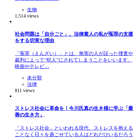
生物
1,514 views
社会問題は「自分ごと」。法律素人の私が冤罪の支援
をする切実な理由
「冤罪（えんざい）」とは、無実の人が誤った捜査や
裁判によって“犯人”にされてしまうことをいいます。
映画やテレビ…
未分類
法律
811 views
ストレス社会に革命を！今川氏真の生き様に学ぶ「最
善の生き方」
「ストレス社会」といわれる現代、ストレスを抱える
ことなく日々を過ごせている人はどれだけいるだろう