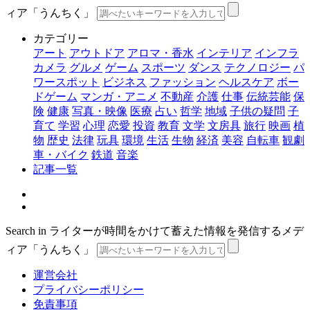
ィア「うんちく」
カテゴリー
アート
アウトドア
アロマ・香水
インテリア
インフラ
カメラ
グルメ
ゲーム
スポーツ
ダンス
テクノロジー
パ
ワースポット
ビジネス
ファッション
ヘルスケア
ボー
ドゲーム
マンガ・アニメ
不動産
介護
仕事
伝統芸能
保
険
健康
写真・映像
医療
占い
哲学
地域
子供の疑問
子
育て
学習
心理
恋愛
投資
教育
文学
文房具
旅行
映画
植
物
歴史
法律
玩具
環境
生活
生物
経済
美容
自転車
観劇
車・バイク
鉄道
音楽
記事一覧
Search in ライターが時間をかけて蓄えた情報を発信するメデ
ィア「うんちく」
運営会社
プライバシーポリシー
免責事項