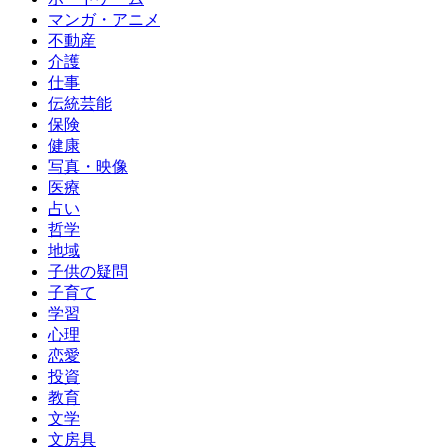
マンガ・アニメ
不動産
介護
仕事
伝統芸能
保険
健康
写真・映像
医療
占い
哲学
地域
子供の疑問
子育て
学習
心理
恋愛
投資
教育
文学
文房具