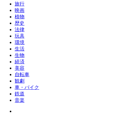
旅行
映画
植物
歴史
法律
玩具
環境
生活
生物
経済
美容
自転車
観劇
車・バイク
鉄道
音楽