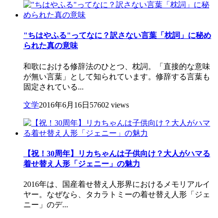
"ちはやふる"ってなに？訳さない言葉「枕詞」に秘め
られた真の意味
和歌における修辞法のひとつ、枕詞。「直接的な意味
が無い言葉」として知られています。修辞する言葉も
固定されている...
文学
2016年6月16日
57602 views
【祝！30周年】リカちゃんは子供向け？大人がハマる
着せ替え人形「ジェニー」の魅力
2016年は、国産着せ替え人形界におけるメモリアルイ
ヤー。なぜなら、タカラトミーの着せ替え人形「ジェ
ニー」のデ...