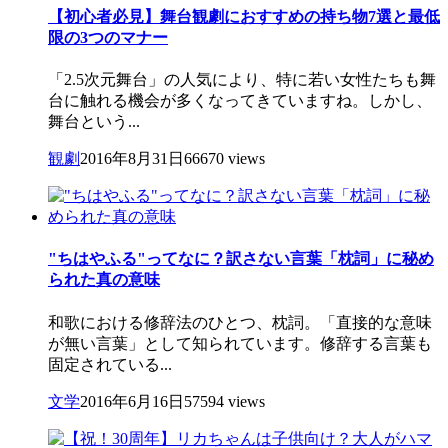
【初心者必見】舞台観劇におすすめの持ち物7選と最低
限の3つのマナー
「2.5次元舞台」の人気により、特に若い女性たちも舞
台に触れる機会が多くなってきていますね。しかし、
舞台という...
観劇
2016年8月31日
66670 views
"ちはやふる"ってなに？訳さない言葉「枕詞」に秘め
られた真の意味
和歌における修辞法のひとつ、枕詞。「直接的な意味
が無い言葉」として知られています。修辞する言葉も
固定されている...
文学
2016年6月16日
57594 views