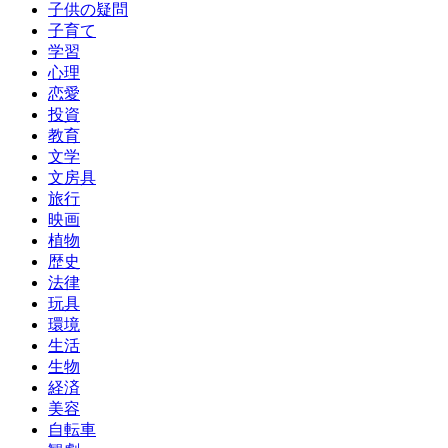
子供の疑問
子育て
学習
心理
恋愛
投資
教育
文学
文房具
旅行
映画
植物
歴史
法律
玩具
環境
生活
生物
経済
美容
自転車