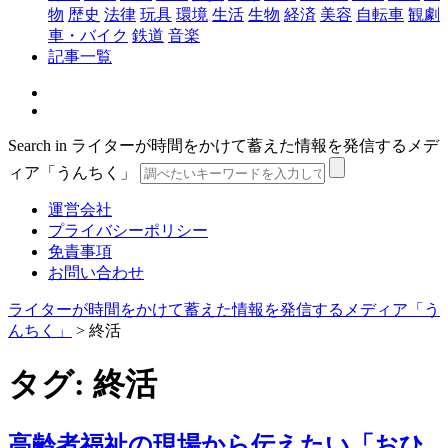
物
歴史
法律
玩具
環境
生活
生物
経済
美容
自転車
観劇
車・バイク
鉄道
音楽
記事一覧
Search in ライターが時間をかけて蓄えた情報を発信するメデ
ィア「うんちく」
運営会社
プライバシーポリシー
免責事項
お問い合わせ
ライターが時間をかけて蓄えた情報を発信するメディア「う
んちく」
>
終活
タグ:
終活
高齢者福祉の現場から伝えたい「おひ