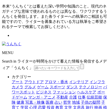
本来"うんちく"とは蓄えた深い学問や知識のこと。現代のネ
ガティブな意味で使われるものとは異なる、ワクワクするう
んちくを発信します。また各ライターへの執筆のご相談も可
能ですので、ライターを募集されている方は執筆をご希望さ
れるテーマで検索してお探しください。
MENU
Search in ライターが時間をかけて蓄えた情報を発信するメデ
ィア「うんちく」
カテゴリー
アート
アウトドア
アロマ・香水
インテリア
インフラ
カメラ
グルメ
ゲーム
スポーツ
ダンス
テクノロジー
パ
ワースポット
ビジネス
ファッション
ヘルスケア
ボー
ドゲーム
マンガ・アニメ
不動産
介護
仕事
伝統芸能
保
険
健康
写真・映像
医療
占い
哲学
地域
子供の疑問
子
育て
学習
心理
恋愛
投資
教育
文学
文房具
旅行
映画
植