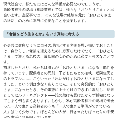
現代社会で、私たちにはどんな準備が必要なのでしょうか。
高齢者福祉の現場（相談業務）では、様々な「おひとりさま」と出
会います。当記事では、 そんな現場の経験を元に「おひとりさま
の終活」のために本当に必要なことを提案します。
「老後をどう生きるか」をいま真剣に考える
心身共に健康なうちに自分の理想とする老後を思い描いておくこと
は、自分らしい老後を迎えるために必要なだけでなく、「おひとり
さま」で迎える老後の、最低限の安心のために必要不可欠なことで
す。
前述したとおり、私たちは誰もが「おひとりさま」になる可能性を
持っています。配偶者との死別、子どもたちとの確執、近隣住民と
のトラブル……。こういった「思いがけずおひとりさまになってし
まった」という例は少なくありません。そして突発的に「おひとり
さま」になったとき、その事態に上手く対応できずに混乱し、結果
としてセルフ・ネグレクト――誰の助けも受けたがらず孤独になっ
てしまう例も多くあります。しかし、私が高齢者福祉の現場で出会
った一人で生きる高齢者のうち「一人で生きる準備ができている
人」はごく少数です。ほとんどの人が、行き当たりばったりの不安
定な生活に頭を抱えています。