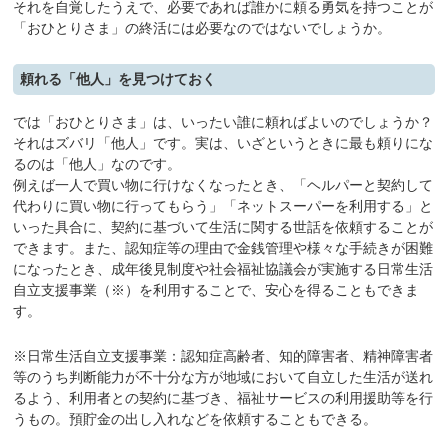
それを自覚したうえで、必要であれば誰かに頼る勇気を持つことが
「おひとりさま」の終活には必要なのではないでしょうか。
頼れる「他人」を見つけておく
では「おひとりさま」は、いったい誰に頼ればよいのでしょうか？
それはズバリ「他人」です。実は、いざというときに最も頼りにな
るのは「他人」なのです。
例えば一人で買い物に行けなくなったとき、「ヘルパーと契約して
代わりに買い物に行ってもらう」「ネットスーパーを利用する」と
いった具合に、契約に基づいて生活に関する世話を依頼することが
できます。また、認知症等の理由で金銭管理や様々な手続きが困難
になったとき、成年後見制度や社会福祉協議会が実施する日常生活
自立支援事業（※）を利用することで、安心を得ることもできま
す。
※日常生活自立支援事業：認知症高齢者、知的障害者、精神障害者
等のうち判断能力が不十分な方が地域において自立した生活が送れ
るよう、利用者との契約に基づき、福祉サービスの利用援助等を行
うもの。預貯金の出し入れなどを依頼することもできる。