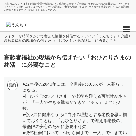
本来"うんちく"とは蓄えた深い学問や知識のこと。現代のネガティブな意味で使われるものとは異なる、ワクワクす
るうんちくを発信します。また各ライターへの執筆のご相談も可能ですので、ライターを募集されている方は執筆を
ご希望されるテーマで検索してお探しください。
ライターが時間をかけて蓄えた情報を発信するメディア「うんちく」
>
介護
>
高齢者福祉の現場から伝えたい「おひとりさまの終活」に必要なこと
高齢者福祉の現場から伝えたい「おひとりさまの
終活」に必要なこと
●22年後の2040年には、全世帯の39.3%が一人暮らし
になる。
●誰もが「おひとりさま」で老後を迎える可能性がある
が、「一人で生きる準備ができている人」はごく少
数。
●心身共に健康なうちに自分の理想とする老後を思い描
いておくことは、「おひとりさま」で迎える老後の、
最低限の安心のために必要不可欠。
●現代社会において、何から何まで「一人」で生きてい