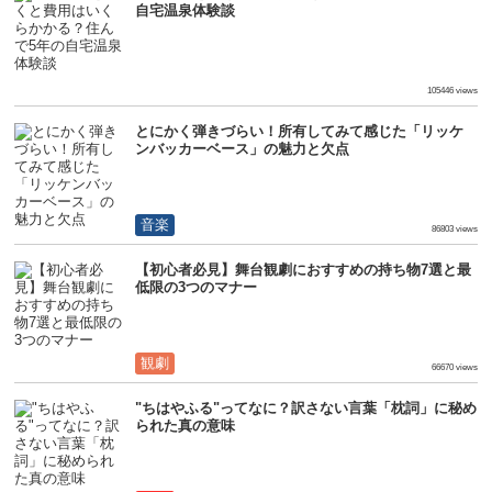
自宅温泉体験談
生活
105446 views
とにかく弾きづらい！所有してみて感じた「リッケ
ンバッカーベース」の魅力と欠点
音楽
86803 views
【初心者必見】舞台観劇におすすめの持ち物7選と最
低限の3つのマナー
観劇
66670 views
"ちはやふる"ってなに？訳さない言葉「枕詞」に秘め
られた真の意味