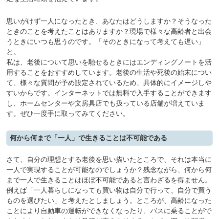
思いがけず一人になったとき、あなたはどうしますか？そうなった
ときのことを考えたことはありますか？現場で様々な高齢者と出会
うときにいつも思うのです。「そのときになって考えても遅い」
と。
私は、老後について思いを馳せるときにはエンディングノートを活
用することをおすすめしています。老後の生活や死後の始末につい
て、様々な質問が予め設定されているため、具体的にイメージしや
すいからです。インターネットでは無料で入手することができます
し、ホームセンターや文房具店でも扱っている店舗が増えていま
す。ぜひ一度手に取ってみてください。
何から何まで「一人」で生きることは不可能である
さて、自分の理想とする老後を思い描いたところで、それは本当に
一人で実現することが可能なのでしょうか？残念ながら、何から何
まで一人で生きることはほぼ不可能であると言わざるを得ません。
例えば「一人暮らしになっても買い物は自分で行って、自分で買う
ものを選びたい」と考えたとしましょう。ところが、高齢になった
ことにより自動車の運転ができなくなったり、バスに乗ることがで