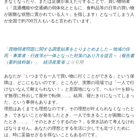
きなくなったり、または足腰が衰えたりすることで、買い物弱者
（「流通機能や交通網の弱体化とともに、食料品等の日常の買い物
が困難な状態に置かれている人々」を指します）となってしまう人
が全国で約700万人もいると言われています。
「買物弱者問題に関する調査結果をとりまとめました～地域の住
民・事業者・行政等が一体となった対策のあり方を提言～（報告書
（要約抜粋版）」 経済産業省
より引用
あなたが「いつまでも一人で買い物に行くことができる」という保
障は、どこにもないのです。ところが、実際の現場では「一人で行
けないなんて耐えられない！」と意固地になって、ヘルパーを頼ら
ず無理に外出して屋外で転倒……。結局、寝たきりになってしまっ
た、という事例もあります。
理想はあくまでも理想なのです。その理想が叶えられなくなったと
き、できないことが発生したとき、一人で生きることが困難になっ
たとき……。「そのときどうするのか？」を突き詰めて考えなけれ
ばなりません。あなたの理想とする生活に少しでも近づくために
は、時に妥協せざるを得ないこともあるのです。