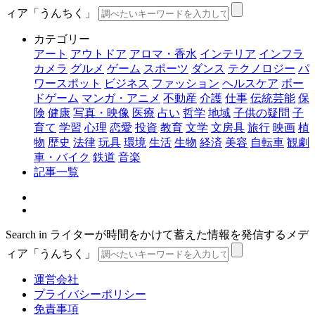
ィア「うんちく」
カテゴリー
アート
アウトドア
アロマ・香水
インテリア
インフラ
カメラ
グルメ
ゲーム
スポーツ
ダンス
テクノロジー
パ
ワースポット
ビジネス
ファッション
ヘルスケア
ボー
ドゲーム
マンガ・アニメ
不動産
介護
仕事
伝統芸能
保
険
健康
写真・映像
医療
占い
哲学
地域
子供の疑問
子
育て
学習
心理
恋愛
投資
教育
文学
文房具
旅行
映画
植
物
歴史
法律
玩具
環境
生活
生物
経済
美容
自転車
観劇
車・バイク
鉄道
音楽
記事一覧
Search in ライターが時間をかけて蓄えた情報を発信するメデ
ィア「うんちく」
運営会社
プライバシーポリシー
免責事項