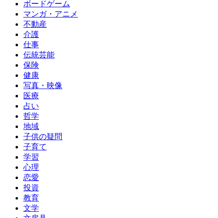
ボードゲーム
マンガ・アニメ
不動産
介護
仕事
伝統芸能
保険
健康
写真・映像
医療
占い
哲学
地域
子供の疑問
子育て
学習
心理
恋愛
投資
教育
文学