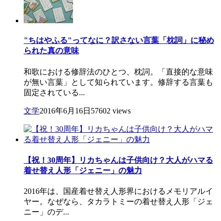
"ちはやふる"ってなに？訳さない言葉「枕詞」に秘め
られた真の意味
和歌における修辞法のひとつ、枕詞。「直接的な意味
が無い言葉」として知られています。修辞する言葉も
固定されている...
文学
2016年6月16日
57602 views
【祝！30周年】リカちゃんは子供向け？大人がハマる
着せ替え人形「ジェニー」の魅力
2016年は、国産着せ替え人形界におけるメモリアルイ
ヤー。なぜなら、タカラトミーの着せ替え人形「ジェ
ニー」のデ...