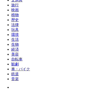
文房具
旅行
映画
植物
歴史
法律
玩具
環境
生活
生物
経済
美容
自転車
観劇
車・バイク
鉄道
音楽