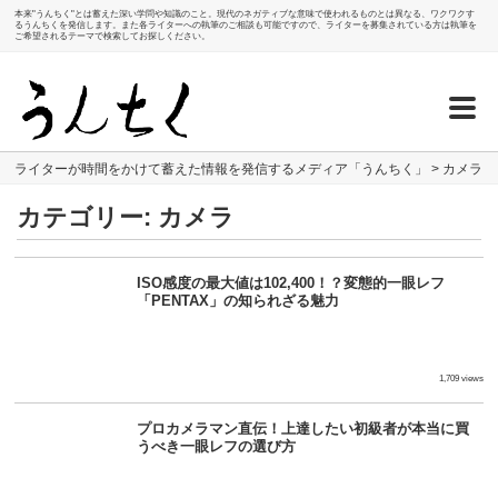
本来"うんちく"とは蓄えた深い学問や知識のこと。現代のネガティブな意味で使われるものとは異なる、ワクワクす
るうんちくを発信します。また各ライターへの執筆のご相談も可能ですので、ライターを募集されている方は執筆を
ご希望されるテーマで検索してお探しください。
ライターが時間をかけて蓄えた情報を発信するメディア「うんちく」
>
カメラ
カテゴリー:
カメラ
ISO感度の最大値は102,400！？変態的一眼レフ
「PENTAX」の知られざる魅力
1,709 views
プロカメラマン直伝！上達したい初級者が本当に買
うべき一眼レフの選び方