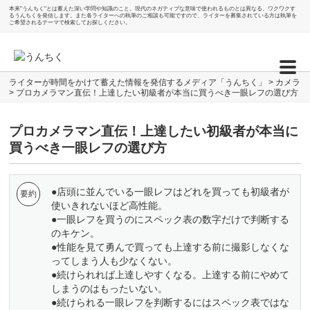
本来"うんちく"とは蓄えた深い学問や知識のこと。現代のネガティブな意味で使われるものとは異なる、ワクワクす
るうんちくを発信します。また各ライターへの執筆のご相談も可能ですので、ライターを募集されている方は執筆を
ご希望されるテーマで検索してお探しください。
ライターが時間をかけて蓄えた情報を発信するメディア「うんちく」
>
カメラ
>
プロカメラマン直伝！上達したい初級者が本当に買うべき一眼レフの選び方
プロカメラマン直伝！上達したい初級者が本当に
買うべき一眼レフの選び方
●店頭に並んでいる一眼レフはどれを買っても初級者が
使いきれないほど高性能。
●一眼レフを買うのにスペック表の数字だけで判断する
のキケン。
●性能を見て勇んで買っても上達する前に撮影しなくな
ってしまう人も少なくない。
●続けられれば上達しやすくなる。上達する前にやめて
しまうのはもったいない。
●続けられる一眼レフを判断するにはスペック表ではな