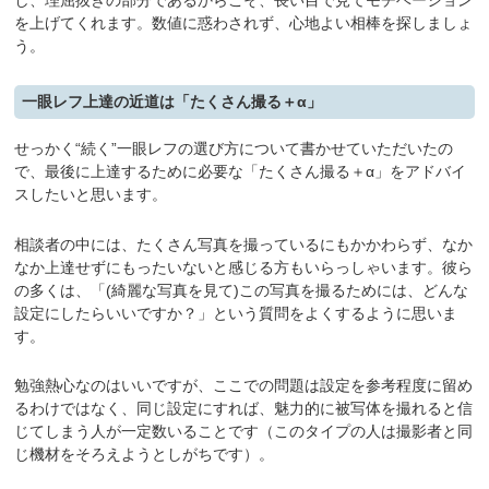
し、理屈抜きの部分であるからこそ、長い目で見てモチベーション
を上げてくれます。数値に惑わされず、心地よい相棒を探しましょ
う。
一眼レフ上達の近道は「たくさん撮る＋α」
せっかく“続く”一眼レフの選び方について書かせていただいたの
で、最後に上達するために必要な「たくさん撮る＋α」をアドバイ
スしたいと思います。
相談者の中には、たくさん写真を撮っているにもかかわらず、なか
なか上達せずにもったいないと感じる方もいらっしゃいます。彼ら
の多くは、「(綺麗な写真を見て)この写真を撮るためには、どんな
設定にしたらいいですか？」という質問をよくするように思いま
す。
勉強熱心なのはいいですが、ここでの問題は設定を参考程度に留め
るわけではなく、同じ設定にすれば、魅力的に被写体を撮れると信
じてしまう人が一定数いることです（このタイプの人は撮影者と同
じ機材をそろえようとしがちです）。