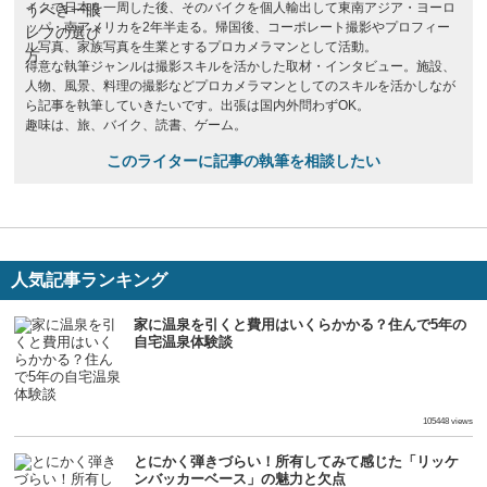
イクで日本を一周した後、そのバイクを個人輸出して東南アジア・ヨーロ
ッパ・南アメリカを2年半走る。帰国後、コーポレート撮影やプロフィー
ル写真、家族写真を生業とするプロカメラマンとして活動。
得意な執筆ジャンルは撮影スキルを活かした取材・インタビュー。施設、
人物、風景、料理の撮影などプロカメラマンとしてのスキルを活かしなが
ら記事を執筆していきたいです。出張は国内外問わずOK。
趣味は、旅、バイク、読書、ゲーム。
このライターに記事の執筆を相談したい
人気記事ランキング
家に温泉を引くと費用はいくらかかる？住んで5年の
自宅温泉体験談
生活
105448 views
とにかく弾きづらい！所有してみて感じた「リッケ
ンバッカーベース」の魅力と欠点