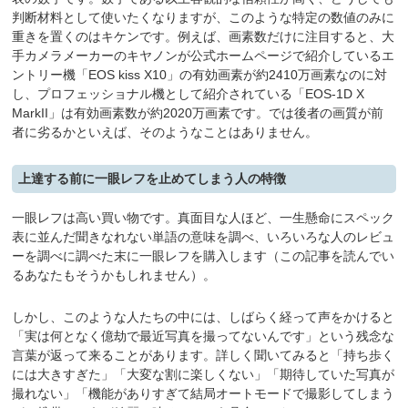
判断材料として使いたくなりますが、このような特定の数値のみに
重きを置くのはキケンです。例えば、画素数だけに注目すると、大
手カメラメーカーのキヤノンが公式ホームページで紹介しているエ
ントリー機「EOS kiss X10」の有効画素が約2410万画素なのに対
し、プロフェッショナル機として紹介されている「EOS-1D X
MarkII」は有効画素数が約2020万画素です。では後者の画質が前
者に劣るかといえば、そのようなことはありません。
上達する前に一眼レフを止めてしまう人の特徴
一眼レフは高い買い物です。真面目な人ほど、一生懸命にスペック
表に並んだ聞きなれない単語の意味を調べ、いろいろな人のレビュ
ーを調べに調べた末に一眼レフを購入します（この記事を読んでい
るあなたもそうかもしれません）。
しかし、このような人たちの中には、しばらく経って声をかけると
「実は何となく億劫で最近写真を撮ってないんです」という残念な
言葉が返って来ることがあります。詳しく聞いてみると「持ち歩く
には大きすぎた」「大変な割に楽しくない」「期待していた写真が
撮れない」「機能がありすぎて結局オートモードで撮影してしまう