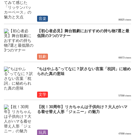
音楽
86825 views
【初心者必見】舞台観劇におすすめの持ち物7選と最
低限の3つのマナー
観劇
66673 views
"ちはやふる"ってなに？訳さない言葉「枕詞」に秘め
られた真の意味
文学
57598 views
【祝！30周年】リカちゃんは子供向け？大人がハマ
る着せ替え人形「ジェニー」の魅力
玩具
47698 views