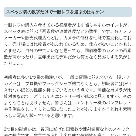
スペック表の数字だけで一眼レフを選ぶのはキケン
一眼レフの購入を考えている初級者がまず陥りやすいポイントが、
スペック表に並ぶ「画素数や連射速度などの数字」です。各カメラ
メーカーや販売代理店などは、カメラの価格を性能で差別化してお
り、売り場には比較表があふれているため、仕方がないことかもし
れません。自分の中でいいなと思っても、同価格帯のカメラの画素
数が高かったり、去年出たモデルだから何となく見劣りする気がし
たり……。
初級者に多い1つ目の勘違いが、一般に店頭に並んでいる一眼レフ
カメラは、プロ機やフラッグシップ機でなくとも、初級者には扱い
きれないほどの性能を持っているという点です。高価なカメラが比
較対象なので、どうしてもエントリー機が残念に見えますが、その
ようなことはありません。皆さんは、エントリー機のパンフレット
や作例集をじっくりとご覧になったことがありますか？どれも素晴
らしい写真が載っていると思います。
2つ目の勘違いは、冒頭に挙げた画素数や連射速度などのスペック
表の数字です。数字である以上客観的な信頼性が高く、どうしても