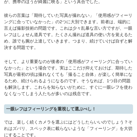
が、携帯のほうが綺麗に映る」という具合でした。
彼らの言葉は「期待していた写真が撮れない」「使用感がフィーリ
ングに合っていなかった」の2つに大別できます。前者は、端的に
言えば撮影技術の問題です。これは少々乱暴な言い方ですが、一眼
レフはしょせん道具です。たくさん撮れば道具の使い方を覚えるた
め、誰でも腕が上達していきます。つまり、続けていけば自ずと解
決する問題です。
そして、より重要なのが後者の「使用感がフィーリングに合ってい
なかった」という場合です。実はここだけ抑えておけば、期待した
写真が最初の頃は撮れなくても「撮ること自体」が楽しく簡単にな
るため、続けられるようになるのです。そうなれば、1つ目の問題
も解決します。これらを知らないがために、すぐに一眼レフを使わ
なくなってしまう人たちが多いのは残念です。
一眼レフはフィーリングを重視して選ぶべし！
では、楽しく続くカメラを選ぶにはどうしたらいいのでしょう？そ
れはズバリ、スペック表に載らないような「フィーリング」を大切
にすることです。