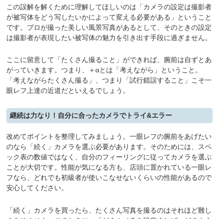
この誤解を解くために理解してほしいのは「カメラの設定は撮影者
が被写体をどう写したいかによって変える必要がある」ということ
です。プロが撮った美しい風景写真があるとして、そのときの設定
は撮影者が表現したい被写体の魅力を引き出す手段に過ぎません。
ここに留意して「たくさん撮ること」ができれば、腕前は自ずとあ
がっていきます。つまり、＋αとは「考えながら」ということ。
「考えながらたくさん撮る」、つまり「試行錯誤すること」こそ一
眼レフ上達の近道だといえるでしょう。
継続は力なり！自分に合ったカメラでトライ&エラー
改めてポイントを整理してみましょう。一眼レフの腕前をあげたい
のなら「続く」カメラを選ぶ必要があります。そのためには、スペ
ック表の数値ではなく、自分のフィーリングに従ってカメラを選ぶ
ことが大切です。性能が気になる方も、店頭に置かれている一眼レ
フなら、どれでも初級者が使いこなせないくらいの性能があるので
安心してください。
「続く」カメラを買ったら、たくさん写真を撮るのはそれほど難し