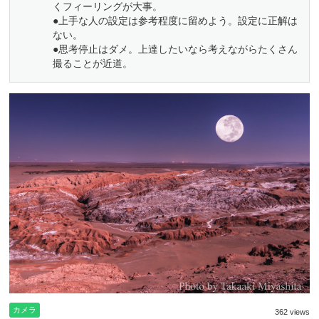
くフィーリングが大事。
●上手な人の設定は参考程度に留めよう。設定に正解は
ない。
●思考停止はダメ。上達したいなら考えながらたくさん
撮ることが近道。
カメラ
362 views