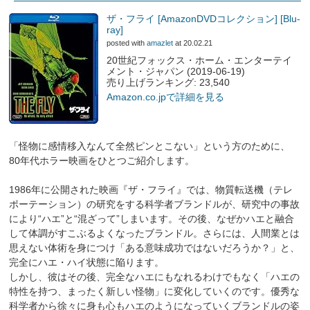
ザ・フライ [AmazonDVDコレクション] [Blu-
ray]
posted with
amazlet
at 20.02.21
20世紀フォックス・ホーム・エンターテイ
メント・ジャパン (2019-06-19)
売り上げランキング: 23,540
Amazon.co.jpで詳細を見る
「怪物に感情移入なんて全然ピンとこない」という方のために、
80年代ホラー映画をひとつご紹介します。
1986年に公開された映画『ザ・フライ』では、物質転送機（テレ
ポーテーション）の研究をする科学者ブランドルが、研究中の事故
により“ハエ”と“混ざって”しまいます。その後、なぜかハエと融合
して体調がすこぶるよくなったブランドル。さらには、人間業とは
思えない体術を身につけ「ある意味成功ではないだろうか？」と、
完全にハエ・ハイ状態に陥ります。
しかし、彼はその後、完全なハエにもなれるわけでもなく「ハエの
特性を持つ、まったく新しい怪物」に変化していくのです。優秀な
科学者から徐々に身も心もハエのようになっていくブランドルの姿