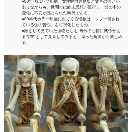
●80年代はバブル期。女性解放運動など変革の勢いが
ありながらも、世間では終末思想が流行し、世の中の
変化に不安が感じられた時代である。
●80年代ホラー映画に出てくる怪物は「タブー視され
ている側の苦悩」を可視化したもの。
●敵として見ていた怪物たちを“自分の心情に関係があ
る存在”として見直してみると、違った角度から楽しめ
る。