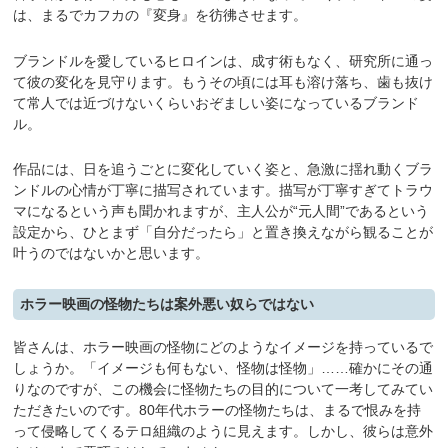
は、まるでカフカの『変身』を彷彿させます。
ブランドルを愛しているヒロインは、成す術もなく、研究所に通っ
て彼の変化を見守ります。もうその頃には耳も溶け落ち、歯も抜け
て常人では近づけないくらいおぞましい姿になっているブランド
ル。
作品には、日を追うごとに変化していく姿と、急激に揺れ動くブラ
ンドルの心情が丁寧に描写されています。描写が丁寧すぎてトラウ
マになるという声も聞かれますが、主人公が“元人間”であるという
設定から、ひとまず「自分だったら」と置き換えながら観ることが
叶うのではないかと思います。
ホラー映画の怪物たちは案外悪い奴らではない
皆さんは、ホラー映画の怪物にどのようなイメージを持っているで
しょうか。「イメージも何もない、怪物は怪物」……確かにその通
りなのですが、この機会に怪物たちの目的について一考してみてい
ただきたいのです。80年代ホラーの怪物たちは、まるで恨みを持
って侵略してくるテロ組織のように見えます。しかし、彼らは意外