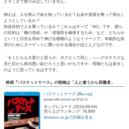
とそこまで悪巧みはしていません。
例えば、人を恨んで命を狙っているか？お金や資源を奪って得をし
ようとしているか？
快楽目的で人を襲っているか？これらはすべて「NO」です。彼ら
の目的は「種の存続」や「居場所を確保するため」など、どちらか
というと日光を求めて伸びる植物のようなイメージで、本能的な欲
求のためにターゲットに襲いかかる場合がほとんどなのです。
「キミたちも大変だと思うが、ボクだって同じ」――グロテスクな
見た目から相当悪い奴だろうと思いがちですが、怪物たちは多分こ
のように思っているはずです。
映画『バスケットケース』の怪物は「人と違うから邪魔者」
バスケットケース [Blu-ray]
posted with
amazlet
at 20.02.21
キングレコード (2019-09-04)
売り上げランキング: 76,889
Amazon.co.jpで詳細を見る