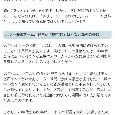
確かに2人ともかわいそうです。しかし、それだけではありませ
ん。「なぜ自分だけ」「羨ましい」「あれがほしい」――これは私
たちもよく知っている感情ではないでしょうか！？
ホラー映画ブームが起きた「80年代」は不安と混沌の時代
80年代ホラーの怪物たちには、「人間から徹底的に避けられてい
る」という共通点があります。実はこれらの怪物たちは、80年代
当時に虐げられてきた立場の人や、人々が不安に感じていた問題を
象徴していることにお気づきでしょうか？
80年代は、バブル期の真っ只中でもありました。女性解放運動な
ど変革への勢いがある一方、世間では終末思想が流行したり、世の
中が大きく変化していくことに皆が漠然とした不安を持っていたり
した時代でもあります。また、人種差別や男尊女卑など、過去には
当たり前に行われていた封建的な考え方に疑問を抱く人が増えてき
たのもこの頃です。
しかし、70年代から80年代にこれらの問題を大声で抗議するため