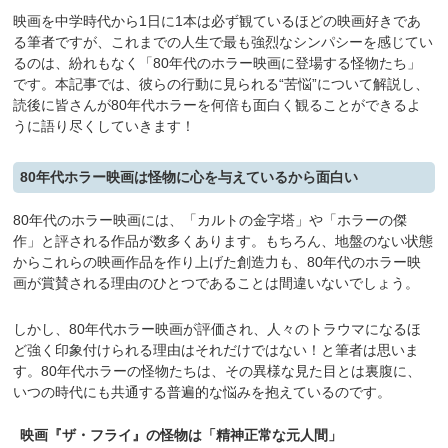
映画を中学時代から1日に1本は必ず観ているほどの映画好きであ
る筆者ですが、これまでの人生で最も強烈なシンパシーを感じてい
るのは、紛れもなく「80年代のホラー映画に登場する怪物たち」
です。本記事では、彼らの行動に見られる“苦悩”について解説し、
読後に皆さんが80年代ホラーを何倍も面白く観ることができるよ
うに語り尽くしていきます！
80年代ホラー映画は怪物に心を与えているから面白い
80年代のホラー映画には、「カルトの金字塔」や「ホラーの傑
作」と評される作品が数多くあります。もちろん、地盤のない状態
からこれらの映画作品を作り上げた創造力も、80年代のホラー映
画が賞賛される理由のひとつであることは間違いないでしょう。
しかし、80年代ホラー映画が評価され、人々のトラウマになるほ
ど強く印象付けられる理由はそれだけではない！と筆者は思いま
す。80年代ホラーの怪物たちは、その異様な見た目とは裏腹に、
いつの時代にも共通する普遍的な悩みを抱えているのです。
映画『ザ・フライ』の怪物は「精神正常な元人間」