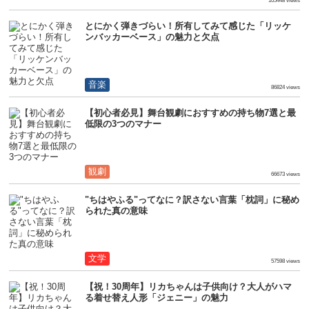
105448 views
とにかく弾きづらい！所有してみて感じた「リッケ
ンバッカーベース」の魅力と欠点
音楽
86824 views
【初心者必見】舞台観劇におすすめの持ち物7選と最
低限の3つのマナー
観劇
66673 views
"ちはやふる"ってなに？訳さない言葉「枕詞」に秘め
られた真の意味
文学
57598 views
【祝！30周年】リカちゃんは子供向け？大人がハマ
る着せ替え人形「ジェニー」の魅力