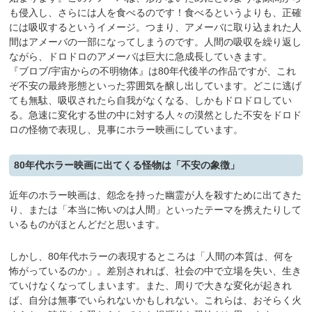
も侵入し、さらには人を食べるのです！食べるというよりも、正確
には吸収するというイメージ。つまり、アメーバに取り込まれた人
間はアメーバの一部になってしまうのです。人間の吸収を繰り返し
ながら、ドロドロのアメーバは巨大に急成長していきます。
『ブロブ/宇宙からの不明物体』は80年代後半の作品ですが、これ
ぞ不安の最終形態といった雰囲気を醸し出しています。どこに逃げ
ても無駄、吸収されたら自我がなくなる、しかもドロドロしてい
る。急速に変化する世の中に対する人々の漠然とした不安をドロド
ロの怪物で表現し、見事にホラー映画にしています。
80年代ホラー映画に出てくる怪物は「不安の象徴」
近年のホラー映画は、怨念を持った幽霊が人を殺すために出てきた
り、または「本当に怖いのは人間」といったテーマを携えたりして
いるものがほとんどだと思います。
しかし、80年代ホラーの表現するところは「人間の本質は、何を
怖がっているのか」。差別されれば、社会の中で立場を失い、生き
ていけなくなってしまいます。また、周りで大きな変化が起きれ
ば、自分は無事でいられないかもしれない。これらは、おそらく火