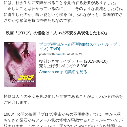
には、社会生活に支障が出ることを覚悟する必要がありました。
「正しいことはわかっているのに」――そのような混沌とした時代
に誕生したのが、醜い姿という枷をつけられながらも、普遍的でさ
さやかな願望を持つ怪物たちなのです。
映画『ブロブ』の怪物は「人々の不安を具現化したもの」
ブロブ/宇宙からの不明物体(スペシャル・プラ
イス) [DVD]
posted with
amazlet
at 20.02.21
復刻シネマライブラリー (2019-06-10)
売り上げランキング: 8,936
Amazon.co.jpで詳細を見る
怪物は人々の不安を具現化した存在であることがよくわかる作品を
ご紹介します。
1988年公開の映画『ブロブ/宇宙からの不明物体』では、空から落
ちてきた隕石からアメーバ状の怪物が飛散するところからすべてが
始まります。このアメーバは、形がないためにどのような隙間から