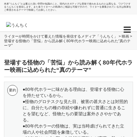
本来"うんちく"とは蓄えた深い学問や知識のこと。現代のネガティブな意味で使われるものとは異なる、ワクワクす
るうんちくを発信します。また各ライターへの執筆のご相談も可能ですので、ライターを募集されている方は執筆を
ご希望されるテーマで検索してお探しください。
ライターが時間をかけて蓄えた情報を発信するメディア「うんちく」
>
映画
>
登場する怪物の「苦悩」から読み解く80年代ホラー映画に込められた“真のテ
ーマ”
登場する怪物の「苦悩」から読み解く80年代ホラ
ー映画に込められた“真のテーマ”
●80年代ホラーに味がある理由は、登場する怪物に心
を持たせているから。
●怪物のグロテスクな見た目、被害の甚大さとは対照的
に、自分たちの種の存続や嫌われずに普通に生きるこ
とを望むなど、怪物たちの要望は案外ささやかであ
る。
●80年代ホラーの怪物は、実は当時虐げられてきた立
場の人や社会問題を象徴している。