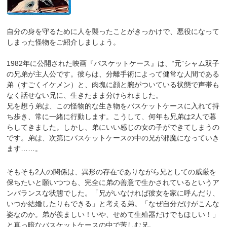
自分の身を守るために人を襲ったことがきっかけで、悪役になって
しまった怪物をご紹介しましょう。
1982年に公開された映画『バスケットケース』は、“元”シャム双子
の兄弟が主人公です。
彼らは、分離手術によって健常な人間である
弟（すごくイケメン）と、肉塊に顔と腕がついている状態で声帯も
なく話せない兄に、生きたまま分けられました。
兄を想う弟は、この怪物的な生き物をバスケットケースに入れて持
ち歩き、常に一緒に行動します。こうして、何年も兄弟は2人で暮
らしてきました。しかし、弟にいい感じの女の子ができてしまうの
です。弟は、次第にバスケットケースの中の兄が邪魔になっていき
ます……。
そもそも2人の関係は、異形の存在でありながら兄としての威厳を
保ちたいと願いつつも、完全に弟の善意で生かされているというア
ンバランスな状態でした。「兄がいなければ彼女を家に呼んだり、
いつか結婚したりもできる」と考える弟。「なぜ自分だけがこんな
姿なのか。弟が羨ましい！いや、せめて生殖器だけでもほしい！」
と真っ暗なバスケットケースの中で苦しむ兄。