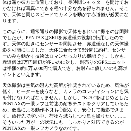
体は遥か彼方に位置しており、長時間シャッターを開けてお
かなければ写真にできる程の十分な光を得られません。そこ
で、天体と同じスピードでカメラを動かす赤道儀が必要にな
ります。
このように、通常通りの撮影で天体をきれいに撮るのは困難
でしたが、PENTAXはSRIIを赤道儀の役割に転用したので
す。天体の動きにセンサーを同期させ、赤道儀なしの天体撮
影を可能にしました。天体に合わせて5分間に約4°、センサ
ーのみを動かす技術はロマンたっぷりの機能です。しかも、
赤道儀は3万円周辺が多いのに対し、別売りのGPSユニット
は半額の約1万5,000円で購入でき、お財布に優しいのも高ポ
イントといえます。
天体撮影は空気の澄んだ高所が推奨されているため、気温が
低く、ヒーターを使うなど、カメラのコンディションにも気
を付けなければなりません。しかし、“K-70”をはじめとした
PENTAXの一眼レフは前述の耐寒テストをクリアしているた
め、低温による動作不良も心配なく、安心して撮影できま
す。旅行先で寒い中、荷物を減らしつつ星を撮りたい……。
そういった万が一の状況にも、しっかりと対応できるのが
PENTAXの一眼レフカメラなのです。