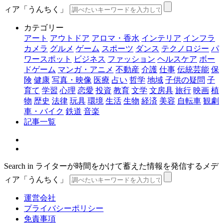
ィア「うんちく」
カテゴリー
アート
アウトドア
アロマ・香水
インテリア
インフラ
カメラ
グルメ
ゲーム
スポーツ
ダンス
テクノロジー
パ
ワースポット
ビジネス
ファッション
ヘルスケア
ボー
ドゲーム
マンガ・アニメ
不動産
介護
仕事
伝統芸能
保
険
健康
写真・映像
医療
占い
哲学
地域
子供の疑問
子
育て
学習
心理
恋愛
投資
教育
文学
文房具
旅行
映画
植
物
歴史
法律
玩具
環境
生活
生物
経済
美容
自転車
観劇
車・バイク
鉄道
音楽
記事一覧
Search in ライターが時間をかけて蓄えた情報を発信するメデ
ィア「うんちく」
運営会社
プライバシーポリシー
免責事項