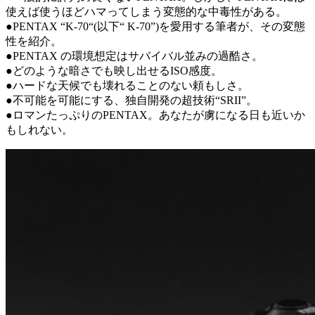
使えば使うほどハマってしまう変態的な中毒性がある。
●PENTAX “K-70“(以下“ K-70”)を愛用する筆者が、その変態
性を紹介。
●PENTAX の環境想定はサバイバル並みの過酷さ。
●どのような暗さでも映し出せるISO感度。
●ハードな天候でも壊れることのない頼もしさ。
●不可能を可能にする、独自開発の超技術“SRII”。
●ロマンたっぷりのPENTAX。あなたが虜になる日も近いか
もしれない。