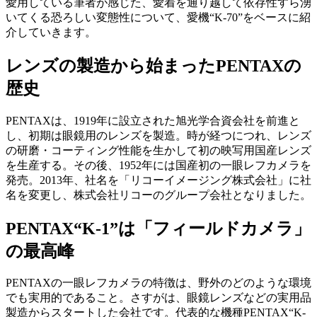
愛用している筆者が感じた、愛着を通り越して依存性すら湧
いてくる恐ろしい変態性について、愛機“K-70”をベースに紹
介していきます。
レンズの製造から始まったPENTAXの
歴史
PENTAXは、1919年に設立された旭光学合資会社を前進と
し、初期は眼鏡用のレンズを製造。時が経つにつれ、レンズ
の研磨・コーティング性能を生かして初の映写用国産レンズ
を生産する。その後、1952年には国産初の一眼レフカメラを
発売。2013年、社名を「リコーイメージング株式会社」に社
名を変更し、株式会社リコーのグループ会社となりました。
PENTAX“K-1”は「フィールドカメラ」
の最高峰
PENTAXの一眼レフカメラの特徴は、野外のどのような環境
でも実用的であること。さすがは、眼鏡レンズなどの実用品
製造からスタートした会社です。代表的な機種PENTAX“K-