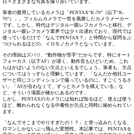
日々さまざまな写真を撮り歩いています。
筆者の愛用しているカメラは「PENTAX“K-70”（以下“K-
70”）」。フィルムカメラで一世を風靡したカメラメーカー
です。しかし、時代はデジタル一眼レフカメラへと移行。デ
ジタル一眼レフカメラ業界では少々出遅れており、現代では
使っているだけで「なんでPENTAX？」と仲間から疑問をぶ
つけられるほどの、イロモノカメラとなっています。
その理由はズバリ、“動作物が苦手”だからです。特にオート
フォーカス（以下AF）が遅く、動作音もひどいため、これ
らはかばいようのない欠点といえるでしょう。筆者も、欠点
についてはうっすらと理解しています。「なんだか他社ユー
ザーと同じコンディションで撮っているのに、すごくうるさ
い」「AFが合わなくて、ずっとカメラを構えている」な
ど、そういう場面が確かにあるのです。
しかし、PENTAXのカメラには知れば知るほど、使えば使う
ほど、離れられなくなる中毒性が欠点と同時に秘められてい
ます。
「なんでそこまでやりすぎたの！？」と突っ込みたくなる、
ロマンしかないぶっ飛んだ変態性。本記事では、PENTAXを