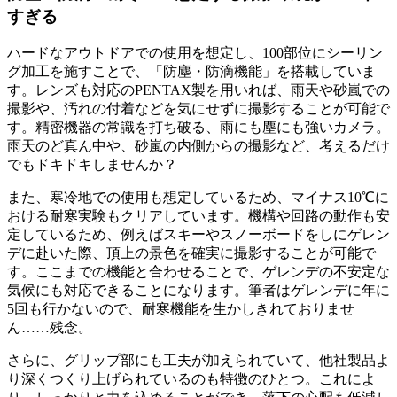
すぎる
ハードなアウトドアでの使用を想定し、100部位にシーリン
グ加工を施すことで、「防塵・防滴機能」を搭載していま
す。レンズも対応のPENTAX製を用いれば、雨天や砂嵐での
撮影や、汚れの付着などを気にせずに撮影することが可能で
す。精密機器の常識を打ち破る、雨にも塵にも強いカメラ。
雨天のど真ん中や、砂嵐の内側からの撮影など、考えるだけ
でもドキドキしませんか？
また、寒冷地での使用も想定しているため、マイナス10℃に
おける耐寒実験もクリアしています。機構や回路の動作も安
定しているため、例えばスキーやスノーボードをしにゲレン
デに赴いた際、頂上の景色を確実に撮影することが可能で
す。ここまでの機能と合わせることで、ゲレンデの不安定な
気候にも対応できることになります。筆者はゲレンデに年に
5回も行かないので、耐寒機能を生かしきれておりませ
ん……残念。
さらに、グリップ部にも工夫が加えられていて、他社製品よ
り深くつくり上げられているのも特徴のひとつ。これによ