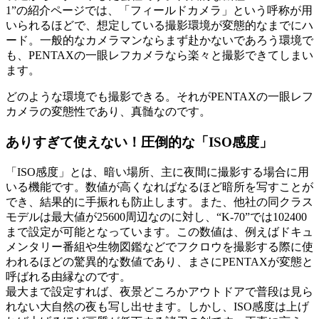
1”の紹介ページでは、「フィールドカメラ」という呼称が用
いられるほどで、想定している撮影環境が変態的なまでにハ
ード。一般的なカメラマンならまず赴かないであろう環境で
も、PENTAXの一眼レフカメラなら楽々と撮影できてしまい
ます。
どのような環境でも撮影できる。それがPENTAXの一眼レフ
カメラの変態性であり、真髄なのです。
ありすぎて使えない！圧倒的な「ISO感度」
「ISO感度」とは、暗い場所、主に夜間に撮影する場合に用
いる機能です。数値が高くなればなるほど暗所を写すことが
でき、結果的に手振れも防止します。また、他社の同クラス
モデルは最大値が25600周辺なのに対し、“K-70”では102400
まで設定が可能となっています。この数値は、例えばドキュ
メンタリー番組や生物図鑑などでフクロウを撮影する際に使
われるほどの驚異的な数値であり、まさにPENTAXが変態と
呼ばれる由縁なのです。
最大まで設定すれば、夜景どころかアウトドアで普段は見ら
れない大自然の夜も写し出せます。しかし、ISO感度は上げ