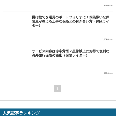
849 views
掛け捨てを運用のポートフォリオに！保険嫌いな保
険屋が教える上手な保険との付き合い方（保険ライ
ター）
1,402 views
サービス内容は赤字覚悟？想像以上にお得で便利な
海外旅行保険の秘密（保険ライター）
893 views
1
人気記事ランキング