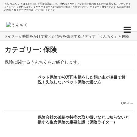
本来"うんちく"とは蓄えた深い学問や知識のこと。現代のネガティブな意味で使われるものとは異なる、ワクワクす
るうんちくを発信します。また各ライターへの執筆のご相談も可能ですので、ライターを募集されている方は執筆を
ご希望されるテーマで検索してお探しください。
ライターが時間をかけて蓄えた情報を発信するメディア「うんちく」
>
保険
カテゴリー:
保険
保険に関するうんちくをご紹介します。
ペット保険で40万円も損をした飼い主が涙目で解
説！失敗しないペット保険の選び方
2,780 views
保険会社の破綻や持病の取り扱いなど…知らないと
損する生命保険の重要知識（保険ライター）