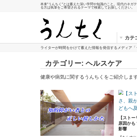
本来"うんちく"とは蓄えた深い学問や知識のこと。現代のネガ
る方は執筆をご希望されるテーマで検索してお探しください。
カテ
ライターが時間をかけて蓄えた情報を発信するメディア「
カテゴリー:
ヘルスケア
健康や病気に関するうんちくをご紹介しま
【ストー
原因かも
影響