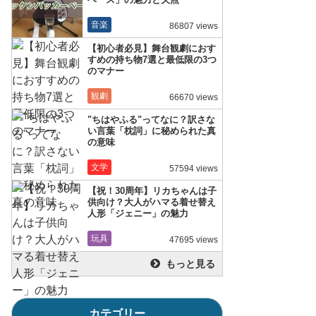
音楽
86807 views
【初心者必見】舞台観劇におす
すめの持ち物7選と最低限の3つ
のマナー
観劇
66670 views
"ちはやふる"ってなに？訳さな
い言葉「枕詞」に秘められた真
の意味
文学
57594 views
【祝！30周年】リカちゃんは子
供向け？大人がハマる着せ替え
人形「ジェニー」の魅力
玩具
47695 views
もっと見る
カテゴリー