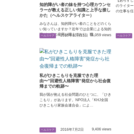
【あらすじ
知的障がい者の妹を持つ心理カウンセ
のライター
ラーが教える正しい知識と上手な接し
の仕事を任
かた（ヘルスケアライター）
みなさんは、知的障がい者のことをどのくら
い知っていますか？近年では企業による知的
障がい者の雇用が増えており、職…
11,059 views
2016年10月11日
ヘルスケア
ヘルスケア
私がひきこもりを克服できた理
由〜”回避性人格障害”発症から社会復
帰までの軌跡〜
我が国が抱える社会問題のひとつに、「ひき
こもり」があります。NPO法人「KHJ全国
ひきこもり家族会連合会」によ…
9,406 views
2016年7月2日
ヘルスケア