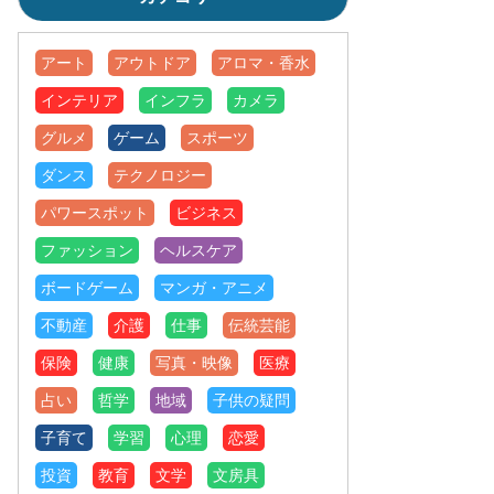
アート
アウトドア
アロマ・香水
インテリア
インフラ
カメラ
グルメ
ゲーム
スポーツ
ダンス
テクノロジー
パワースポット
ビジネス
ファッション
ヘルスケア
ボードゲーム
マンガ・アニメ
不動産
介護
仕事
伝統芸能
保険
健康
写真・映像
医療
占い
哲学
地域
子供の疑問
子育て
学習
心理
恋愛
投資
教育
文学
文房具