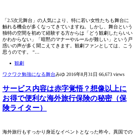
「2.5次元舞台」の人気により、特に若い女性たちも舞台に
触れる機会が多くなってきていますね。しかし、舞台という
独特の空間を初めて経験する方からは「どう観劇したらいい
かわからない」「暗黙のマナーやルールが難しい」という戸
惑いの声が多く聞こえてきます。観劇ファンとしては、こう
思うのです。 “…
観劇
ワクワク
勉強になる
舞台
みゆ
2016年8月31日
66,673 views
サービス内容は赤字覚悟？想像以上に
お得で便利な海外旅行保険の秘密（保
険ライター）
海外旅行もすっかり身近なイベントとなった昨今。異国での