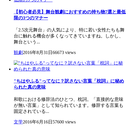
【初心者必見】舞台観劇におすすめの持ち物7選と最低
限の3つのマナー
「2.5次元舞台」の人気により、特に若い女性たちも舞
台に触れる機会が多くなってきていますね。しかし、
舞台という...
観劇
2016年8月31日
66673 views
"ちはやふる"ってなに？訳さない言葉「枕詞」に秘め
られた真の意味
和歌における修辞法のひとつ、枕詞。「直接的な意味
が無い言葉」として知られています。修辞する言葉も
固定されている...
文学
2016年6月16日
57600 views