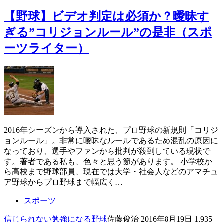
【野球】ビデオ判定は必須か？曖昧す
ぎる”コリジョンルール”の是非（スポ
ーツライター）
2016年シーズンから導入された、プロ野球の新規則「コリジ
ョンルール」。非常に曖昧なルールであるため混乱の原因に
なっており、選手やファンから批判が殺到している現状で
す。著者である私も、色々と思う節があります。 小学校か
ら高校まで野球部員、現在では大学・社会人などのアマチュ
ア野球からプロ野球まで幅広く…
スポーツ
信じられない
勉強になる
野球
佐藤俊治
2016年8月19日
1,935