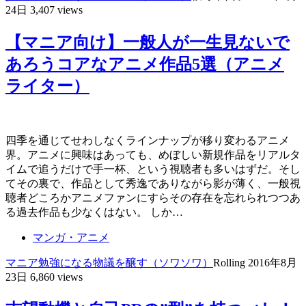
24日
3,407 views
【マニア向け】一般人が一生見ないで
あろうコアなアニメ作品5選（アニメ
ライター）
四季を通じてせわしなくラインナップが移り変わるアニメ
界。アニメに興味はあっても、めぼしい新規作品をリアルタ
イムで追うだけで手一杯、という視聴者も多いはずだ。そし
てその裏で、作品として秀逸でありながら影が薄く、一般視
聴者どころかアニメファンにすらその存在を忘れられつつあ
る過去作品も少なくはない。 しか…
マンガ・アニメ
マニア
勉強になる
物議を醸す（ソワソワ）
Rolling
2016年8月
23日
6,860 views