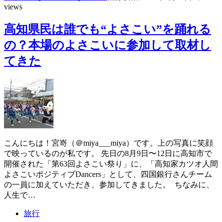
views
高知県民は誰でも“よさこい”を踊れる
の？本場のよさこいに参加して取材し
てきた
こんにちは！宮嵜（＠miya___miya）です。上の写真に笑顔
で映っているのが私です。 先日の8月9日〜12日に高知市で
開催された「第63回よさこい祭り」に、「高知家カツオ人間
よさこいポジティブDancers」として、四国銀行さんチーム
の一員に加えていただき、参加してきました。 ちなみに、
人生で…
旅行