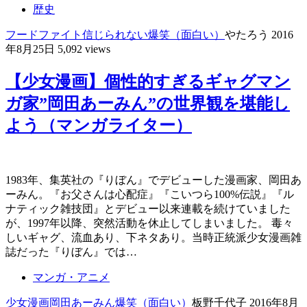
歴史
フードファイト
信じられない
爆笑（面白い）
やたろう
2016
年8月25日
5,092 views
【少女漫画】個性的すぎるギャグマン
ガ家”岡田あーみん”の世界観を堪能し
よう（マンガライター）
1983年、集英社の『りぼん』でデビューした漫画家、岡田あ
ーみん。『お父さんは心配症』『こいつら100%伝説』『ル
ナティック雑技団』とデビュー以来連載を続けていました
が、1997年以降、突然活動を休止してしまいました。 毒々
しいギャグ、流血あり、下ネタあり。当時正統派少女漫画雑
誌だった『りぼん』では…
マンガ・アニメ
少女漫画
岡田あーみん
爆笑（面白い）
板野千代子
2016年8月