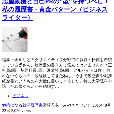
志望動機と自己PRの”型”を持つべし！
私の履歴書・黄金パターン（ビジネス
ライター）
編集・企画などのクリエイティブ分野での就職・転職を希望
している皆さん、履歴書の書き方で悩んではいませんか？正
社員2回、契約社員5回、派遣社員6回、アルバイトは数え切
れないぐらいの回数経験してきた私は、今まで履歴書や職務
経歴書というものを大量に書いてきました。特に大学院を中
退した25歳ぐらいから結婚す…
ビジネス
勉強になる
就活
履歴書
宮崎景衣（みやざきけい）
2016年8月
22日
2,056 views