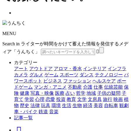
MENU
Search in ライターが時間をかけて蓄えた情報を発信するメデ
ィア「うんちく」
カテゴリー
アート
アウトドア
アロマ・香水
インテリア
インフラ
カメラ
グルメ
ゲーム
スポーツ
ダンス
テクノロジー
パ
ワースポット
ビジネス
ファッション
ヘルスケア
ボー
ドゲーム
マンガ・アニメ
不動産
介護
仕事
伝統芸能
保
険
健康
写真・映像
医療
占い
哲学
地域
子供の疑問
子
育て
学習
心理
恋愛
投資
教育
文学
文房具
旅行
映画
植
物
歴史
法律
玩具
環境
生活
生物
経済
美容
自転車
観劇
車・バイク
鉄道
音楽
記事一覧