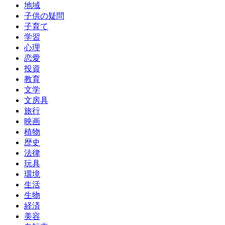
地域
子供の疑問
子育て
学習
心理
恋愛
投資
教育
文学
文房具
旅行
映画
植物
歴史
法律
玩具
環境
生活
生物
経済
美容