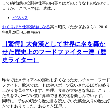
して納棺師の役割や仕事の内容とはどのようなものなのでし
ょうか。 こちらでは、遺体…
ビジネス
おくりびと
仕事
勉強になる
高木昭良（たかぎあきら）
2016
年8月29日
4,148 views
【驚愕】大食漢として世界に名を轟か
せた歴史上のフードファイター達（歴
史ライター）
昨今ではメディアへの露出も多くなったカルチャー、フード
ファイト。欧米では、もはやスポーツ扱いされるほどの盛り
上がりを見せています。料理、食事が大好きな私は、こうし
た食をスポーツや芸に昇華できる文化を楽しんでいます。
同時に、子供の頃から歴史書を読んでいた筋金入りの歴史好
きでもありました。あるとき江戸…