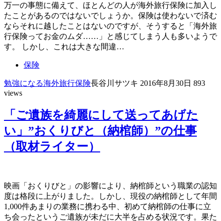
万一の事態に備えて、ほとんどの人が海外旅行保険に加入し
たことがあるのではないでしょうか。保険は使わないで済む
ならそれに越したことはないのですが、そうすると「海外旅
行保険ってお金のムダ……」と感じてしまう人も多いようで
す。 しかし、これは大きな間違…
保険
勉強になる
海外旅行保険
長谷川サツキ
2016年8月30日
893
views
「ご遺族を綺麗にして送ってあげた
い」”おくりびと（納棺師）”の仕事
（取材ライター）
映画「おくりびと」の影響により、納棺師という職業の認知
度は格段に上がりました。しかし、現役の納棺師として年間
1,000件あまりの業務に携わる中、初めて納棺師の仕事に立
ち会ったというご遺族が未だに大半を占める状況です。果た