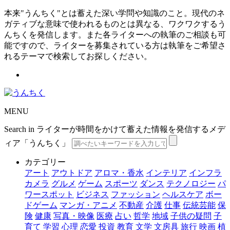
本来"うんちく"とは蓄えた深い学問や知識のこと。現代のネ
ガティブな意味で使われるものとは異なる、ワクワクするう
んちくを発信します。また各ライターへの執筆のご相談も可
能ですので、ライターを募集されている方は執筆をご希望さ
れるテーマで検索してお探しください。
MENU
Search in ライターが時間をかけて蓄えた情報を発信するメデ
ィア「うんちく」
カテゴリー
アート
アウトドア
アロマ・香水
インテリア
インフラ
カメラ
グルメ
ゲーム
スポーツ
ダンス
テクノロジー
パ
ワースポット
ビジネス
ファッション
ヘルスケア
ボー
ドゲーム
マンガ・アニメ
不動産
介護
仕事
伝統芸能
保
険
健康
写真・映像
医療
占い
哲学
地域
子供の疑問
子
育て
学習
心理
恋愛
投資
教育
文学
文房具
旅行
映画
植