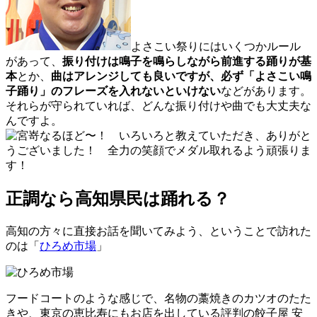
よさこい祭りにはいくつかルール
があって、
振り付けは鳴子を鳴らしながら前進する踊りが基
本
とか、
曲はアレンジしても良いですが、必ず「よさこい鳴
子踊り」のフレーズを入れないといけない
などがあります。
それらが守られていれば、どんな振り付けや曲でも大丈夫な
んですよ。
なるほど〜！ いろいろと教えていただき、ありがと
うございました！ 全力の笑顔でメダル取れるよう頑張りま
す！
正調なら高知県民は踊れる？
高知の方々に直接お話を聞いてみよう、ということで訪れた
のは「
ひろめ市場
」
フードコートのような感じで、名物の藁焼きのカツオのたた
きや、東京の恵比寿にもお店を出している評判の餃子屋 安