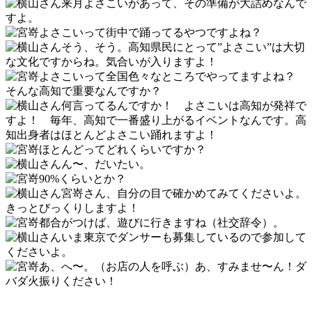
来月よさこいがあって、その準備が大詰めなんで
すよ。
よさこいって街中で踊ってるやつですよね？
そう、そう。高知県民にとって”よさこい”は大切
な文化ですからね。気合いが入りますよ！
よさこいって全国色々なところでやってますよね？
そんな高知で重要なんですか？
何言ってるんですか！ よさこいは高知が発祥で
すよ！ 毎年、高知で一番盛り上がるイベントなんです。高
知出身者はほとんどよさこい踊れますよ！
ほとんどってどれくらいですか？
ん〜、だいたい。
90%くらいとか？
宮嵜さん、自分の目で確かめてみてくださいよ。
きっとびっくりしますよ！
都合がつけば、遊びに行きますね（社交辞令）。
いま東京でダンサーも募集しているので参加して
くださいよ。
あ、へ〜。（お店の人を呼ぶ）あ、すみませ〜ん！ダ
バダ火振りください！