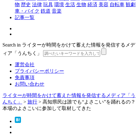
物
歴史
法律
玩具
環境
生活
生物
経済
美容
自転車
観劇
車・バイク
鉄道
音楽
記事一覧
Search in ライターが時間をかけて蓄えた情報を発信するメデ
ィア「うんちく」
運営会社
プライバシーポリシー
免責事項
お問い合わせ
ライターが時間をかけて蓄えた情報を発信するメディア「う
んちく」
>
旅行
>
高知県民は誰でも“よさこい”を踊れるの？
本場のよさこいに参加して取材してきた