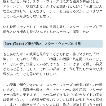
観も広がる。特に、スター・ウォーズは広大な銀河を舞台にした、
アドベンチャー映画である。新作が公開されるたびに「今度はどん
な星が登場して、どんなクリーチャーと出会えるのか」とワクワク
している人も少なくないと思う。
いち映画ファンとして、当時の常識を破り、スター・ウォーズに三
部作という概念を持ち込んでくれたルーカスに感謝したい。
知れば知るほど奥が深い、スター・ウォーズの世界
もしあなたがこの映画を見直すことがあれば、作り込まれた「映
像」に、あふれる「音」に、「物語」の機微に気を配ってみてほし
い。ほんの少し注意してみるだけでも、そこにはきっと新しい発見
があると思う。そして、それらの背後には、作り手たちの偉大な挑
戦があったことを思い出してほしい。
この記事で紹介できたのは、スター・ウォーズの偉業のほんの一部
に過ぎない。戦闘機の動き、ライトセイバーの誕生秘話、クリーチ
ャーの造形に至るまで、この作品ができるまでの制作サイドの工夫
は数限りない。この記事が従来のファンには新しい楽しみ方を提供
し、まだこの映画を見ていない人には、作品に興味を持つきっかけ