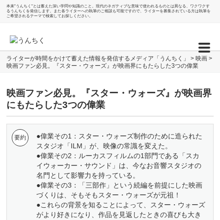
本来"うんちく"とは蓄えた深い学問や知識のこと。現代のネガティブな意味で使われるものとは異なる、ワクワクす
るうんちくを発信します。また各ライターへの執筆のご相談も可能ですので、ライターを募集されている方は執筆を
ご希望されるテーマで検索してお探しください。
ライターが時間をかけて蓄えた情報を発信するメディア「うんちく」
>
映画
>
映画ファン必見。『スター・ウォーズ』が映画界にもたらした3つの偉業
映画ファン必見。『スター・ウォーズ』が映画界
にもたらした3つの偉業
●偉業その1：スター・ウォーズ制作のために造られた
スタジオ「ILM」が、映像の常識を変えた。
●偉業その2：ルーカスフィルムの1部門である「スカ
イウォーカー・サウンド」は、今なお音響スタジオの
名門として影響力を持っている。
●偉業その3：「三部作」という続編を前提にした映画
づくりは、そもそもスター・ウォーズが元祖！
●これらの背景を知ることによって、スター・ウォーズ
がより好きになり、作品を見返したときの喜びも大き