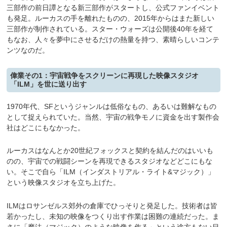
三部作の前日譚となる新三部作がスタートし、公式ファンイベント
も発足。ルーカスの手を離れたものの、2015年からはまた新しい
三部作が制作されている。スター・ウォーズは公開後40年を経て
もなお、人々を夢中にさせるだけの熱量を持つ、素晴らしいコンテ
ンツなのだ。
偉業その1：宇宙戦争をスクリーンに再現した映像スタジオ
「ILM」を世に送り出す
1970年代、SFというジャンルは低俗なもの、あるいは難解なもの
として捉えられていた。当然、宇宙の戦争モノに資金を出す製作会
社はどこにもなかった。
ルーカスはなんとか20世紀フォックスと契約を結んだのはいいも
のの、宇宙での戦闘シーンを再現できるスタジオなどどこにもな
い。そこで自ら「ILM（インダストリアル・ライト&マジック）」
という映像スタジオを立ち上げた。
ILMはロサンゼルス郊外の倉庫でひっそりと発足した。技術者は皆
若かったし、未知の映像をつくり出す作業は困難の連続だった。ま
さに「魔法（マジック）のような映像を作る」という途方もない目