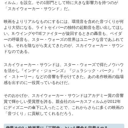
ィルム」を設立。その1部門として特に大きな影響力を持つのが
「スカイウォーカー・サウンド」だ。
映画をよりリアルなものにするには、環境音を含めた音づくりが何
より大切になる。ライトセイバーの独特の起動音を思い出してほし
い。X-ウイングやTIEファイターが旋回するときの轟音も、ベイダ
ーの呼吸音も、スター・ウォーズの世界はユニークな音であふれて
いる。それを陰ながら支えてきたのが、スカイウォーカー・サウン
ドなのである。
スカイウォーカー・サウンドは、スター・ウォーズで得たノウハウ
を活かし『インディ・ジョーンズ』『ジュラシック・パーク』『ト
イ・ストーリー』などの音響を手がけてきた。あの名作映画の臨場
感を出すのに一役買っているわけだ。
そのおかげか、スカイウォーカー・サウンドはアカデミー賞の音響
賞で輝かしい受賞歴を誇る。親会社のルーカスフィルムが2012年
にディズニーの傘下に入ったことで、これからさらに多くの映画の
「音づくり」に貢献してくれるだろう。