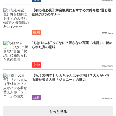
86821 views
【初心者必見】舞台観劇におすすめの持ち物7選と最
低限の3つのマナー
観劇
66673 views
"ちはやふる"ってなに？訳さない言葉「枕詞」に秘め
られた真の意味
文学
57598 views
【祝！30周年】リカちゃんは子供向け？大人がハマ
る着せ替え人形「ジェニー」の魅力
玩具
47697 views
もっと見る