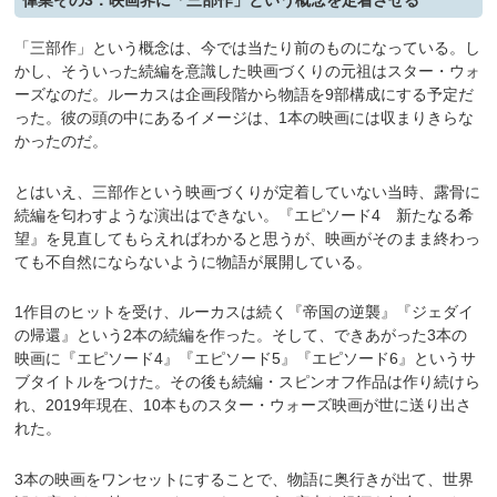
偉業その3：映画界に「三部作」という概念を定着させる
「三部作」という概念は、今では当たり前のものになっている。し
かし、そういった続編を意識した映画づくりの元祖はスター・ウォ
ーズなのだ。ルーカスは企画段階から物語を9部構成にする予定だ
った。彼の頭の中にあるイメージは、1本の映画には収まりきらな
かったのだ。
とはいえ、三部作という映画づくりが定着していない当時、露骨に
続編を匂わすような演出はできない。『エピソード4 新たなる希
望』を見直してもらえればわかると思うが、映画がそのまま終わっ
ても不自然にならないように物語が展開している。
1作目のヒットを受け、ルーカスは続く『帝国の逆襲』『ジェダイ
の帰還』という2本の続編を作った。そして、できあがった3本の
映画に『エピソード4』『エピソード5』『エピソード6』というサ
ブタイトルをつけた。その後も続編・スピンオフ作品は作り続けら
れ、2019年現在、10本ものスター・ウォーズ映画が世に送り出さ
れた。
3本の映画をワンセットにすることで、物語に奥行きが出て、世界