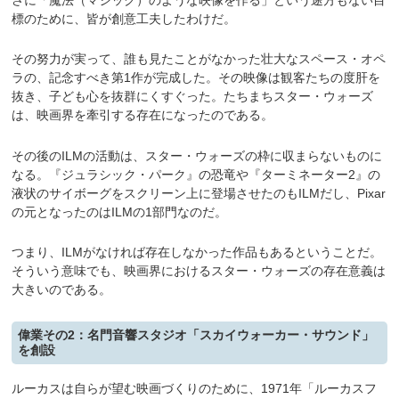
標のために、皆が創意工夫したわけだ。
その努力が実って、誰も見たことがなかった壮大なスペース・オペ
ラの、記念すべき第1作が完成した。その映像は観客たちの度肝を
抜き、子ども心を抜群にくすぐった。たちまちスター・ウォーズ
は、映画界を牽引する存在になったのである。
その後のILMの活動は、スター・ウォーズの枠に収まらないものに
なる。『ジュラシック・パーク』の恐竜や『ターミネーター2』の
液状のサイボーグをスクリーン上に登場させたのもILMだし、Pixar
の元となったのはILMの1部門なのだ。
つまり、ILMがなければ存在しなかった作品もあるということだ。
そういう意味でも、映画界におけるスター・ウォーズの存在意義は
大きいのである。
偉業その2：名門音響スタジオ「スカイウォーカー・サウンド」
を創設
ルーカスは自らが望む映画づくりのために、1971年「ルーカスフ