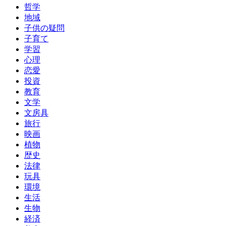
哲学
地域
子供の疑問
子育て
学習
心理
恋愛
投資
教育
文学
文房具
旅行
映画
植物
歴史
法律
玩具
環境
生活
生物
経済