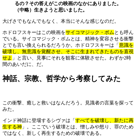
るの？その答えがこの映画のなかにありました。
（中略）生きようと思いました。
大げさでもなんでもなく、本当にそんな感じなのだ。
ホドロフスキーはこの映画を
サイコマジック・ボム
とも呼ん
でいる。サイコマジック・ボムとは、精神を変容させる衝撃
とでも言い換えられるだろうか。ホドロフスキーは「
意識を
破壊し、無意識を覚醒させ、そこに生まれてきたものを直視
せよ
」と言い、見事にそれを観客に体験させた。わずか2時
間のあいだに、だ。
神話、宗教、哲学から考察してみた
この衝撃、癒しと救いはなんだろう。見識者の言葉を探って
みた。
インド神話に登場するシヴァは「
すべてを破壊し、新たに再
生する神
」。ここでいう破壊とは、憎しみや怒り、罪のため
ではなく、新しく再生するための破壊である。