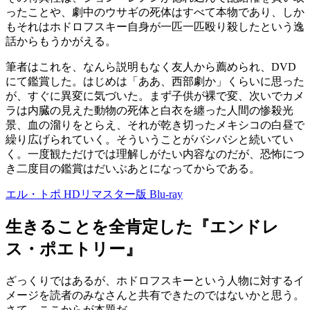
ったことや、劇中のウサギの死体はすべて本物であり、しか
もそれはホドロフスキー自身が一匹一匹殴り殺したという逸
話からもうかがえる。
筆者はこれを、なんら説明もなく友人から薦められ、DVD
にて鑑賞した。はじめは「ああ、西部劇か」くらいに思った
が、すぐに異変に気づいた。まず子供が裸で変、次いでカメ
ラは内臓の見えた動物の死体と白衣を纏った人間の惨殺光
景、血の溜りをとらえ、それが乾き切ったメキシコの白昼で
繰り広げられていく。そういうことがバシバシと続いてい
く。一度観ただけでは理解しがたい内容なのだが、恐怖につ
き二度目の鑑賞はだいぶあとになってからである。
エル・トポ HDリマスター版 Blu-ray
生きることを全肯定した『エンドレ
ス・ポエトリー』
ざっくりではあるが、ホドロフスキーという人物に対するイ
メージを読者のみなさんと共有できたのではないかと思う。
さて、ここからが本題だ。