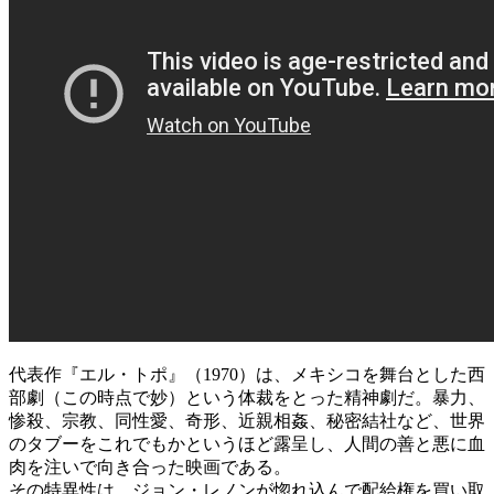
代表作『エル・トポ』（1970）は、メキシコを舞台とした西
部劇（この時点で妙）という体裁をとった精神劇だ。暴力、
惨殺、宗教、同性愛、奇形、近親相姦、秘密結社など、世界
のタブーをこれでもかというほど露呈し、人間の善と悪に血
肉を注いで向き合った映画である。
その特異性は、ジョン・レノンが惚れ込んで配給権を買い取