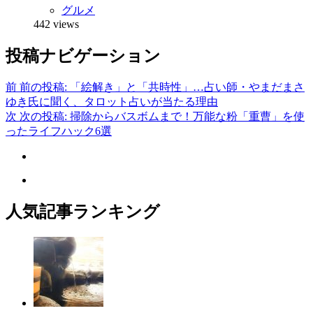
グルメ
442 views
投稿ナビゲーション
前
前の投稿:
「絵解き」と「共時性」…占い師・やまだまさ
ゆき氏に聞く、タロット占いが当たる理由
次
次の投稿:
掃除からバスボムまで！万能な粉「重曹」を使
ったライフハック6選
人気記事ランキング