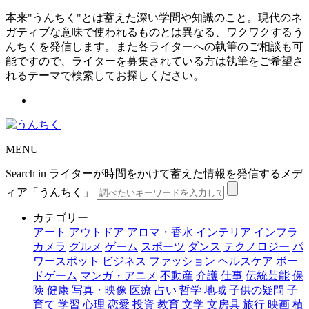
本来"うんちく"とは蓄えた深い学問や知識のこと。現代のネ
ガティブな意味で使われるものとは異なる、ワクワクするう
んちくを発信します。また各ライターへの執筆のご相談も可
能ですので、ライターを募集されている方は執筆をご希望さ
れるテーマで検索してお探しください。
MENU
Search in ライターが時間をかけて蓄えた情報を発信するメデ
ィア「うんちく」
カテゴリー
アート
アウトドア
アロマ・香水
インテリア
インフラ
カメラ
グルメ
ゲーム
スポーツ
ダンス
テクノロジー
パ
ワースポット
ビジネス
ファッション
ヘルスケア
ボー
ドゲーム
マンガ・アニメ
不動産
介護
仕事
伝統芸能
保
険
健康
写真・映像
医療
占い
哲学
地域
子供の疑問
子
育て
学習
心理
恋愛
投資
教育
文学
文房具
旅行
映画
植