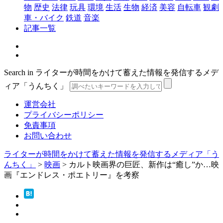
物
歴史
法律
玩具
環境
生活
生物
経済
美容
自転車
観劇
車・バイク
鉄道
音楽
記事一覧
Search in ライターが時間をかけて蓄えた情報を発信するメデ
ィア「うんちく」
運営会社
プライバシーポリシー
免責事項
お問い合わせ
ライターが時間をかけて蓄えた情報を発信するメディア「う
んちく」
>
映画
>
カルト映画界の巨匠、新作は“癒し”か…映
画『エンドレス・ポエトリー』を考察