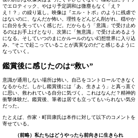
でエロティック、やはり予定調和は微塵もなく「え？
え！？」の繰り返し。映像は『エル・トポ』のように残虐で
はないのに、なんだか怖い。理性をどんどん削がれ、穏やか
に自分を失っていく感じだ。だからもう「意識」で受け止め
るのはお手上げとなり、次第に「無意識」で受け止めるよう
になる。そしていつのまにかルールのない幻想世界に入り込
み、”そこで起こっていることが真実なのだ”と感じるように
なっていく。
鑑賞後に感じたのは“救い”
意識が通用しない場所は怖い。自己をコントロールできなく
なるからだ。しかし鑑賞後には「あ、生きよう」と真っ直ぐ
に思い、救われている自分に気づく。これはなんだ？精神的
衝撃体験だ。鑑賞後、筆者は居ても立ってもいられない気分
だった。
たとえば、作家・町田康氏は本作に対して以下のコメントを
寄せている。
（前略）私たちはどうやったら前向きに生きられ