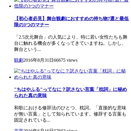
【初心者必見】舞台観劇におすすめの持ち物7選と最低
限の3つのマナー
「2.5次元舞台」の人気により、特に若い女性たちも舞
台に触れる機会が多くなってきていますね。しかし、
舞台という...
観劇
2016年8月31日
66675 views
"ちはやふる"ってなに？訳さない言葉「枕詞」に秘め
られた真の意味
和歌における修辞法のひとつ、枕詞。「直接的な意味
が無い言葉」として知られています。修辞する言葉も
固定されている...
文学
2016年6月16日
57602 views