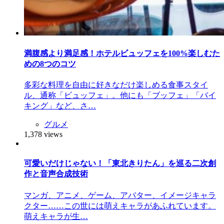
満腹感より満足感！ホテルビュッフェを100%楽しむた
めの8つのコツ
多彩な料理を自由に好きなだけ楽しめる食事スタイ
ル、通称「ビュッフェ」。他にも「ブッフェ」「バイ
キング」など、さ…
グルメ
1,378 views
可愛いだけじゃない！「東北きりたん」を巡る二次創
作と音声合成技術
マンガ、アニメ、ゲーム、アバター、イメージキャラ
クター……この世には萌えキャラがあふれています。
萌えキャラが生…