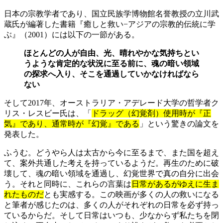
日本の宗教学者であり、国立民族学博物館名誉教授の立川武
蔵氏が編著した書籍『癒しと救い−アジアの宗教的伝統に学
ぶ』（2001）には以下の一節がある。
ほとんどの人が自由、光、晴れやかな気持ちとい
うような肯定的な状況に至る前に、魂の暗い領域
の探求へ入り、そこを通過していかなければなら
ない
そして2017年、オーストラリア・アデレード大学の哲学者ク
リス・レスビー氏は、「
ドラッグ（幻覚剤）使用時が『正
気』であり、通常時が『幻覚』である
」という驚きの論文を
発表した。
ふうむ。どうやら人は太古から今に至るまで、また国を超え
て、案外共通した考えを持っているようだ。再生のために破
壊して、魂の暗い領域を通過し、幻覚世界で真の自分に出会
う。それと同時に、これらの言葉は
日常があるがゆえに生ま
れたものだ
とも実感する。この映画が多くの人の救いになる
と筆者が感じたのは、多くの人がそれぞれの日常を必ず持っ
ているからだ。そして日常はいつも、少なからず私たちを閉