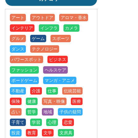
アート
アウトドア
アロマ・香水
インテリア
インフラ
カメラ
グルメ
ゲーム
スポーツ
ダンス
テクノロジー
パワースポット
ビジネス
ファッション
ヘルスケア
ボードゲーム
マンガ・アニメ
不動産
介護
仕事
伝統芸能
保険
健康
写真・映像
医療
占い
哲学
地域
子供の疑問
子育て
学習
心理
恋愛
投資
教育
文学
文房具