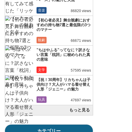
音楽
86820 views
【初心者必見】舞台観劇におす
すめの持ち物7選と最低限の3つ
のマナー
観劇
66671 views
"ちはやふる"ってなに？訳さな
い言葉「枕詞」に秘められた真
の意味
文学
57595 views
【祝！30周年】リカちゃんは子
供向け？大人がハマる着せ替え
人形「ジェニー」の魅力
玩具
47697 views
もっと見る
カテゴリー