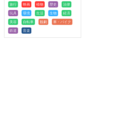
旅行
映画
植物
歴史
法律
玩具
環境
生活
生物
経済
美容
自転車
観劇
車・バイク
鉄道
音楽