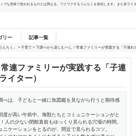
ティブな意味で使われるものとは異なる、ワクワクするうんちくを発信します。また各ライ
ゴリー
記事一覧
うんちく」
>
子育て
>
下調べから楽しむべし！常連ファミリーが実践する「子連れ
！常連ファミリーが実践する「子連
ライター）
調べは、子どもと一緒に魚図鑑を見ながら行うと期待感
明度が高い午前中。海獣たちとコミュニケーションがと
！人の少ない閉館直前もゆっくり見られる穴場の時間。
ュニケーションをとるのが、間近で見られるコツ。