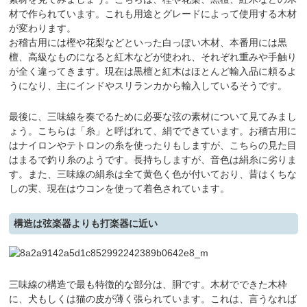
材で作られています。これも用途とグレードによって使用する木材
が変わります。
お稽古用には樫や花梨などといった白っぽい木材、本番用には黒
檀、高級なものになると紅木などが使われ、それぞれ重みや手触り
が全く違ってきます。現在は黒檀と紅木はほとんど輸入品に頼るよ
うになり、主にインドやスリランカから輸入しているそうです。
最後に、三味線を奏でるために必要な弦の素材について見てみまし
ょう。こちらは「糸」と呼ばれて、絹でできています。お稽古用に
はナイロンやテトロンの糸を使ったりもしますが、こちらの見た目
はまるで釣り糸のようです。長持ちしますが、音色は絹糸に劣りま
す。また、三味線の絹糸は全て黄色く色が付いており、昔はくちな
しの実、現在はウコンを使って着色されています。
構造は弦楽器よりも打楽器に近い
三味線の構造で最も特徴的な部分は、胴です。木材でできた木枠
に、犬もしくは猫の皮が薄く張られています。これは、言うなれば