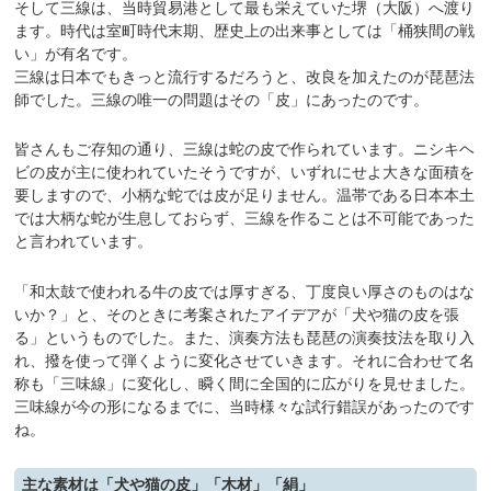
そして三線は、当時貿易港として最も栄えていた堺（大阪）へ渡り
ます。時代は室町時代末期、歴史上の出来事としては「桶狭間の戦
い」が有名です。
三線は日本でもきっと流行するだろうと、改良を加えたのが琵琶法
師でした。三線の唯一の問題はその「皮」にあったのです。
皆さんもご存知の通り、三線は蛇の皮で作られています。ニシキヘ
ビの皮が主に使われていたそうですが、いずれにせよ大きな面積を
要しますので、小柄な蛇では皮が足りません。温帯である日本本土
では大柄な蛇が生息しておらず、三線を作ることは不可能であった
と言われています。
「和太鼓で使われる牛の皮では厚すぎる、丁度良い厚さのものはな
いか？」と、そのときに考案されたアイデアが「犬や猫の皮を張
る」というものでした。また、演奏方法も琵琶の演奏技法を取り入
れ、撥を使って弾くように変化させていきます。それに合わせて名
称も「三味線」に変化し、瞬く間に全国的に広がりを見せました。
三味線が今の形になるまでに、当時様々な試行錯誤があったのです
ね。
主な素材は「犬や猫の皮」「木材」「絹」