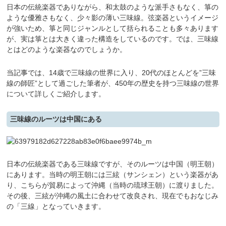
日本の伝統楽器でありながら、和太鼓のような派手さもなく、箏の
ような優雅さもなく、少々影の薄い三味線。弦楽器というイメージ
が強いため、箏と同じジャンルとして括られることも多々あります
が、実は箏とは大きく違った構造をしているのです。では、三味線
とはどのような楽器なのでしょうか。
当記事では、14歳で三味線の世界に入り、20代のほとんどを”三味
線の師匠”として過ごした筆者が、450年の歴史を持つ三味線の世界
について詳しくご紹介します。
三味線のルーツは中国にある
日本の伝統楽器である三味線ですが、そのルーツは中国（明王朝）
にあります。当時の明王朝には三絃（サンシェン）という楽器があ
り、こちらが貿易によって沖縄（当時の琉球王朝）に渡りました。
その後、三絃が沖縄の風土に合わせて改良され、現在でもおなじみ
の「三線」となっていきます。