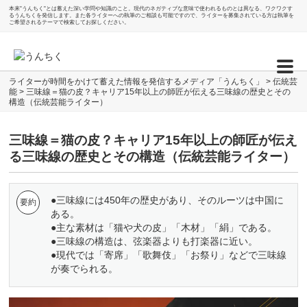
本来"うんちく"とは蓄えた深い学問や知識のこと。現代のネガティブな意味で使われるものとは異なる、ワクワクす
るうんちくを発信します。また各ライターへの執筆のご相談も可能ですので、ライターを募集されている方は執筆を
ご希望されるテーマで検索してお探しください。
ライターが時間をかけて蓄えた情報を発信するメディア「うんちく」
>
伝統芸
能
>
三味線＝猫の皮？キャリア15年以上の師匠が伝える三味線の歴史とその
構造（伝統芸能ライター）
三味線＝猫の皮？キャリア15年以上の師匠が伝え
る三味線の歴史とその構造（伝統芸能ライター）
●三味線には450年の歴史があり、そのルーツは中国に
ある。
●主な素材は「猫や犬の皮」「木材」「絹」である。
●三味線の構造は、弦楽器よりも打楽器に近い。
●現代では「寄席」「歌舞伎」「お祭り」などで三味線
が奏でられる。