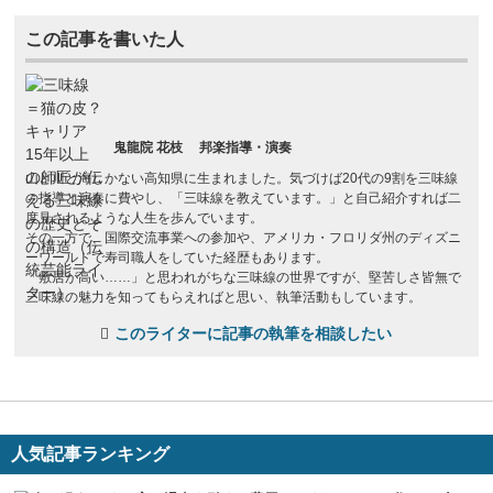
この記事を書いた人
鬼龍院 花枝
邦楽指導・演奏
山と川と海しかない高知県に生まれました。気づけば20代の9割を三味線
の指導と演奏に費やし、「三味線を教えています。」と自己紹介すれば二
度見されるような人生を歩んでいます。
その一方で、国際交流事業への参加や、アメリカ・フロリダ州のディズニ
ーワールドで寿司職人をしていた経歴もあります。
「敷居が高い……」と思われがちな三味線の世界ですが、堅苦しさ皆無で
三味線の魅力を知ってもらえればと思い、執筆活動もしています。
このライターに記事の執筆を相談したい
人気記事ランキング