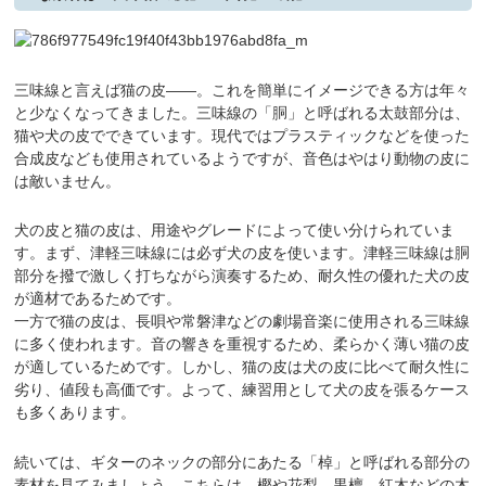
三味線と言えば猫の皮――。これを簡単にイメージできる方は年々
と少なくなってきました。三味線の「胴」と呼ばれる太鼓部分は、
猫や犬の皮でできています。現代ではプラスティックなどを使った
合成皮なども使用されているようですが、音色はやはり動物の皮に
は敵いません。
犬の皮と猫の皮は、用途やグレードによって使い分けられていま
す。まず、津軽三味線には必ず犬の皮を使います。津軽三味線は胴
部分を撥で激しく打ちながら演奏するため、耐久性の優れた犬の皮
が適材であるためです。
一方で猫の皮は、長唄や常磐津などの劇場音楽に使用される三味線
に多く使われます。音の響きを重視するため、柔らかく薄い猫の皮
が適しているためです。しかし、猫の皮は犬の皮に比べて耐久性に
劣り、値段も高価です。よって、練習用として犬の皮を張るケース
も多くあります。
続いては、ギターのネックの部分にあたる「棹」と呼ばれる部分の
素材を見てみましょう。こちらは、樫や花梨、黒檀、紅木などの木