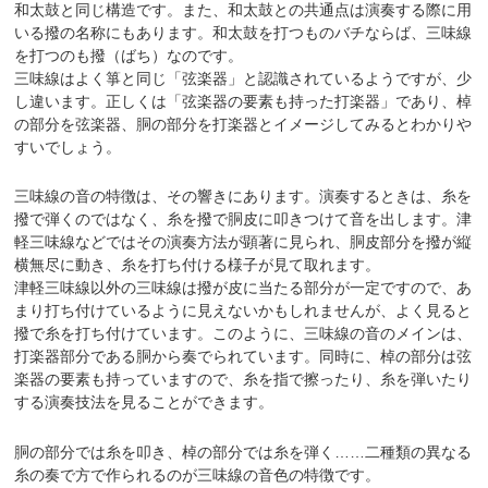
和太鼓と同じ構造です。また、和太鼓との共通点は演奏する際に用
いる撥の名称にもあります。和太鼓を打つものバチならば、三味線
を打つのも撥（ばち）なのです。
三味線はよく箏と同じ「弦楽器」と認識されているようですが、少
し違います。正しくは「弦楽器の要素も持った打楽器」であり、棹
の部分を弦楽器、胴の部分を打楽器とイメージしてみるとわかりや
すいでしょう。
三味線の音の特徴は、その響きにあります。演奏するときは、糸を
撥で弾くのではなく、糸を撥で胴皮に叩きつけて音を出します。津
軽三味線などではその演奏方法が顕著に見られ、胴皮部分を撥が縦
横無尽に動き、糸を打ち付ける様子が見て取れます。
津軽三味線以外の三味線は撥が皮に当たる部分が一定ですので、あ
まり打ち付けているように見えないかもしれませんが、よく見ると
撥で糸を打ち付けています。このように、三味線の音のメインは、
打楽器部分である胴から奏でられています。同時に、棹の部分は弦
楽器の要素も持っていますので、糸を指で擦ったり、糸を弾いたり
する演奏技法を見ることができます。
胴の部分では糸を叩き、棹の部分では糸を弾く……二種類の異なる
糸の奏で方で作られるのが三味線の音色の特徴です。