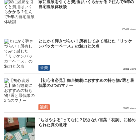
家に温泉を引くと費用はいくらかかる？住んで5年の
自宅温泉体験談
生活
105447 views
とにかく弾きづらい！所有してみて感じた「リッケ
ンバッカーベース」の魅力と欠点
音楽
86821 views
【初心者必見】舞台観劇におすすめの持ち物7選と最
低限の3つのマナー
観劇
66673 views
"ちはやふる"ってなに？訳さない言葉「枕詞」に秘め
られた真の意味