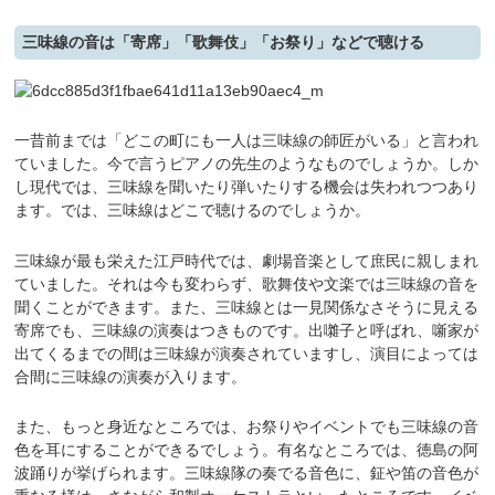
三味線の音は「寄席」「歌舞伎」「お祭り」などで聴ける
一昔前までは「どこの町にも一人は三味線の師匠がいる」と言われ
ていました。今で言うピアノの先生のようなものでしょうか。しか
し現代では、三味線を聞いたり弾いたりする機会は失われつつあり
ます。では、三味線はどこで聴けるのでしょうか。
三味線が最も栄えた江戸時代では、劇場音楽として庶民に親しまれ
ていました。それは今も変わらず、歌舞伎や文楽では三味線の音を
聞くことができます。また、三味線とは一見関係なさそうに見える
寄席でも、三味線の演奏はつきものです。出囃子と呼ばれ、噺家が
出てくるまでの間は三味線が演奏されていますし、演目によっては
合間に三味線の演奏が入ります。
また、もっと身近なところでは、お祭りやイベントでも三味線の音
色を耳にすることができるでしょう。有名なところでは、徳島の阿
波踊りが挙げられます。三味線隊の奏でる音色に、鉦や笛の音色が