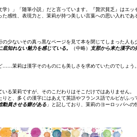
で美文学、純文学）」「随筆小説」だと言っています。『贅沢貧乏』
った感性、表現力と、茉莉が持つ美しい言葉への思い入れであ
行の少ないその真っ黒なページを見て本を閉じてしまった人も
に底知れない魅力を感じている。
（中略）
支那から来た漢字の
ど……茉莉は漢字そのものにも美しさを求めていたのでしょう
ている茉莉ですが、そのこだわりはそこだけではありません。
たりと、多くの漢字にはあえて英語やフランス語でルビがふっ
総動員させる癖がある
」と記しており、茉莉のヨーロッパへの