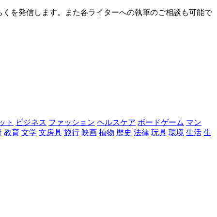
ちくを発信します。また各ライターへの執筆のご相談も可能で
ット
ビジネス
ファッション
ヘルスケア
ボードゲーム
マン
資
教育
文学
文房具
旅行
映画
植物
歴史
法律
玩具
環境
生活
生