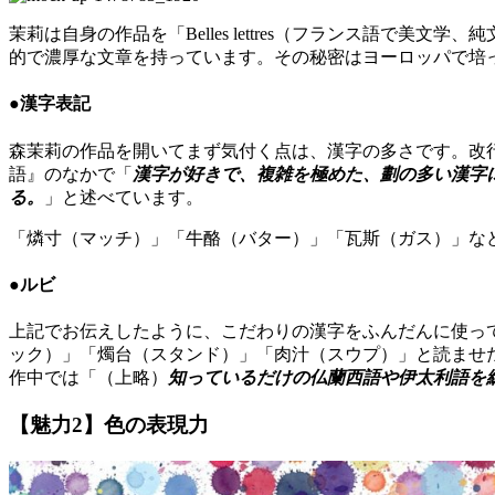
茉莉は自身の作品を「Belles lettres（フランス語
的で濃厚な文章を持っています。その秘密はヨーロッパで培
●漢字表記
森茉莉の作品を開いてまず気付く点は、漢字の多さです。改
語』のなかで「
漢字が好きで、複雑を極めた、劃の多い漢字
る。
」と述べています。
「燐寸（マッチ）」「牛酪（バター）」「瓦斯（ガス）」な
●ルビ
上記でお伝えしたように、こだわりの漢字をふんだんに使っ
ック）」「燭台（スタンド）」「肉汁（スウプ）」と読ませ
作中では「（上略）
知っているだけの仏蘭西語や伊太利語を
【魅力2】色の表現力