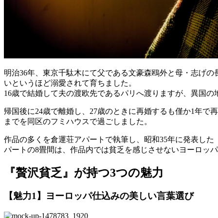
明治36年、東京千駄木にて父である文豪森鴎外と母・志げ
いというほど溺愛されて育ちました。
16歳で結婚して夫の渡欧先であるパリへ渡りますが、異国
帰国後に24歳で離婚し、27歳のときに再婚するも僅か1年で
までを同区のフミハウスで過ごしました。
作品の多くを倉運荘アパートで執筆し、昭和35年に発表し
パートの8畳間は、作品内では貧乏を感じさせないヨーロッ
『贅沢貧乏』が持つ3つの魅力
【魅力1】ヨーロッパ仕込みの美しい言葉選び