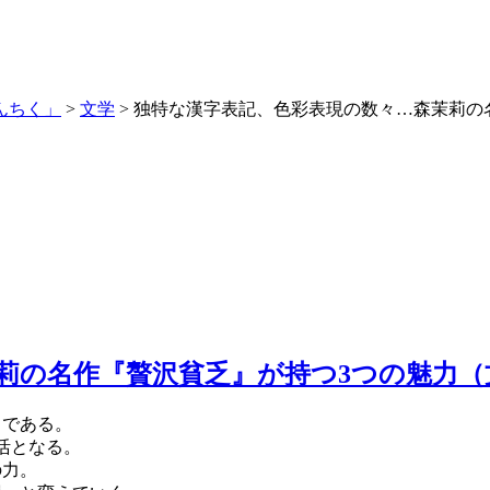
んちく」
>
文学
>
独特な漢字表記、色彩表現の数々…森茉莉の
莉の名作『贅沢貧乏』が持つ3つの魅力（
イである。
活となる。
の力。