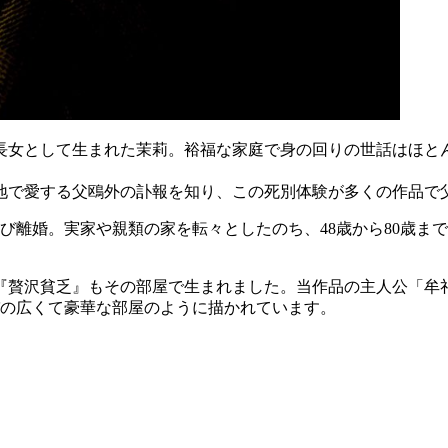
の長女として生まれた茉莉。裕福な家庭で身の回りの世話はほと
の地で愛する父鴎外の訃報を知り、この死別体験が多くの作品で
再び離婚。実家や親類の家を転々としたのち、48歳から80歳ま
た『贅沢貧乏』もその部屋で生まれました。当作品の主人公「牟
パの広くて豪華な部屋のように描かれています。