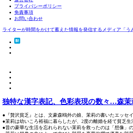
プライバシーポリシー
免責事項
お問い合わせ
ライターが時間をかけて蓄えた情報を発信するメディア「う
独特な漢字表記、色彩表現の数々…森茉
●『贅沢貧乏』とは、文豪森鴎外の娘、茉莉の書いたエッセ
●茉莉は幼いころ裕福に暮らしたが、2度の離婚を経て貧乏生
●昔の豪華な生活を忘れられない茉莉を救ったのは「想像」