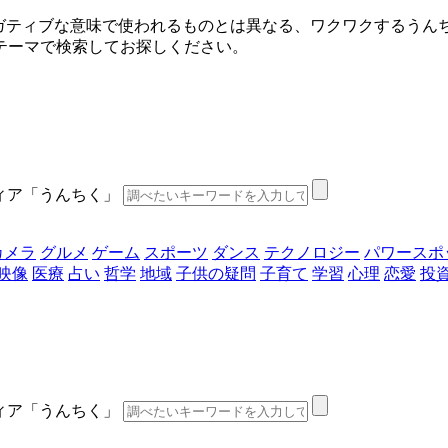
ネガティブな意味で使われるものとは異なる、ワクワクするうん
テーマで検索してお探しください。
ディア「うんちく」
カメラ
グルメ
ゲーム
スポーツ
ダンス
テクノロジー
パワースポ
映像
医療
占い
哲学
地域
子供の疑問
子育て
学習
心理
恋愛
投
ディア「うんちく」