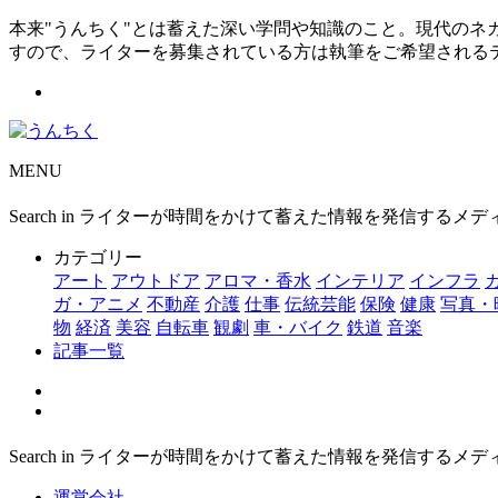
本来"うんちく"とは蓄えた深い学問や知識のこと。現代の
すので、ライターを募集されている方は執筆をご希望される
MENU
Search in ライターが時間をかけて蓄えた情報を発信するメ
カテゴリー
アート
アウトドア
アロマ・香水
インテリア
インフラ
ガ・アニメ
不動産
介護
仕事
伝統芸能
保険
健康
写真・
物
経済
美容
自転車
観劇
車・バイク
鉄道
音楽
記事一覧
Search in ライターが時間をかけて蓄えた情報を発信するメ
運営会社