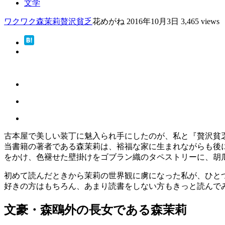
文学
ワクワク
森茉莉
贅沢貧乏
花めがね
2016年10月3日
3,465 views
古本屋で美しい装丁に魅入られ手にしたのが、私と『贅沢貧
当書籍の著者である森茉莉は、裕福な家に生まれながらも後
をかけ、色褪せた壁掛けをゴブラン織のタペストリーに、胡
初めて読んだときから茉莉の世界観に虜になった私が、ひと
好きの方はもちろん、あまり読書をしない方もきっと読んで
文豪・森鴎外の長女である森茉莉