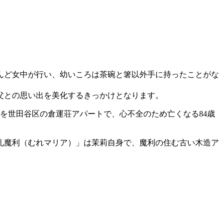
んど女中が行い、幼いころは茶碗と箸以外手に持ったことがな
父との思い出を美化するきっかけとなります。
でを世田谷区の倉運荘アパートで、心不全のため亡くなる84歳
礼魔利（むれマリア）」は茉莉自身で、魔利の住む古い木造ア