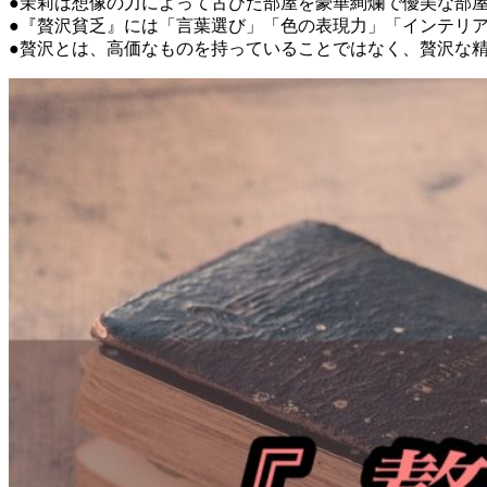
●茉莉は想像の力によって古びた部屋を豪華絢爛で優美な部
●『贅沢貧乏』には「言葉選び」「色の表現力」「インテリア
●贅沢とは、高価なものを持っていることではなく、贅沢な