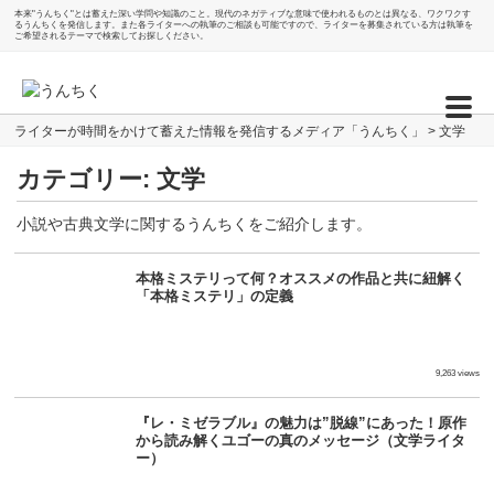
本来"うんちく"とは蓄えた深い学問や知識のこと。現代のネガティブな意味で使われるものとは異なる、ワクワクす
るうんちくを発信します。また各ライターへの執筆のご相談も可能ですので、ライターを募集されている方は執筆を
ご希望されるテーマで検索してお探しください。
ライターが時間をかけて蓄えた情報を発信するメディア「うんちく」
>
文学
カテゴリー:
文学
小説や古典文学に関するうんちくをご紹介します。
本格ミステリって何？オススメの作品と共に紐解く
「本格ミステリ」の定義
9,263 views
『レ・ミゼラブル』の魅力は”脱線”にあった！原作
から読み解くユゴーの真のメッセージ（文学ライタ
ー）