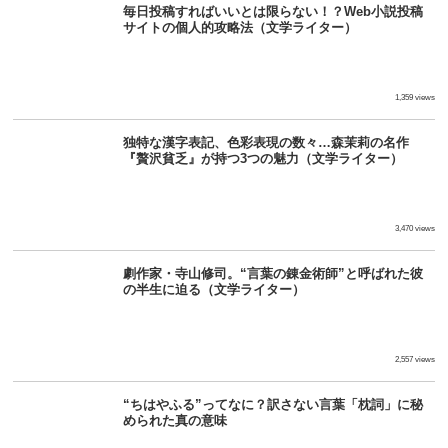
毎日投稿すればいいとは限らない！？Web小説投稿
サイトの個人的攻略法（文学ライター）
1,359 views
独特な漢字表記、色彩表現の数々…森茉莉の名作
『贅沢貧乏』が持つ3つの魅力（文学ライター）
3,470 views
劇作家・寺山修司。“言葉の錬金術師”と呼ばれた彼
の半生に迫る（文学ライター）
2,557 views
“ちはやふる”ってなに？訳さない言葉「枕詞」に秘
められた真の意味