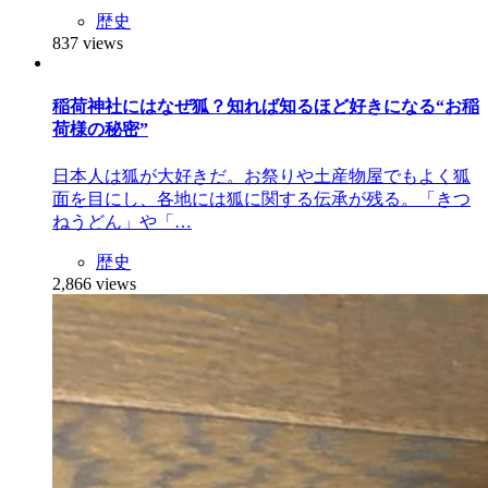
歴史
837 views
稲荷神社にはなぜ狐？知れば知るほど好きになる“お稲
荷様の秘密”
日本人は狐が大好きだ。お祭りや土産物屋でもよく狐
面を目にし、各地には狐に関する伝承が残る。「きつ
ねうどん」や「…
歴史
2,866 views