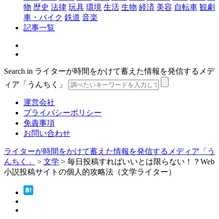
物
歴史
法律
玩具
環境
生活
生物
経済
美容
自転車
観劇
車・バイク
鉄道
音楽
記事一覧
Search in ライターが時間をかけて蓄えた情報を発信するメデ
ィア「うんちく」
運営会社
プライバシーポリシー
免責事項
お問い合わせ
ライターが時間をかけて蓄えた情報を発信するメディア「う
んちく」
>
文学
>
毎日投稿すればいいとは限らない！？Web
小説投稿サイトの個人的攻略法（文学ライター）