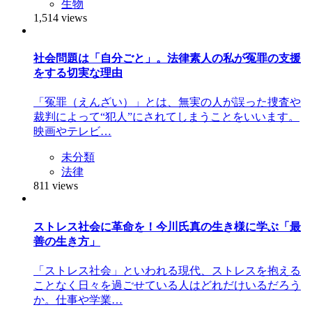
生物
1,514 views
社会問題は「自分ごと」。法律素人の私が冤罪の支援
をする切実な理由
「冤罪（えんざい）」とは、無実の人が誤った捜査や
裁判によって“犯人”にされてしまうことをいいます。
映画やテレビ…
未分類
法律
811 views
ストレス社会に革命を！今川氏真の生き様に学ぶ「最
善の生き方」
「ストレス社会」といわれる現代、ストレスを抱える
ことなく日々を過ごせている人はどれだけいるだろう
か。仕事や学業…