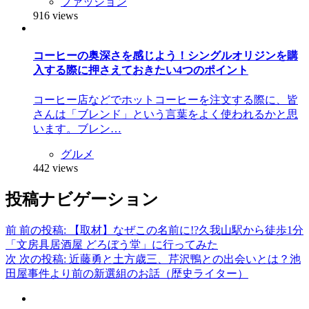
ファッション
916 views
コーヒーの奥深さを感じよう！シングルオリジンを購
入する際に押さえておきたい4つのポイント
コーヒー店などでホットコーヒーを注文する際に、皆
さんは「ブレンド」という言葉をよく使われるかと思
います。ブレン…
グルメ
442 views
投稿ナビゲーション
前
前の投稿:
【取材】なぜこの名前に!?久我山駅から徒歩1分
「文房具居酒屋 どろぼう堂」に行ってみた
次
次の投稿:
近藤勇と土方歳三、芹沢鴨との出会いとは？池
田屋事件より前の新選組のお話（歴史ライター）