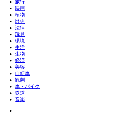
旅行
映画
植物
歴史
法律
玩具
環境
生活
生物
経済
美容
自転車
観劇
車・バイク
鉄道
音楽