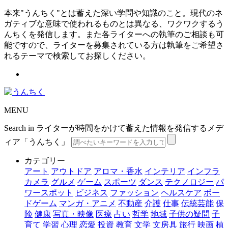
本来"うんちく"とは蓄えた深い学問や知識のこと。現代のネ
ガティブな意味で使われるものとは異なる、ワクワクするう
んちくを発信します。また各ライターへの執筆のご相談も可
能ですので、ライターを募集されている方は執筆をご希望さ
れるテーマで検索してお探しください。
MENU
Search in ライターが時間をかけて蓄えた情報を発信するメデ
ィア「うんちく」
カテゴリー
アート
アウトドア
アロマ・香水
インテリア
インフラ
カメラ
グルメ
ゲーム
スポーツ
ダンス
テクノロジー
パ
ワースポット
ビジネス
ファッション
ヘルスケア
ボー
ドゲーム
マンガ・アニメ
不動産
介護
仕事
伝統芸能
保
険
健康
写真・映像
医療
占い
哲学
地域
子供の疑問
子
育て
学習
心理
恋愛
投資
教育
文学
文房具
旅行
映画
植