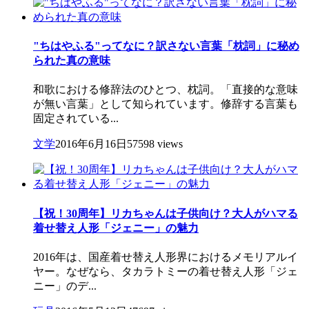
"ちはやふる"ってなに？訳さない言葉「枕詞」に秘め
られた真の意味
和歌における修辞法のひとつ、枕詞。「直接的な意味
が無い言葉」として知られています。修辞する言葉も
固定されている...
文学
2016年6月16日
57598 views
【祝！30周年】リカちゃんは子供向け？大人がハマる
着せ替え人形「ジェニー」の魅力
2016年は、国産着せ替え人形界におけるメモリアルイ
ヤー。なぜなら、タカラトミーの着せ替え人形「ジェ
ニー」のデ...