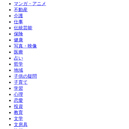
マンガ・アニメ
不動産
介護
仕事
伝統芸能
保険
健康
写真・映像
医療
占い
哲学
地域
子供の疑問
子育て
学習
心理
恋愛
投資
教育
文学
文房具