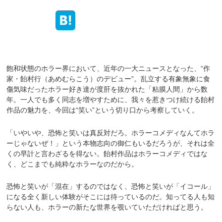
飽和状態のホラー界において、近年の一大ニュースとなった、“作
家・飴村行（あめむらこう）のデビュー”。乱立する有象無象に食
傷気味だったホラー好き達が度肝を抜かれた「粘膜人間」から数
年。一人でも多く同志を増やすために、我々を惹きつけ続ける飴村
作品の魅力を、今回は“笑い”という切り口から考察していく。
「いやいや、恐怖と笑いは真反対だろ。ホラーコメディなんてホラ
ーじゃないぜ！」という本物志向の御仁もいるだろうが、それは全
くの早計と言わざるを得ない。飴村作品はホラーコメディではな
く、どこまでも純粋なホラーなのだから。
恐怖と笑いが「混在」するのではなく、恐怖と笑いが「イコール」
になる全く新しい体験がそこには待っているのだ。知ってる人も知
らない人も、ホラーの新たな世界を覗いていただければと思う。