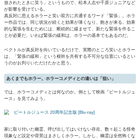
放されたときに笑う」というもので、松本人志や千原ジュニアなど
が影響を受けている。
真反対に思えるホラーと笑い双方に共通するワード「緊張」。ホラ
ー作品では、同じ状況が続くと効果が薄くなり、飽きが来る。効果
的な緊張を生むためには、断続的に緩ませて、新たな緊張を作るこ
とが必要だ。いわば緊張の緩和は、ホラーの基本でもあるのだ。
ベクトルが真反対を向いているだけで、実際のところ笑いとホラー
は、「緊張の緩和」という根幹を共有する不可分な位置にいるとい
うのがお判りいただけたかと思う。
あくまでもホラー。ホラーコメディとの違いは「狙い」
では、ホラーコメディとは何なのか。例として映画『ビートルジュ
ース』を見てみよう。
ビートルジュース 20周年記念版 [Blu-ray]
家に取り付いた幽霊、呼び出してはいけない存在、数々起こる怪奇
現象など設定や背景はまさしくホラー。しかし、幽霊は全然怖くな