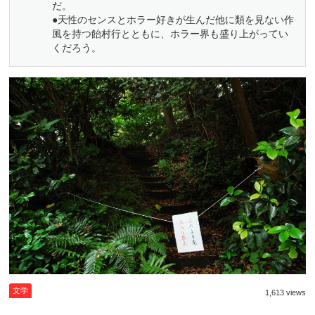
だ。
●天性のセンスとホラー好きが生んだ他に類を見ない作
風を持つ飴村行とともに、ホラー界も盛り上がってい
くだろう。
文学
1,613 views