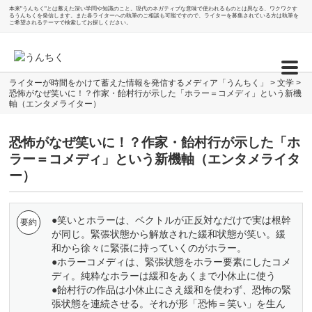
本来"うんちく"とは蓄えた深い学問や知識のこと。現代のネガティブな意味で使われるものとは異なる、ワクワクす
るうんちくを発信します。また各ライターへの執筆のご相談も可能ですので、ライターを募集されている方は執筆を
ご希望されるテーマで検索してお探しください。
ライターが時間をかけて蓄えた情報を発信するメディア「うんちく」
>
文学
>
恐怖がなぜ笑いに！？作家・飴村行が示した「ホラー＝コメディ」という新機
軸（エンタメライター）
恐怖がなぜ笑いに！？作家・飴村行が示した「ホ
ラー＝コメディ」という新機軸（エンタメライタ
ー）
●笑いとホラーは、ベクトルが正反対なだけで実は根幹
が同じ。緊張状態から解放された緩和状態が笑い。緩
和から徐々に緊張に持っていくのがホラー。
●ホラーコメディは、緊張状態をホラー要素にしたコメ
ディ。純粋なホラーは緩和をあくまで小休止に使う
●飴村行の作品は小休止にさえ緩和を使わず、恐怖の緊
張状態を連続させる。それが形「恐怖＝笑い」を生ん