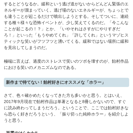
するとどうなるか。緩和という逃げ道がないからどんどん緊張のエ
ネルギーが溜まっていく。逃げ場のないエネルギーが、ちょっとで
も違うことが起こるだけで噴出しようとする。そしてついに、連続
する種々様々な恐怖イベントが、少し笑えてくるのだ。「今こんな
ことが起こるの！？」とか、「いやそれはさすがにやりすぎだ
ろ！」といった「もうやめてくれ」「許してくれ」というマゾヒス
ティックな笑いがフツフツと湧いてくる。緩和ではない場所に緩和
を見出してしまうのだ。
極端に言えば、過度のストレスで笑いのツボを壊すのが、飴村作品
における笑いのメカニズムなのである。
新作まで待てない！飴村好きにオススメな「ホラー」
さて、色々確かめたくなってきた方も多いかと思う。とはいえ、
2017年9月現在で飴村作品は単著となると8冊しかないので、すぐ
に読み終わってしまうだろう。ということで、ここでは飴村好きな
ら恐らく好きだろうという、「振り切った純粋ホラー」を紹介しよ
うと思う。