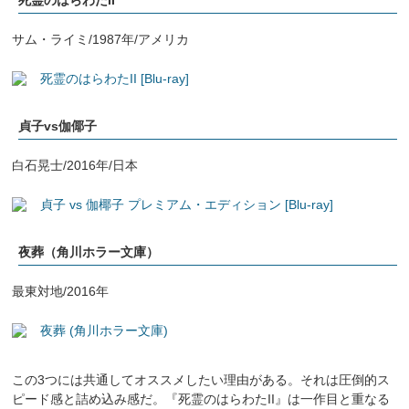
死霊のはらわたII
サム・ライミ/1987年/アメリカ
死霊のはらわたII [Blu-ray]
貞子vs伽倻子
白石晃士/2016年/日本
貞子 vs 伽椰子 プレミアム・エディション [Blu-ray]
夜葬（角川ホラー文庫）
最東対地/2016年
夜葬 (角川ホラー文庫)
この3つには共通してオススメしたい理由がある。それは圧倒的ス
ピード感と詰め込み感だ。『死霊のはらわたII』は一作目と重なる