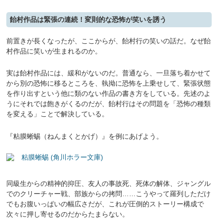
飴村作品は緊張の連続！変則的な恐怖が笑いを誘う
前置きが長くなったが、ここからが、飴村行の笑いの話だ。なぜ飴
村作品に笑いが生まれるのか。
実は飴村作品には、緩和がないのだ。普通なら、一旦落ち着かせて
から別の恐怖に移るところを、執拗に恐怖を上乗せして、緊張状態
を作り出すという他に類のない作品の書き方をしている。先述のよ
うにそれでは飽きがくるのだが、飴村行はその問題を「恐怖の種類
を変える」ことで解決している。
『粘膜蜥蜴（ねんまくとかげ）』を例にあげよう。
粘膜蜥蜴 (角川ホラー文庫)
同級生からの精神的抑圧、友人の事故死、死体の解体、ジャングル
でのクリーチャー戦、部族からの拷問……こうやって羅列しただけ
でもお腹いっぱいの幅広さだが、これが圧倒的ストーリー構成で
次々に押し寄せるのだからたまらない。