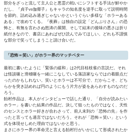
部分をざっと流して主人公と悪霊の戦いにシフトする手法が鮮やか
だし、『貞子vs伽倻子』もキャラの知名度を逆手に取って説明時間
を節約、詰め込み過ぎじゃないかというぐらい多様な「ホラーある
ある」で攻めてくる。『夜葬』は独自の設定「どんぶりさん」の恐
怖と、有無を言わさぬ怒涛の展開、そして結末の後味の悪さは折り
紙付きなので、書店にあればぜひ読んでみてほしい。どれも不謹慎
な部分で笑ってしまうこと請け合いだ。
「恐怖＝笑い」がホラー界のマッチベター
最初に書いたように「緊張の緩和」は2代目桂枝雀の言説だ。それ
は怪談噺と滑稽噺を一緒にこなしている落語家ならではの着眼点だ
ったのかもしれない。笑いとホラーは不可分で、だからこそ、どち
らかを突き詰めれば円のようにもう片方が姿をあらわすものなのだ
ろう。
飴村作品は、本人がインタビューで話した通り、「自分が読みたい
ホラー」を書いた結果の作品だ。決して狙ったものではなく、天性
のセンスとホラー好きが合わさって、前人未到の「恐怖の先」を作
ったと言っても過言ではないだろう。それが「恐怖＝笑い」という
式を体現せしめた理由ではないかと思う。
まさにホラー界の革命児と言える飴村行がいかにして形成されたか