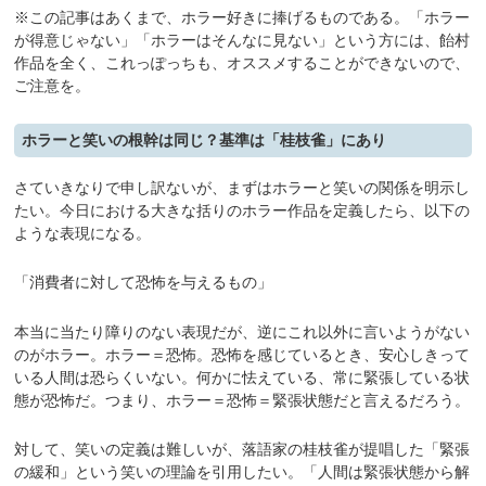
※この記事はあくまで、ホラー好きに捧げるものである。「ホラー
が得意じゃない」「ホラーはそんなに見ない」という方には、飴村
作品を全く、これっぽっちも、オススメすることができないので、
ご注意を。
ホラーと笑いの根幹は同じ？基準は「桂枝雀」にあり
さていきなりで申し訳ないが、まずはホラーと笑いの関係を明示し
たい。今日における大きな括りのホラー作品を定義したら、以下の
ような表現になる。
「消費者に対して恐怖を与えるもの」
本当に当たり障りのない表現だが、逆にこれ以外に言いようがない
のがホラー。ホラー＝恐怖。恐怖を感じているとき、安心しきって
いる人間は恐らくいない。何かに怯えている、常に緊張している状
態が恐怖だ。つまり、ホラー＝恐怖＝緊張状態だと言えるだろう。
対して、笑いの定義は難しいが、落語家の桂枝雀が提唱した「緊張
の緩和」という笑いの理論を引用したい。「人間は緊張状態から解