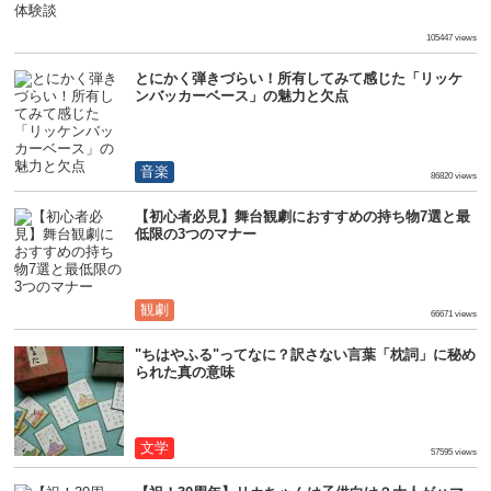
生活
105447 views
とにかく弾きづらい！所有してみて感じた「リッケ
ンバッカーベース」の魅力と欠点
音楽
86820 views
【初心者必見】舞台観劇におすすめの持ち物7選と最
低限の3つのマナー
観劇
66671 views
"ちはやふる"ってなに？訳さない言葉「枕詞」に秘め
られた真の意味
文学
57595 views