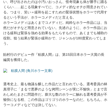
い、呼び出されたのは小汚いおっさん、怪奇現象も体が勝手に踊る
くらい……起こる現象すべてに、コメディ的なオチが用意されてい
る。つまり、笑い＝緩和を起こすための緊張状態をホラーで代用す
るという手法が、ホラーコメディだと言える。
ホラーコメディはあくまでコメディだ。純粋なホラー作品には、当
然だがオチなど用意されていない。先述のように、ホラー作品にお
ける緩和は緊張を強める効果をもたらすもので、あくまでも補助の
役割。狙う結果が緊張か緩和かで、ジャンルが180度変わってしま
う。
飴村行のデビュー作『粘膜人間』は、第15回日本ホラー大賞の長
編賞を獲得した。
粘膜人間 (角川ホラー文庫)
選考史上、最も物議を醸した作品だと言われている。選考委員の林
真理子に「まるで悪夢のような拷問シーンが実に不愉快」とまで言
わしめたまさに問題作だ。膨大な数のホラーに触れる選考委員が不
愉快になる程、この作品はゴリゴリのホラーなのだ。もちろん、ホ
ラーコメディなどでは決してない。