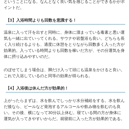
ということになる。なんとなく良い気を感じることができるかがポ
イントだ。
【3】入浴時間よりも回数を意識する！
温泉に入って汗を出すと同時に、身体に溜まっている毒素と悪い運
気も一緒に出ていってくれる。サウナや岩盤浴も良い。どちらも長
く入り続けるよりも、適度に休憩をとりながら回数多く入った方が
効果的。入っている時間よりも回数を稼いだ方が、その分運気を身
体に摂り込みやすいのだ。
のぼせてしまう場合は、脚だけ入って頭にも温泉をかけると良い。
これで入浴しているのと同等の効果が得られる。
【4】入浴後は休んだ方が効果的！
上がったらまずは、水を飲んでしっかり水分補給をする。水を飲ん
だ後なら、ビールなど発泡するアルコールや飲み物を飲むのも良
い。その後、横になって30分以上休む。寝ている間の方が身体に
運気が入ってきやすいからだ。就寝前に入った方が効果的である。