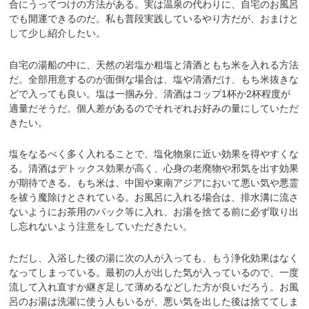
合にうってつけの方法がある。実は温泉の代わりに、自宅のお風呂
でも開運できるのだ。私も普段実践しているやり方だが、おまけと
して少し紹介したい。
自宅の湯船の中に、天然の岩塩か粗塩と清酒ともち米を入れる方法
だ。全部用意するのが面倒な場合は、塩や清酒だけ、もち米抜きな
どで入っても良い。塩は一掴み分、清酒はコップ1杯か2杯程度が
適量だそうだ。個人差があるのでそれぞれお好みの量にしていただ
きたい。
塩をなるべく多く入れることで、塩化物泉に近い効果を得やすくな
る。清酒はデトックス効果が高く、心身の老廃物や邪気を出す効果
が期待できる。もち米は、中国や東南アジアにおいて悪い気や悪霊
を祓う魔除けとされている。お風呂に入れる場合は、排水溝に流さ
ないようにお茶用のパック等に入れ、お湯を捨てる前に必ず取り出
し忘れないよう注意をしていただきたい。
ただし、入浴した後の湯に次の人が入っても、もう浄化効果はなく
なってしまっている。最初の人が出した気が入っているので、一度
流して入れ直すか継ぎ足して薄めるなどした方が良いだろう。お風
呂のお湯は洗濯に使う人もいるが、悪い気を出した後は捨ててしま