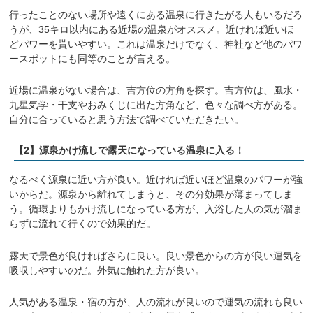
行ったことのない場所や遠くにある温泉に行きたがる人もいるだろ
うが、35キロ以内にある近場の温泉がオススメ。近ければ近いほ
どパワーを貰いやすい。これは温泉だけでなく、神社など他のパワ
ースポットにも同等のことが言える。
近場に温泉がない場合は、吉方位の方角を探す。吉方位は、風水・
九星気学・干支やおみくじに出た方角など、色々な調べ方がある。
自分に合っていると思う方法で調べていただきたい。
【2】源泉かけ流しで露天になっている温泉に入る！
なるべく源泉に近い方が良い。近ければ近いほど温泉のパワーが強
いからだ。源泉から離れてしまうと、その分効果が薄まってしま
う。循環よりもかけ流しになっている方が、入浴した人の気が溜ま
らずに流れて行くので効果的だ。
露天で景色が良ければさらに良い。良い景色からの方が良い運気を
吸収しやすいのだ。外気に触れた方が良い。
人気がある温泉・宿の方が、人の流れが良いので運気の流れも良い