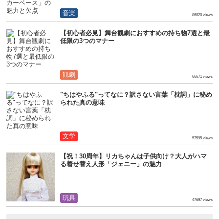
音楽
86820 views
【初心者必見】舞台観劇におすすめの持ち物7選と最
低限の3つのマナー
観劇
66671 views
"ちはやふる"ってなに？訳さない言葉「枕詞」に秘め
られた真の意味
文学
57595 views
【祝！30周年】リカちゃんは子供向け？大人がハマ
る着せ替え人形「ジェニー」の魅力
玩具
47697 views