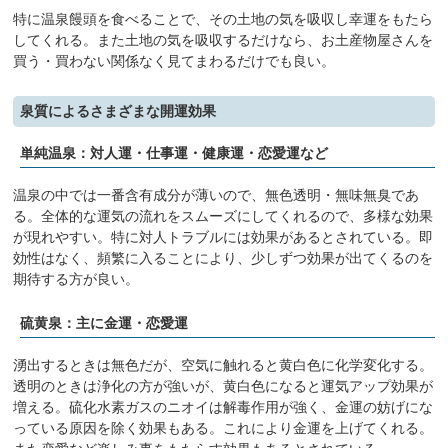
特に温泉饅頭を食べることで、その土地の気を吸収し幸運をもたら
してくれる。また土地の気を吸収するだけなら、お土産物屋さんを
買う・買わない関係なく見てまわるだけでも良い。
泉質によるさまざまな開運効果
単純温泉：対人運・仕事運・健康運・恋愛運など
温泉の中では一番含有成分が薄いので、無色透明・無味無臭であ
る。全体的な運気の流れをスムーズにしてくれるので、多様な効果
が現れやすい。特に対人トラブルには効果があるとされている。即
効性はなく、頻繁に入ることにより、少しずつ効果が出てくるのを
期待する方が良い。
硫黄泉：主に金運・恋愛運
湧出するときは無色だが、空気に触れると黄白色に化学変化する。
透明のときは浄化の方が強いが、黄白色になると運気アップ効果が
増える。硫化水素ガスのニオイは解毒作用が強く、金運の妨げにな
っている原因を除く効果もある。これにより金運を上げてくれる。