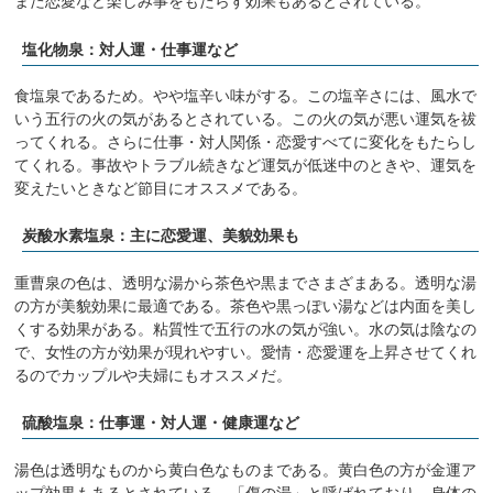
また恋愛など楽しみ事をもたらす効果もあるとされている。
塩化物泉：対人運・仕事運など
食塩泉であるため。やや塩辛い味がする。この塩辛さには、風水で
いう五行の火の気があるとされている。この火の気が悪い運気を祓
ってくれる。さらに仕事・対人関係・恋愛すべてに変化をもたらし
てくれる。事故やトラブル続きなど運気が低迷中のときや、運気を
変えたいときなど節目にオススメである。
炭酸水素塩泉：主に恋愛運、美貌効果も
重曹泉の色は、透明な湯から茶色や黒までさまざまある。透明な湯
の方が美貌効果に最適である。茶色や黒っぽい湯などは内面を美し
くする効果がある。粘質性で五行の水の気が強い。水の気は陰なの
で、女性の方が効果が現れやすい。愛情・恋愛運を上昇させてくれ
るのでカップルや夫婦にもオススメだ。
硫酸塩泉：仕事運・対人運・健康運など
湯色は透明なものから黄白色なものまである。黄白色の方が金運ア
ップ効果もあるとされている。「傷の湯」と呼ばれており、身体の