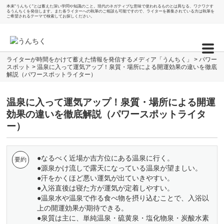
本来"うんちく"とは蓄えた深い学問や知識のこと。現代のネガティブな意味で使われるものとは異なる、ワクワクす
るうんちくを発信します。また各ライターへの執筆のご相談も可能ですので、ライターを募集されている方は執筆を
ご希望されるテーマで検索してお探しください。
ライターが時間をかけて蓄えた情報を発信するメディア「うんちく」
>
パワー
スポット
>
温泉に入って運気アップ！泉質・場所による開運効果の違いを徹底
解説（パワースポットライター）
温泉に入って運気アップ！泉質・場所による開運
効果の違いを徹底解説（パワースポットライタ
ー）
●なるべく近場か吉方位にある温泉に行く。
●源泉かけ流しで露天になっている温泉が望ましい。
●汗をかくほど悪い運気が出ていきやすい。
●入浴直後は寝た方が運気が定着しやすい。
●温泉水や温泉で作る食べ物を摂り込むことで、入浴以
上の開運効果が期待できる。
●泉質は主に、単純温泉・硫黄泉・塩化物泉・炭酸水素