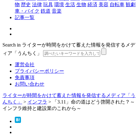
物
歴史
法律
玩具
環境
生活
生物
経済
美容
自転車
観劇
車・バイク
鉄道
音楽
記事一覧
Search in ライターが時間をかけて蓄えた情報を発信するメデ
ィア「うんちく」
運営会社
プライバシーポリシー
免責事項
お問い合わせ
ライターが時間をかけて蓄えた情報を発信するメディア「う
んちく」
>
インフラ
>
「3.11」命の道はどう啓開された？～
インフラ維持と建設業のこれから～