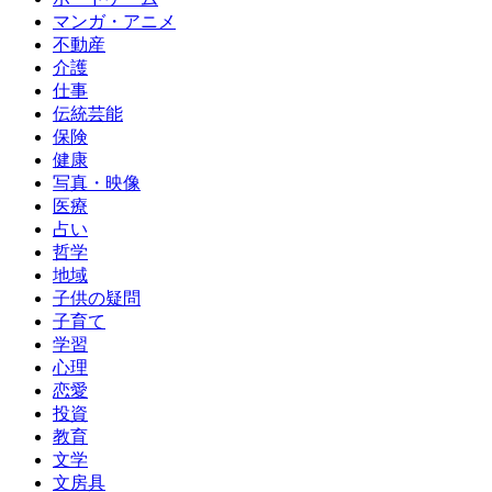
マンガ・アニメ
不動産
介護
仕事
伝統芸能
保険
健康
写真・映像
医療
占い
哲学
地域
子供の疑問
子育て
学習
心理
恋愛
投資
教育
文学
文房具