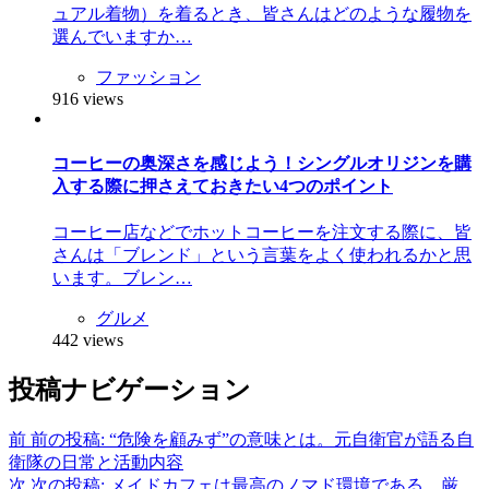
ュアル着物）を着るとき、皆さんはどのような履物を
選んでいますか…
ファッション
916 views
コーヒーの奥深さを感じよう！シングルオリジンを購
入する際に押さえておきたい4つのポイント
コーヒー店などでホットコーヒーを注文する際に、皆
さんは「ブレンド」という言葉をよく使われるかと思
います。ブレン…
グルメ
442 views
投稿ナビゲーション
前
前の投稿:
“危険を顧みず”の意味とは。元自衛官が語る自
衛隊の日常と活動内容
次
次の投稿:
メイドカフェは最高のノマド環境である。厳