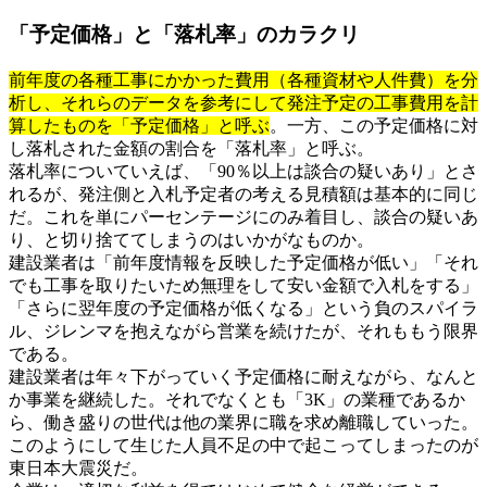
「予定価格」と「落札率」のカラクリ
前年度の各種工事にかかった費用（各種資材や人件費）を分
析し、それらのデータを参考にして発注予定の工事費用を計
算したものを「予定価格」と呼ぶ
。一方、この予定価格に対
し落札された金額の割合を「落札率」と呼ぶ。
落札率についていえば、「90％以上は談合の疑いあり」とさ
れるが、発注側と入札予定者の考える見積額は基本的に同じ
だ。これを単にパーセンテージにのみ着目し、談合の疑いあ
り、と切り捨ててしまうのはいかがなものか。
建設業者は「前年度情報を反映した予定価格が低い」「それ
でも工事を取りたいため無理をして安い金額で入札をする」
「さらに翌年度の予定価格が低くなる」という負のスパイラ
ル、ジレンマを抱えながら営業を続けたが、それももう限界
である。
建設業者は年々下がっていく予定価格に耐えながら、なんと
か事業を継続した。それでなくとも「3K」の業種であるか
ら、働き盛りの世代は他の業界に職を求め離職していった。
このようにして生じた人員不足の中で起こってしまったのが
東日本大震災だ。