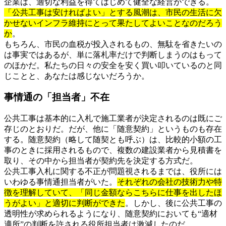
企業は、適切な利益を得てはじめて健全な経営ができる。
「公共工事は安ければよい」とする風潮は、市民の生活に欠
かせないインフラ維持にとって果たしてよいことなのだろう
か
。
もちろん、市民の血税が投入されるもの、無駄を省きたいの
は事実ではあるが、単に落札率だけで判断しまうのはもって
のほかだ。私たちの日々の安全を安く買い叩いているのと同
じことと、あなたは感じないだろうか。
事情通の「担当者」不在
公共工事は基本的に入札で施工業者が決定されるのは既にご
存じのとおりだ。だが、他に「随意契約」というものも存在
する。随意契約（略して随契とも呼ぶ）は、比較的小額の工
事のときに採用されるもので、複数の建設業者から見積書を
取り、その中から担当者が契約先を決定する方式だ。
公共工事入札に関する不正が問題視されるまでは、役所には
いわゆる事情通担当者がいた。
それぞれの会社の技術力や特
徴を理解していて、「同じ金額ならこちらに仕事を出したほ
うがよい」と適切に判断ができた
。しかし、後に公共工事の
透明性が求められるようになり、随意契約においても“適材
適所”の判断を許される役所担当者は激減したのだ。