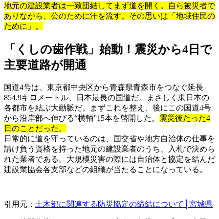
地元の建設業者は一致団結してまず道を開く。自ら被災者で
ありながら、公のために汗を流す。その思いは「地域住民の
ために」。
「くしの歯作戦」始動！震災から4日で
主要道路が開通
国道4号は、東京都中央区から青森県青森市をつなぐ延長
854.9キロメートル、日本最長の国道だ。まさしく東日本の
各都市を結ぶ大動脈だ。まずこれを整え、後にこの国道4号
から沿岸部へ伸びる“横軸”15本を啓開した。
震災後たった4
日のことだった。
日常的に道を守っているのは、国交省や地方自治体の仕事を
請け負う資格を持った地元の建設業者のうち、入札で決めら
れた業者である。大規模災害の際には自治体と協定を結んだ
建設業協会各支部などの組織が当たることになっている。
引用元：
土木部に関連する防災協定の締結について│宮城県