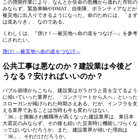
この啓開作業により、なんとか生命の危機から逃れた市民の
みならず、緊急車輌やDMAT、自衛隊、ボランティアなどが
被災地に出入りできるようになった。命のためには、「まず
は道ありき」、なのである。
くわしくは、『啓け！―被災地へ命の道をつなげ―』を参考
にされたい。
啓け! ―被災地へ命の道をつなげ―
公共工事は悪なのか？建設業は今後ど
うなる？安ければいいのか？
バブル崩壊からこちら、建設業はガラガラと音を立てるよう
に傾いていった業界だ。「コンクリートから人へ」といった
スローガンが掲げられた時期さえある。だが、インフラを支
える業界であることは当時も今も変わりはない。
「3K」と揶揄され離職率が高くなった建設業界は、東日本
大震災のみならず、その後も続いた災害時に機能しづらくな
ってはいないだろうか。また、建設業界が傾いた理由は
「3K」、それだけだろうか。