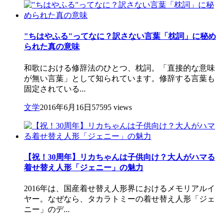
"ちはやふる"ってなに？訳さない言葉「枕詞」に秘め
られた真の意味
和歌における修辞法のひとつ、枕詞。「直接的な意味
が無い言葉」として知られています。修辞する言葉も
固定されている...
文学
2016年6月16日
57595 views
【祝！30周年】リカちゃんは子供向け？大人がハマる
着せ替え人形「ジェニー」の魅力
2016年は、国産着せ替え人形界におけるメモリアルイ
ヤー。なぜなら、タカラトミーの着せ替え人形「ジェ
ニー」のデ...