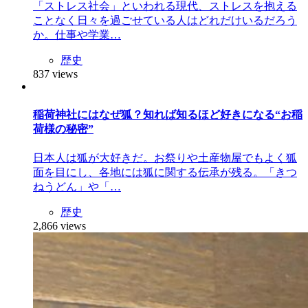
「ストレス社会」といわれる現代、ストレスを抱える
ことなく日々を過ごせている人はどれだけいるだろう
か。仕事や学業…
歴史
837 views
稲荷神社にはなぜ狐？知れば知るほど好きになる“お稲
荷様の秘密”
日本人は狐が大好きだ。お祭りや土産物屋でもよく狐
面を目にし、各地には狐に関する伝承が残る。「きつ
ねうどん」や「…
歴史
2,866 views