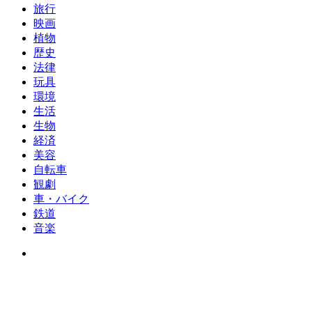
旅行
映画
植物
歴史
法律
玩具
環境
生活
生物
経済
美容
自転車
観劇
車・バイク
鉄道
音楽