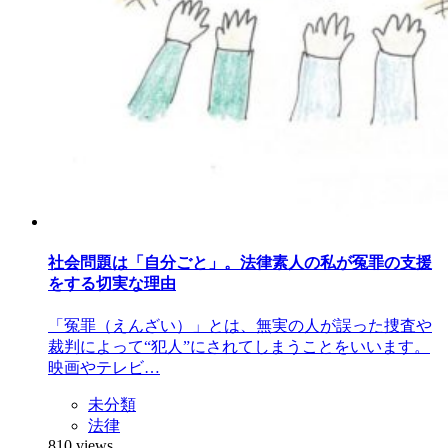
社会問題は「自分ごと」。法律素人の私が冤罪の支援
をする切実な理由
「冤罪（えんざい）」とは、無実の人が誤った捜査や
裁判によって“犯人”にされてしまうことをいいます。
映画やテレビ…
未分類
法律
810 views