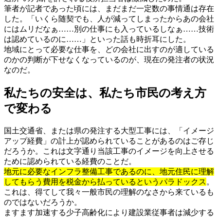
筆者が記者であった頃には、まだまだ一定数の事情通は存在
した。「いくら随契でも、人が減ってしまったからあの会社
にはムリだなぁ……別の仕事にも入っているしなぁ……技術
は認めているのに……」といった話も時折耳にした。
地域にとって必要な仕事を、どの会社に出すのが適している
のかの判断が下せなくなっているのが、現在の発注者の状況
なのだ。
私たちの安全は、私たち市民の考え方
で変わる
国土交通省、または県の発注する大型工事には、「イメージ
アップ経費」の計上が認められていることがあるのはご存じ
だろうか。これは文字通り当該工事のイメージを向上させる
ために認められている経費のことだ。
地元に必要なインフラ整備工事であるのに、地元住民に理解
してもらう費用を税金から払っているというパラドックス
。
これは、得てして我々一般市民の理解のなさから来ているも
のではないだろうか。
ますます加速する少子高齢化により建設業従事者は減少する