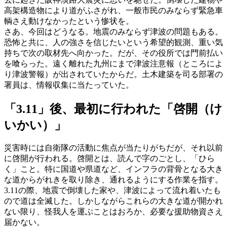
高架構造物により道がふさがれ、一般市民のみならず緊急車
輌さえ動けなかったという惨状を。
さあ、今回はどうなる。地震のみならず津波の問題もある。
恐怖と共に、人の強さを信じたいという希望的観測、重い気
持ちで次の取材先へ向かった。だが、その役所では門前払い
を喰らった。遠く離れた九州にまで津波注意報（ところによ
り津波警報）が出されていたからだ。土木建築を司る部署の
署員は、情報収集に当たっていた。
「3.11」後、最初に行われた「啓開（け
いかい）」
災害時には自衛隊の活動に焦点が当たりがちだが、それ以前
に啓開が行われる。啓開とは、読んで字のごとし、「ひら
く」こと。特に国道や県道など、インフラの背骨となる大き
な道からがれきを取り除き、通れるようにする作業を指す。
3.11の際、地震で倒壊した家や、津波によって流れ着いたも
ので道は全滅した。しかしながらこれらの大きな道が開かれ
ない限り、怪我人を運ぶことはおろか、必要な援助物資さえ
届かない。