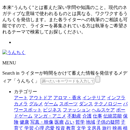
本来"うんちく"とは蓄えた深い学問や知識のこと。現代のネ
ガティブな意味で使われるものとは異なる、ワクワクするう
んちくを発信します。また各ライターへの執筆のご相談も可
能ですので、ライターを募集されている方は執筆をご希望さ
れるテーマで検索してお探しください。
MENU
Search in ライターが時間をかけて蓄えた情報を発信するメデ
ィア「うんちく」
カテゴリー
アート
アウトドア
アロマ・香水
インテリア
インフラ
カメラ
グルメ
ゲーム
スポーツ
ダンス
テクノロジー
パ
ワースポット
ビジネス
ファッション
ヘルスケア
ボー
ドゲーム
マンガ・アニメ
不動産
介護
仕事
伝統芸能
保
険
健康
写真・映像
医療
占い
哲学
地域
子供の疑問
子
育て
学習
心理
恋愛
投資
教育
文学
文房具
旅行
映画
植