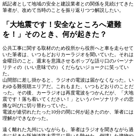
紙記者として地域の安全と建設業者との関係を見続けてきた
筆者が、改めて当時のことを振り返りつつ解説したい。
「大地震です！安全なところへ避難
を！」そのとき、何が起きた？
公共工事に関する取材のため役所から役所へと車を走らせて
いた筆者は、いつもどおりカーラジオを聞いていた。それは
金曜日のこと。週末を意識させるポップな語り口のパーソナ
リティの（いい意味での）くだらないジョークに笑ってい
た。
山間部に差し掛かると、ラジオの電波は届かなくなった。い
わゆる難視聴エリアだ。これもまた、いつもどおりのことだ
った。その後、カーラジオは再度電波をつかんだが、「大地
震です！落ち着いてください！」というパーソナリティの悲
痛な叫びに切り替わっていた。
電波が途切れたたった10分の間に何が起きたのか、筆者には
理解ができなかった。
遠く離れた九州にいながらも、筆者はラジオを聞きながら過
去に起きた阪神淡路大震災に思いを馳せた。倒壊した建物や