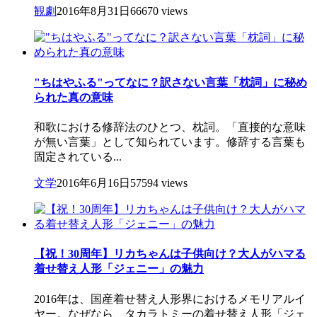
観劇
2016年8月31日
66670 views
"ちはやふる"ってなに？訳さない言葉「枕詞」に秘め
られた真の意味
和歌における修辞法のひとつ、枕詞。「直接的な意味
が無い言葉」として知られています。修辞する言葉も
固定されている...
文学
2016年6月16日
57594 views
【祝！30周年】リカちゃんは子供向け？大人がハマる
着せ替え人形「ジェニー」の魅力
2016年は、国産着せ替え人形界におけるメモリアルイ
ヤー。なぜなら、タカラトミーの着せ替え人形「ジェ