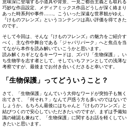
意味深に登場する小道具や背景、一見ご都合主義とも取れる
巧妙な作品設定、メディアミックス作品どうしが深く絡まり
あった時系列や事件……。こういった深遠な世界観がゆえ、
『けものフレンズ』というコンテンツは高い評価を得てきた
のです。
そして今回は、そんな『けものフレンズ』の魅力をご紹介す
べく、主な作中舞台である「ジャパリパーク」へと焦点を当
てながら本作を読み解いていこうかと思います。
読み解くカギとなるキーワードは、ズバリ「生物保護」。い
ち生物学を志す者として、そしていちファンとしての浅薄な
考察ですが、最後までお付き合いくださると幸いです。
「生物保護」ってどういうこと？
さて、「生物保護」なんていう大仰なワードが突拍子も無く
出てきて、「何それ？」なんて戸惑う方も多いのではないで
しょうか。もちろん最後にはちゃんと『けものフレンズ』と
結びつくので安心していただきたいのですが、まずは予備知
識の確認も兼ねて、「生物保護」に関するお話を軽くしてい
きたいと思います。