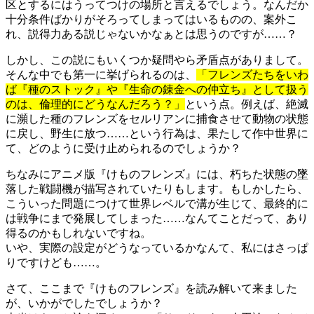
区とするにはうってつけの場所と言えるでしょう。なんだか
十分条件ばかりがそろってしまってはいるものの、案外こ
れ、説得力ある説じゃないかなぁとは思うのですが……？
しかし、この説にもいくつか疑問やら矛盾点がありまして。
そんな中でも第一に挙げられるのは、
「フレンズたちをいわ
ば『種のストック』や『生命の錬金への仲立ち』として扱う
のは、倫理的にどうなんだろう？」
という点。例えば、絶滅
に瀕した種のフレンズをセルリアンに捕食させて動物の状態
に戻し、野生に放つ……という行為は、果たして作中世界に
て、どのように受け止められるのでしょうか？
ちなみにアニメ版『けものフレンズ』には、朽ちた状態の墜
落した戦闘機が描写されていたりもします。もしかしたら、
こういった問題につけて世界レベルで溝が生じて、最終的に
は戦争にまで発展してしまった……なんてことだって、あり
得るのかもしれないですね。
いや、実際の設定がどうなっているかなんて、私にはさっぱ
りですけども……。
さて、ここまで『けものフレンズ』を読み解いて来ました
が、いかがでしたでしょうか？