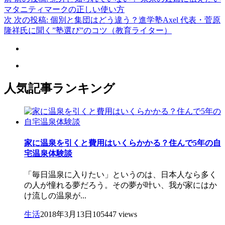
マタニティマークの正しい使い方
次
次の投稿:
個別と集団はどう違う？進学塾Axel 代表・菅原
隆祥氏に聞く”塾選び”のコツ（教育ライター）
人気記事ランキング
家に温泉を引くと費用はいくらかかる？住んで5年の自
宅温泉体験談
「毎日温泉に入りたい」というのは、日本人なら多く
の人が憧れる夢だろう。その夢が叶い、我が家にはか
け流しの温泉が...
生活
2018年3月13日
105447 views