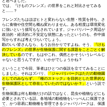
ど述べました。
では、『けものフレンズ』の世界をこれと対比させてみる
と……？
フレンズたちはほぼヒトと変わらない生態・性質を持ち、さ
らに食物や住空間も概ね変わりません。ある程度は環境変化
に強いという描写もなされています。ジャパリパーク周辺が
政治的・経済的に不安定な状態にあったというのも、作中描
写からすれば考えづらいでしょう。
勘のいい皆さんなら、もうお分かりですよね。そう、
『けも
のフレンズ』の世界が生物保護に関する課題をことごとく解
決している
のです。もはやこれ、偶然とかそういうレベルじ
ゃないと思うんですが、いかがでしょうかね？
ということで今回、筆者はひとつの仮説を立ててみることに
しました。それはズバリ、
「ジャパリパークはただの動物園
としてのみならず、『種のストック』を目的とした世界的な
生物保護区として存在していたのではないか？」
という説で
す。
生物保護は何も動物だけの話ではなく、昆虫や植物などにも
必要とされている話。各地域の動植物をいっぺんに保護でき
て、かつ容易に動物種を管理できるジャパリパークは、保護