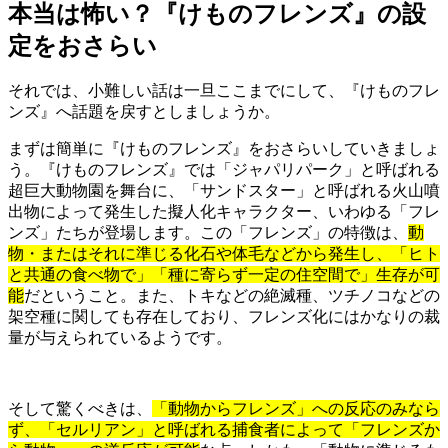
本当は怖い？『けものフレンズ』の設
定をおさらい
それでは、小難しい話は一旦ここまでにして、『けものフレ
ンズ』へ話題を戻すとしましょうか。
まずは簡単に『けものフレンズ』をおさらいしていきましょ
う。『けものフレンズ』では「ジャパリパーク」と呼ばれる
超巨大動物園を舞台に、「サンドスター」と呼ばれる火山噴
出物によって発生した擬人化キャラクター、いわゆる「フレ
ンズ」たちが登場します。この「フレンズ」の特徴は、
動
物・またはそれに準じる化石や体毛などから発生し、「ヒト
と共通の食べ物で」「種に寄らず一定の住空間で」生存が可
能
だということ。また、トキなどの絶滅種、ツチノコなどの
架空種に関しても存在しており、フレンズ化にはかなりの裁
量が与えられているようです。
そして驚くべきは、
「動物からフレンズ」への反応のみなら
ず、「セルリアン」と呼ばれる捕食者によって「フレンズか