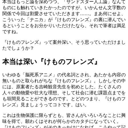
本当はもっと論を深めつつ、「サンドスター人工論」なんて
ものにも触れていきたかったのですが、いかんせん文字数の
関係で今回は割愛させていただきます……。まあ何にせよ、
こういった「ナニカ」が『けものフレンズ』の裏に潜んでい
るということをお分かりいただけたなら、それで筆者は満足
ですね。
『けものフレンズ』って案外深い、そう思っていただけまし
たでしょうか？
本当は深い『けものフレンズ』
いわゆる「脳死系アニメ」の代名詞とされ、あたかも内容の
無いものと取られがちな『けものフレンズ』。しかしその中
には、原案者たる吉崎観音先生を初めとした、たくさんの
人々の動物愛や壮大な理想、そして社会に潜む課題点までを
も垣間見ることができるのです。とどのつまり、『けものフ
レンズ』見ましょうってコトです、はい。
これは生物保護に限らずとも、皆さんがいろいろなことに興
味を得て、願わくはそれが何らかのカタチになっていく。
『けものフレンズ』がそのきっかけになれば、こうやって記