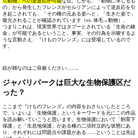
ら動物」への逆反応が可能
な点。しかも、「動物に準じるも
の」から発生したフレンズがセルリアンによって逆反応を引
き起こされても、「その種の元ある姿へと」「生きた姿で」
復元されることが確認されています（ex. 体毛→動物）。
つまりこれは、現実世界ではタブーとされている「生命の錬
金」が可能であるということ。事実、その行為を示唆するよ
うな言動さえ、『けものフレンズ』には登場しているので
す。
絵が雑なのはご容赦ください……。
ジャパリパークは巨大な生物保護区だ
った？
ここまで『けものフレンズ』の内容をおさらいしたところ
で、いよいよ「生物保護」というキーワードを元にこの作品
を読み解いていこうと思います。生物保護において「飼育下
保護」と「生息地保護」がある種の二項対立的な状態にあ
り、それぞれには問題点や課題がある……ということは先ほ