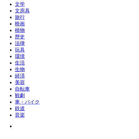
文学
文房具
旅行
映画
植物
歴史
法律
玩具
環境
生活
生物
経済
美容
自転車
観劇
車・バイク
鉄道
音楽