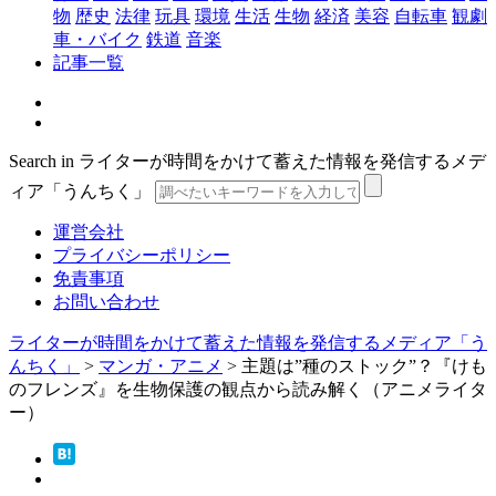
物
歴史
法律
玩具
環境
生活
生物
経済
美容
自転車
観劇
車・バイク
鉄道
音楽
記事一覧
Search in ライターが時間をかけて蓄えた情報を発信するメデ
ィア「うんちく」
運営会社
プライバシーポリシー
免責事項
お問い合わせ
ライターが時間をかけて蓄えた情報を発信するメディア「う
んちく」
>
マンガ・アニメ
>
主題は”種のストック”？『けも
のフレンズ』を生物保護の観点から読み解く（アニメライタ
ー）