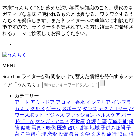
本来"うんちく"とは蓄えた深い学問や知識のこと。現代のネ
ガティブな意味で使われるものとは異なる、ワクワクするう
んちくを発信します。また各ライターへの執筆のご相談も可
能ですので、ライターを募集されている方は執筆をご希望さ
れるテーマで検索してお探しください。
MENU
Search in ライターが時間をかけて蓄えた情報を発信するメデ
ィア「うんちく」
カテゴリー
アート
アウトドア
アロマ・香水
インテリア
インフラ
カメラ
グルメ
ゲーム
スポーツ
ダンス
テクノロジー
パ
ワースポット
ビジネス
ファッション
ヘルスケア
ボー
ドゲーム
マンガ・アニメ
不動産
介護
仕事
伝統芸能
保
険
健康
写真・映像
医療
占い
哲学
地域
子供の疑問
子
育て
学習
心理
恋愛
投資
教育
文学
文房具
旅行
映画
植