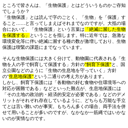
ところで皆さんは、「生物保護」とはどういうものかご存知
でしょうか？
「生物保護」とは読んで字のごとく、「生物」を「保護」す
ること……と言ってしまえばそれまでなのですが。大抵の場
合において、「生物保護」という言葉は
「絶滅に瀕した生物
を保護する」
ということを指します。特に近年では、急激な
環境変化等に伴い絶滅に瀕する種の数が激増しており、生物
保護は喫緊の課題にまでなっています。
そんな生物保護には大きく分けて、動物園に代表される「生
物を人の手で飼育して保護する」方針の
”飼育下保護”
と、国
立公園などのように「生物の生息地を守っていく」方針
の”
生息地保護”
という二通りの考え方があります。
しかし、飼育下保護には「各動物の好む食物や住環境等への
対応が困難である」などといった難点が、生息地保護には
「その土地の政治的・経済的安定が必要である」などのデメ
リットがそれぞれ存在しているように、どちらも万能な手立
てとは言い難いのが事実。もちろん多くの場合、両手法を併
せて用いることが多いのですが、なかなか一筋縄ではいかな
いのが実情なのです。