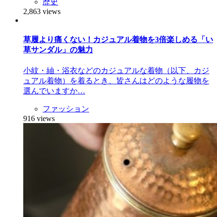
歴史
2,863 views
草履より痛くない！カジュアル着物を3倍楽しめる「い
草サンダル」の魅力
小紋・紬・浴衣などのカジュアルな着物（以下、カジ
ュアル着物）を着るとき、皆さんはどのような履物を
選んでいますか…
ファッション
916 views