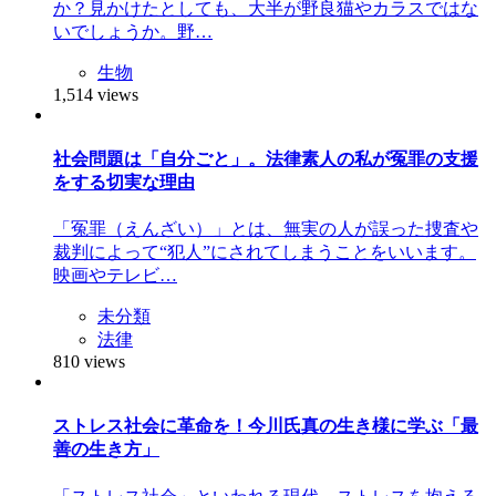
か？見かけたとしても、大半が野良猫やカラスではな
いでしょうか。野…
生物
1,514 views
社会問題は「自分ごと」。法律素人の私が冤罪の支援
をする切実な理由
「冤罪（えんざい）」とは、無実の人が誤った捜査や
裁判によって“犯人”にされてしまうことをいいます。
映画やテレビ…
未分類
法律
810 views
ストレス社会に革命を！今川氏真の生き様に学ぶ「最
善の生き方」