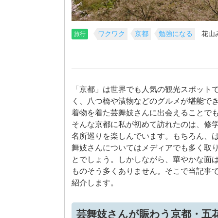
ワクワク
京都
勉強になる
花山
旅行
「京都」は世界でも人気の観光スポット
く、八つ橋や漬物などのグルメが堪能で
着物を着た芸舞妓さんに出会えることで
そんな京都に私が初めて訪れたのは、修
名所巡りを楽しんでいます。もちろん、
舞妓さんについてはメディアでも多く取
とでしょう。しかしながら、華やかな面
ものそう多くありません。そこで当記事
紹介します。
芸舞妓さんが賑わう京都・五