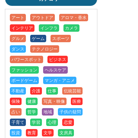
アート
アウトドア
アロマ・香水
インテリア
インフラ
カメラ
グルメ
ゲーム
スポーツ
ダンス
テクノロジー
パワースポット
ビジネス
ファッション
ヘルスケア
ボードゲーム
マンガ・アニメ
不動産
介護
仕事
伝統芸能
保険
健康
写真・映像
医療
占い
哲学
地域
子供の疑問
子育て
学習
心理
恋愛
投資
教育
文学
文房具