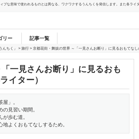
ティブな意味で使われるものとは異なる、ワクワクするうんちくを発信します。また各ライ
ゴリー
記事一覧
うんちく」
>
旅行
>
京都花街・舞妓の世界 ～「一見さんお断り」に見るおもてなし
～「一見さんお断り」に見るおも
都ライター）
茶屋」。
めの見習い期間。
んが歩む道。
心地よくおもてなしするため。