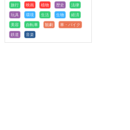
旅行
映画
植物
歴史
法律
玩具
環境
生活
生物
経済
美容
自転車
観劇
車・バイク
鉄道
音楽