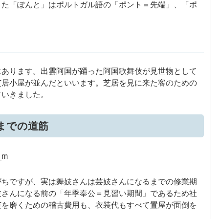
また「ぽんと」はポルトガル語の「ポント＝先端」、「ポ
。
にあります。出雲阿国が踊った阿国歌舞伎が見世物として
芝居小屋が並んだといいます。芝居を見に来た客のための
ていきました。
までの道筋
がちですが、実は舞妓さんは芸妓さんになるまでの修業期
妓さんになる前の「年季奉公＝見習い期間」であるため社
芸を磨くための稽古費用も、衣装代もすべて置屋が面倒を