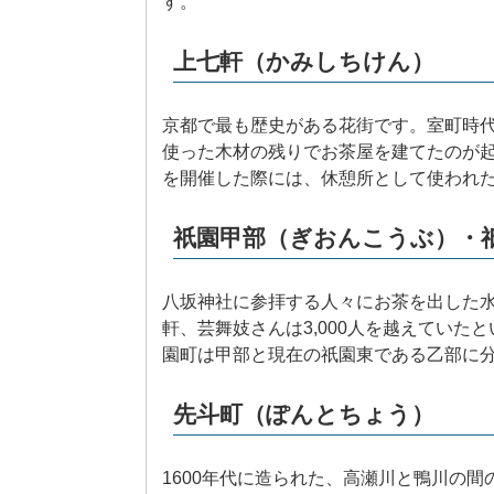
す。
上七軒（かみしちけん）
京都で最も歴史がある花街です。室町時
使った木材の残りでお茶屋を建てたのが起
を開催した際には、休憩所として使われ
祇園甲部（ぎおんこうぶ）・
八坂神社に参拝する人々にお茶を出した水茶
軒、芸舞妓さんは3,000人を越えていた
園町は甲部と現在の祇園東である乙部に
先斗町（ぽんとちょう）
1600年代に造られた、高瀬川と鴨川の