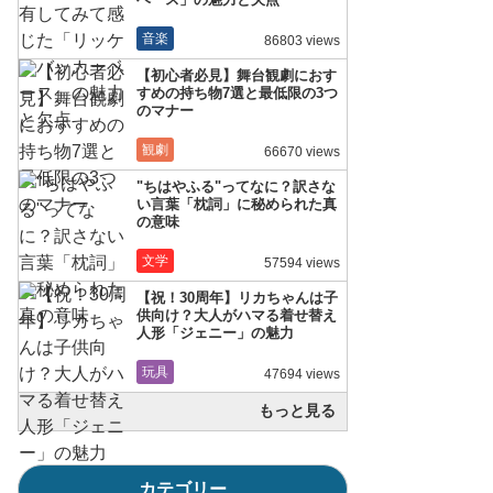
音楽
86803 views
【初心者必見】舞台観劇におす
すめの持ち物7選と最低限の3つ
のマナー
観劇
66670 views
"ちはやふる"ってなに？訳さな
い言葉「枕詞」に秘められた真
の意味
文学
57594 views
【祝！30周年】リカちゃんは子
供向け？大人がハマる着せ替え
人形「ジェニー」の魅力
玩具
47694 views
もっと見る
カテゴリー