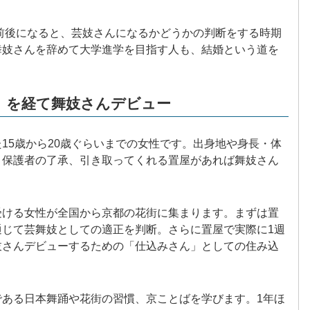
歳前後になると、芸妓さんになるかどうかの判断をする時期
舞妓さんを辞めて大学進学を目指す人も、結婚という道を
」を経て舞妓さんデビュー
15歳から20歳ぐらいまでの女性です。出身地や身長・体
と保護者の了承、引き取ってくれる置屋があれば舞妓さん
受ける女性が全国から京都の花街に集まります。まずは置
通じて芸舞妓としての適正を判断。さらに置屋で実際に1週
妓さんデビューするための「仕込みさん」としての住み込
である日本舞踊や花街の習慣、京ことばを学びます。1年ほ