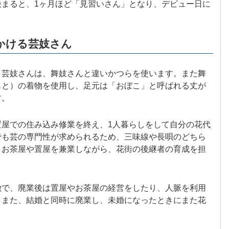
決まると、1ヶ月ほど「見習いさん」となり、デビュー日に
かける芸妓さん
。芸妓さんは、舞妓さんと違いかつらを使います。また舞
もと）の着物を使用し、足元は「おぼこ」と呼ばれる丈が
す。
置屋での住み込み修業を終え、1人暮らしをして自分の花代
でも芸の専門性が求められるため、三味線や長唄のどちら
。お茶屋や置屋を兼業しながら、花街の後継者の育成を担
徴で、廃業後は置屋やお茶屋の経営をしたり、人脈を利用
。また、結婚と同時に廃業し、未婚になったときにまた花