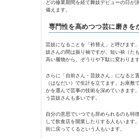
どの修業期間を経て舞妓デビューの日が
備えます。
専門性を高めつつ芸に磨きを
芸妓になることを「衿替え」と呼びます
妓さんの間は振り袖ですが、短い袂（た
高い履物から、ぞうりや下駄に変わりま
さらに「自前さん・芸妓さん」になると
（はなだい）で生計を立てます。お座敷
かを選んで芸事の技術を深めていきます
う芸妓さんも多いです。
自分の意思でいつでも辞められるのも特
して飲食店を開業したりする人もいます
街に戻ってくるという人もいます。