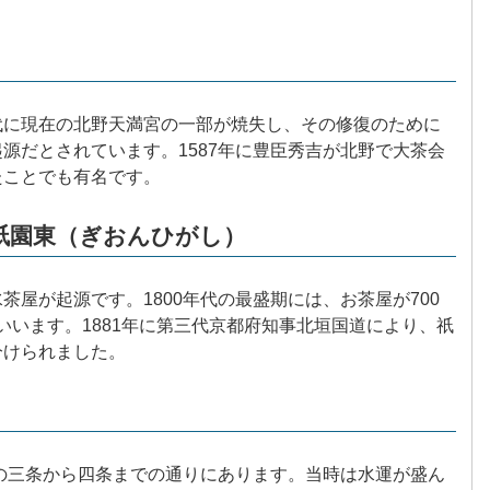
代に現在の北野天満宮の一部が焼失し、その修復のために
源だとされています。1587年に豊臣秀吉が北野で大茶会
たことでも有名です。
祇園東（ぎおんひがし）
屋が起源です。1800年代の最盛期には、お茶屋が700
といいます。1881年に第三代京都府知事北垣国道により、祇
分けられました。
間の三条から四条までの通りにあります。当時は水運が盛ん