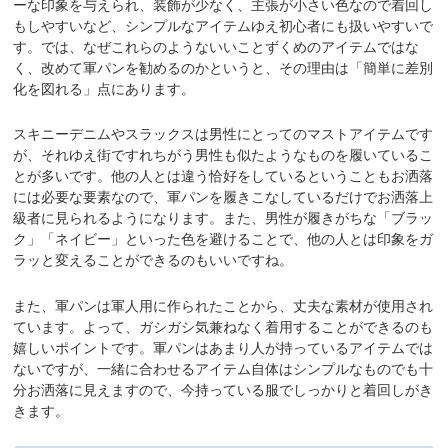
ーな印象を与えられ、装飾が少なく、主張が小さい色なので着回し
もしやすいなど、シンプルなアイテムゆえ初心者にも扱いやすいで
す。では、なぜこれらのようないいことずくめのアイテムではな
く、改めて軍パンを勧めるのかというと、その理由は「簡単に差別
化を図れる」点にあります。
スキニーデニムやスラックスは男性にとってのマストアイテムです
が、それゆえ街ですれちがう男性も似たようなものを履いているこ
とが多いです。他の人とは違う恰好をしているということもお洒落
には必要な要素なので、軍パンを履きこなしているだけでお洒落上
級者に見られるようになります。また、男性が履きがちな「ブラッ
ク」「ネイビー」といった色を避けることで、他の人とは印象をガ
ラッと変えることができるのもいいですね。
また、軍パンは軍人用に作られたことから、丈夫な素材が使用され
ています。よって、ガシガシ気兼ねなく着用することができるのも
嬉しいポイントです。軍パンはあまり人が持っているアイテムでは
ないですが、一緒に合わせるアイテム自体はシンプルなものでも十
分お洒落に見えますので、今持っている服でしっかりと着回しがき
きます。