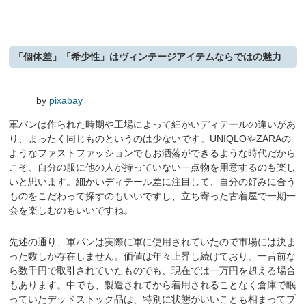
「個体差」「希少性」はヴィンテージアイテムならではの魅力
by
pixabay
軍パンは作られた時期や工場によって細かいディテールの違いがあ
り、まったく同じものというのは少ないです。UNIQLOやZARAの
ようなファストファッションでもお洒落ができるような時代だから
こそ、自分の服に他の人が持っていない一点物を用意するのも楽し
いと思います。細かいディテール差に注目して、自分の好みに合う
ものをこだわって探すのもいいですし、立ち寄った古着屋で一期一
会を楽しむのもいいですね。
先述の通り、軍パンは実際に軍に使用されていたので市場には決ま
った数しか存在しません。価値は年々上昇し続けており、一昔前な
ら数千円で取引されていたものでも、現在では一万円を超える場合
もあります。中でも、製造されてから着用されることなく倉庫で眠
っていたデッドストック品は、特別に状態がいいことも相まってプ