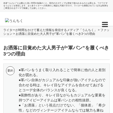
本来"うんちく"とは蓄えた深い学問や知識のこと。現代のネガティブな意味で使われるものとは異なる、ワクワクす
るうんちくを発信します。また各ライターへの執筆のご相談も可能ですので、ライターを募集されている方は執筆を
ご希望されるテーマで検索してお探しください。
ライターが時間をかけて蓄えた情報を発信するメディア「うんちく」
>
ファッ
ション
>
お洒落に目覚めた大人男子が“軍パン”を履くべき3つの理由
お洒落に目覚めた大人男子が“軍パン”を履くべき
3つの理由
●軍パンをうまく取り入れることで簡単に他の人と差別
化が図れる。
●軍パン自体がカジュアルな印象が強いアイテムなので
合わせる時は、キレイ目なアイテムを合わせてあげる
とコーデ全体のバランスが良くなる。
●装飾性があり、キレイ目ながらもカジュアルな要素を
持つアイビーアイテムは軍パンとの相性抜群。
●「お洒落」という視点だけでない、「個体差」「希少
性」などのヴィンテージアイテムならでは魅力も兼ね