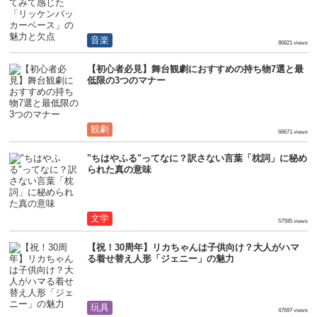
音楽
86821 views
【初心者必見】舞台観劇におすすめの持ち物7選と最
低限の3つのマナー
観劇
66671 views
"ちはやふる"ってなに？訳さない言葉「枕詞」に秘め
られた真の意味
文学
57595 views
【祝！30周年】リカちゃんは子供向け？大人がハマ
る着せ替え人形「ジェニー」の魅力
玩具
47697 views