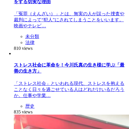
をする切実な理由
「冤罪（えんざい）」とは、無実の人が誤った捜査や
裁判によって“犯人”にされてしまうことをいいます。
映画やテレビ…
未分類
法律
810 views
ストレス社会に革命を！今川氏真の生き様に学ぶ「最
善の生き方」
「ストレス社会」といわれる現代、ストレスを抱える
ことなく日々を過ごせている人はどれだけいるだろう
か。仕事や学業…
歴史
835 views