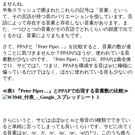
ませんね。
半角スラッシュで囲まれたこれらの記号は「音素」といっ
て、その言語が持つ音のバリエーションを指しています。言
語によって存在する音素と存在しない音素があります。ま
た、一つひとつの音素がその言語でどれくらいの頻度で出て
くるかは、音素によりまちまちです。
さて、PPAPと『Peter Piper…』を比較すると、音素の数が違
うことに気づきませんか？PPAPのほうが、使われている音
素数が少ないのです。『Peter Piper』では16、PPAPは曲全体
で11、サビでは7。つまり、PPAPを構成する音は/p/に極端に
偏っているだけではなく、ほかに使われている音も少ないの
です。
≪表3 『Peter Piper…』とPPAPで出現する音素数の比較≫
さらにいうと、サビはほぼ/p/と/n/と母音の3種類でできてい
ると単純に言ってしまっても良いくらいです。サビに出てく
る音素は/p/、/n/、/l/、/e/、/aɪ/、/æ/、/ə/の7つ。このうち後ろ