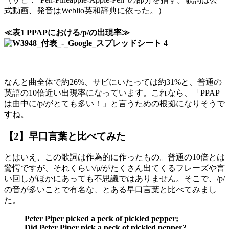
式動画、発音はWeblio英和辞典に依った。）
≪表1 PPAPにおける/p/の出現率≫
なんと曲全体で約26%、サビにいたっては約31%と、普通の
英語の10倍近い出現率になっています。これなら、「PPAP
は曲中に/p/がとても多い！」と言うための根拠になりそうで
すね。
【2】早口言葉と比べてみた
とはいえ、この歌詞は作為的に作ったもの。普通の10倍とは
驚愕ですが、それくらい/p/がたくさん出てくるフレーズや言
い回しがほかにあっても不思議ではありません。そこで、/p/
の音が多いことで有名な、とある早口言葉と比べてみまし
た。
Peter Piper picked a peck of pickled pepper;
Did Peter Piper pick a peck of pickled pepper?