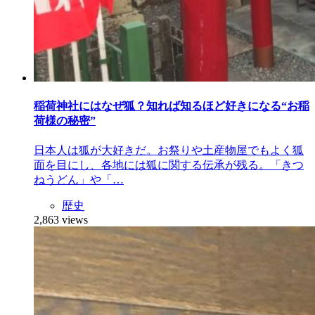
稲荷神社にはなぜ狐？知れば知るほど好きになる“お稲
荷様の秘密”
日本人は狐が大好きだ。お祭りや土産物屋でもよく狐
面を目にし、各地には狐に関する伝承が残る。「きつ
ねうどん」や「…
歴史
2,863 views