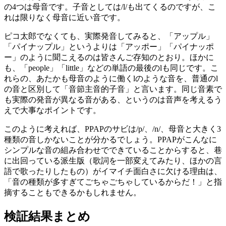
の4つは母音です。子音としては/l/も出てくるのですが、こ
れは限りなく母音に近い音です。
ピコ太郎でなくても、実際発音してみると、「アップル」
「パイナップル」というよりは「アッポー」「パイナッポ
ー」のように聞こえるのは皆さんご存知のとおり。ほかに
も、「people」「little」などの単語の最後のlも同じです。こ
れらの、あたかも母音のように働くlのような音を、普通のl
の音と区別して「音節主音的子音」と言います。同じ音素で
も実際の発音が異なる音がある、というのは音声を考えるう
えで大事なポイントです。
このように考えれば、PPAPのサビは/p/、/n/、母音と大きく3
種類の音しかないことが分かるでしょう。PPAPがこんなに
シンプルな音の組み合わせでできていることからすると、巷
に出回っている派生版（歌詞を一部変えてみたり、ほかの言
語で歌ったりしたもの）がイマイチ面白さに欠ける理由は、
「音の種類が多すぎてごちゃごちゃしているからだ！」と指
摘することもできるかもしれません。
検証結果まとめ