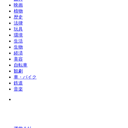
映画
植物
歴史
法律
玩具
環境
生活
生物
経済
美容
自転車
観劇
車・バイク
鉄道
音楽