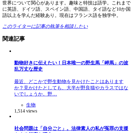
世界について関心があります。趣味と特技は語学。これまで
に英語、ドイツ語、スペイン語、中国語、タイ語など10か国
語以上を学んだ経験あり。現在はフランス語を独学中。
このライターに記事の執筆を相談したい
関連記事
動物好きに伝えたい！日本唯一の野生馬「岬馬」の波
乱万丈な歴史
最近、どこかで野生動物を見かけたことはあります
か？見かけたとしても、大半が野良猫やカラスではな
いでしょうか。野…
生物
1,514 views
社会問題は「自分ごと」。法律素人の私が冤罪の支援