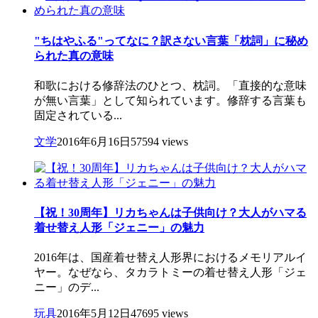
"ちはやふる"ってなに？訳さない言葉「枕詞」に秘め
られた真の意味
和歌における修辞法のひとつ、枕詞。「直接的な意味
が無い言葉」として知られています。修辞する言葉も
固定されている...
文学
2016年6月16日
57594 views
【祝！30周年】リカちゃんは子供向け？大人がハマる
着せ替え人形「ジェニー」の魅力
2016年は、国産着せ替え人形界におけるメモリアルイ
ヤー。なぜなら、タカラトミーの着せ替え人形「ジェ
ニー」のデ...
玩具
2016年5月12日
47695 views