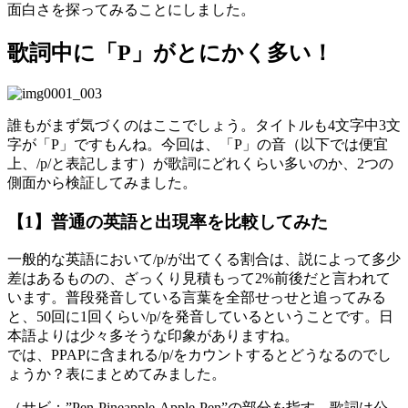
面白さを探ってみることにしました。
歌詞中に「P」がとにかく多い！
誰もがまず気づくのはここでしょう。タイトルも4文字中3文
字が「P」ですもんね。今回は、「P」の音（以下では便宜
上、/p/と表記します）が歌詞にどれくらい多いのか、2つの
側面から検証してみました。
【1】普通の英語と出現率を比較してみた
一般的な英語において/p/が出てくる割合は、説によって多少
差はあるものの、ざっくり見積もって2%前後だと言われて
います。普段発音している言葉を全部せっせと追ってみる
と、50回に1回くらい/p/を発音しているということです。日
本語よりは少々多そうな印象がありますね。
では、PPAPに含まれる/p/をカウントするとどうなるのでし
ょうか？表にまとめてみました。
（サビ：”Pen-Pineapple-Apple-Pen”の部分を指す。歌詞は公