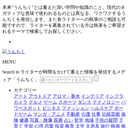
本来"うんちく"とは蓄えた深い学問や知識のこと。現代のネ
ガティブな意味で使われるものとは異なる、ワクワクするう
んちくを発信します。また各ライターへの執筆のご相談も可
能ですので、ライターを募集されている方は執筆をご希望さ
れるテーマで検索してお探しください。
MENU
Search in ライターが時間をかけて蓄えた情報を発信するメデ
ィア「うんちく」
カテゴリー
アート
アウトドア
アロマ・香水
インテリア
インフラ
カメラ
グルメ
ゲーム
スポーツ
ダンス
テクノロジー
パ
ワースポット
ビジネス
ファッション
ヘルスケア
ボー
ドゲーム
マンガ・アニメ
不動産
介護
仕事
伝統芸能
保
険
健康
写真・映像
医療
占い
哲学
地域
子供の疑問
子
育て
学習
心理
恋愛
投資
教育
文学
文房具
旅行
映画
植