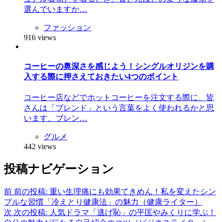
選んでいますか…
ファッション
916 views
コーヒーの奥深さを感じよう！シングルオリジンを購
入する際に押さえておきたい4つのポイント
コーヒー店などでホットコーヒーを注文する際に、皆
さんは「ブレンド」という言葉をよく使われるかと思
います。ブレン…
グルメ
442 views
投稿ナビゲーション
前
前の投稿:
重い生理痛にも効果てきめん！私を変えたシン
プルな習慣「冷えとり健康法」の魅力（健康ライター）
次
次の投稿:
人気ドラマ「逃げ恥」の平匡やみくりに学ぶ！