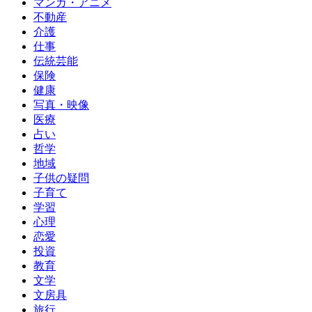
マンガ・アニメ
不動産
介護
仕事
伝統芸能
保険
健康
写真・映像
医療
占い
哲学
地域
子供の疑問
子育て
学習
心理
恋愛
投資
教育
文学
文房具
旅行