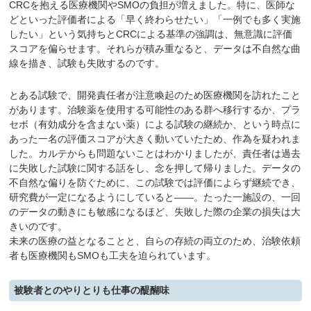
CRCを抱える医療機関やSMOの負担が増えました。特に、医師な
どといった評価者による「早く終わらせたい」「一例でも多く実施
したい」という気持ちとCRCによる基準の強調は、無意識に評価
スコアを偏らせます。それらが積み重なると、データは不自然な曲
線を描き、試験も失敗するのです。
とある試験で、開発責任者が注意喚起のため医療機関を訪れたこと
があります。治験薬を使用する可能性のある群へ移行するか、プラ
セボ（有効成分を含まない薬）による試験の継続か、という時点に
あった一名の評価スコアが大きく動いていたため、作為を疑われま
した。カルテからも問題ないことはわかりましたが、責任者は過去
に失敗した試験に関する話をし、念を押して帰りました。データの
不自然な偏りを防ぐために、この試験では評価によらず継続でき、
研究費が一定になるようにしていると――。たった一施設の、一回
のデータの動きにも敏感になるほど、失敗した際の企業の損失は大
きいのです。
未来の医療の益となることと、自らの存続の両立のため、治験依頼
者も医療機関もSMOも工夫を迫られています。
被験者とのやりとりも仕事の醍醐味