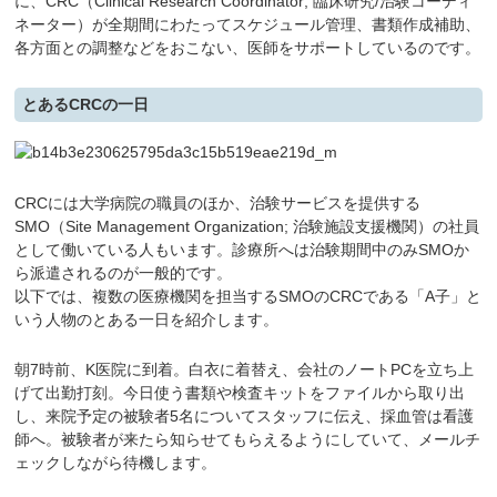
に、CRC（Clinical Research Coordinator; 臨床研究/治験コーディ
ネーター）が全期間にわたってスケジュール管理、書類作成補助、
各方面との調整などをおこない、医師をサポートしているのです。
とあるCRCの一日
CRCには大学病院の職員のほか、治験サービスを提供する
SMO（Site Management Organization; 治験施設支援機関）の社員
として働いている人もいます。診療所へは治験期間中のみSMOか
ら派遣されるのが一般的です。
以下では、複数の医療機関を担当するSMOのCRCである「A子」と
いう人物のとある一日を紹介します。
朝7時前、K医院に到着。白衣に着替え、会社のノートPCを立ち上
げて出勤打刻。今日使う書類や検査キットをファイルから取り出
し、来院予定の被験者5名についてスタッフに伝え、採血管は看護
師へ。被験者が来たら知らせてもらえるようにしていて、メールチ
ェックしながら待機します。