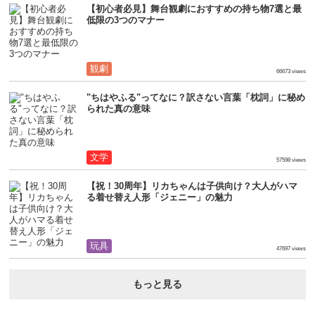
【初心者必見】舞台観劇におすすめの持ち物7選と最
低限の3つのマナー
観劇
66673 views
"ちはやふる"ってなに？訳さない言葉「枕詞」に秘め
られた真の意味
文学
57598 views
【祝！30周年】リカちゃんは子供向け？大人がハマ
る着せ替え人形「ジェニー」の魅力
玩具
47697 views
もっと見る