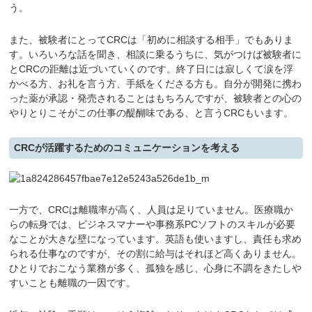
う。
また、被験者にとってCRCは「初めに相談する相手」でもありま
す。いろいろな話を聞き、相談に乗るうちに、気がつけば被験者に
とCRCの距離は近づいていくのです。終了日には寂しくて涙を浮
かべる方、お礼を言う方、手紙をくださる方も。自分が開発に携わ
った薬が承認・発売されることはもちろんですが、被験者との心の
やりとりこそがこの仕事の醍醐味である、と言うCRCもいます。
CRCが活躍するためのコミュニケーションを考える
一方で、CRCは離職率が高く、人員は足りていません。医療職か
らの転身では、ビジネスマナーや事務系PCソフトのスキルが必要
なことが大きな壁になっています。英語も使いますし、責任も求め
られる仕事なのですが、その割に給与はそれほど高くありません。
ひとりでおこなう業務が多く、孤独を感じ、心身に不調をきたしや
すいことも離職の一因です。