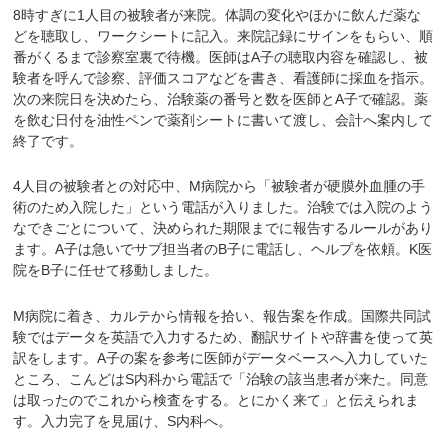
8時すぎに1人目の被験者が来院。体調の変化やほかに飲んだ薬な
どを聴取し、ワークシートに記入。来院記録にサインをもらい、順
番がくるまで診察室裏で待機。医師はA子の聴取内容を確認し、被
験者を呼んで診察、評価スコアなどを書き、看護師に採血を指示。
次の来院日を決めたら、治験薬の番号と数を医師とA子で確認。薬
を飲む日付を油性ペンで薬剤シートに書いて渡し、会計へ案内して
終了です。
4人目の被験者との対応中、M病院から「被験者が硬膜外血腫の手
術のため入院した」という電話が入りました。治験では入院のよう
なできごとについて、決められた期限までに報告するルールがあり
ます。A子は急いでサブ担当者のB子に電話し、ヘルプを依頼。K医
院をB子に任せて移動しました。
M病院に着き、カルテから情報を拾い、報告案を作成。国際共同試
験ではデータを英語で入力するため、翻訳サイトや辞書を使って英
訳をします。A子の案を参考に医師がデータベースへ入力していた
ところ、こんどはS内科から電話で「治験の該当患者が来た。同意
は取ったのでこれから検査をする。とにかく来て」と伝えられま
す。入力完了を見届け、S内科へ。