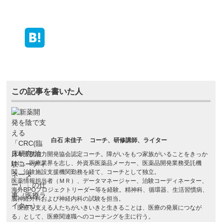
この記事を書いた人
白石 未佳子
コーチ、研修講師、ライター
日本実務能力開発協会認定コーチ。障がいをもつ家族がいることをきっか
けに、医療業界を志し、外資系医薬品メーカー、医薬品開発業務受託機
関、治験施設支援機関勤務を経て、コーチとして独立。
医薬情報担当者（ＭＲ）、データマネージャー、治験コーディネーター、
海外BPOプロジェクトリーダー等を経験。精神科、循環器、生活習慣病、
脳神経外科および神経内科の試験を担当。
「医療を支える人たちがいきいきと生きることは、医療の発展につなが
る」として、医療関連職へのコーチングを主に行う。