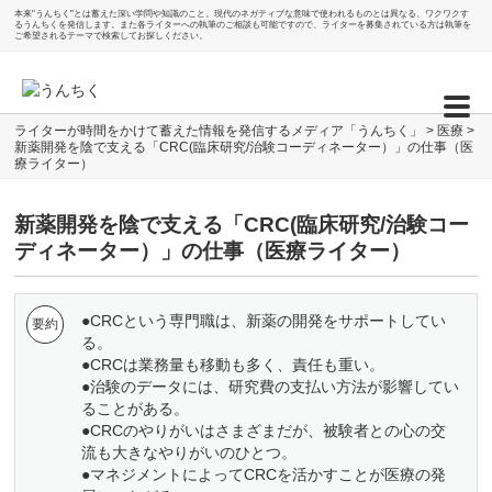
本来"うんちく"とは蓄えた深い学問や知識のこと。現代のネガティブな意味で使われるものとは異なる、ワクワクす
るうんちくを発信します。また各ライターへの執筆のご相談も可能ですので、ライターを募集されている方は執筆を
ご希望されるテーマで検索してお探しください。
ライターが時間をかけて蓄えた情報を発信するメディア「うんちく」
>
医療
>
新薬開発を陰で支える「CRC(臨床研究/治験コーディネーター）」の仕事（医
療ライター）
新薬開発を陰で支える「CRC(臨床研究/治験コー
ディネーター）」の仕事（医療ライター）
●CRCという専門職は、新薬の開発をサポートしてい
る。
●CRCは業務量も移動も多く、責任も重い。
●治験のデータには、研究費の支払い方法が影響してい
ることがある。
●CRCのやりがいはさまざまだが、被験者との心の交
流も大きなやりがいのひとつ。
●マネジメントによってCRCを活かすことが医療の発