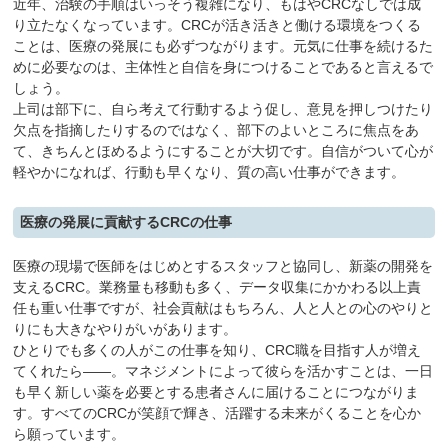
近年、治験の手順はいっそう複雑になり、もはやCRCなしでは成
り立たなくなっています。CRCが活き活きと働ける環境をつくる
ことは、医療の発展にも必ずつながります。元気に仕事を続けるた
めに必要なのは、主体性と自信を身につけることであると言えるで
しょう。
上司は部下に、自ら考えて行動するよう促し、意見を押しつけたり
欠点を指摘したりするのではなく、部下のよいところに焦点をあ
て、きちんとほめるようにすることが大切です。自信がついて心が
軽やかになれば、行動も早くなり、質の高い仕事ができます。
医療の発展に貢献するCRCの仕事
医療の現場で医師をはじめとするスタッフと協同し、新薬の開発を
支えるCRC。業務量も移動も多く、データ収集にかかわる以上責
任も重い仕事ですが、社会貢献はもちろん、人と人との心のやりと
りにも大きなやりがいがあります。
ひとりでも多くの人がこの仕事を知り、CRC職を目指す人が増え
てくれたら――。マネジメントによって彼らを活かすことは、一日
も早く新しい薬を必要とする患者さんに届けることにつながりま
す。すべてのCRCが笑顔で輝き、活躍する未来がくることを心か
ら願っています。