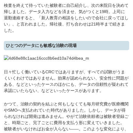
検査を終えて待っていた被験者に自己紹介し、次の来院日を決めて
帰しました。データ入力などを済ませ、気がつくと19時。上司に
退勤連絡すると、「新人教育の相談をしたいので会社に戻ってほし
い」、と言われました。帰社後、打ち合わせは21時半まで続きま
した。
ひとつのデータにも敏感な治験の現場
日々忙しく働いているCRCではありますが、すべての試験がうま
くいくわけではありません。効果が認められない、安全性に問題が
ある、などといったケースのほかにも、データの信頼性が疑われて
承認にいたらない、などといったケースがあります。
かつて、治験の契約を結ぶと何もしなくても毎月研究費が医療機関
やSMOへ支払われていた時代がありました。しかし、データが得
られなければ開発は進みません。やがて治験依頼者は被験者登録ご
と、時期ごと、完了ごとに費用を支払う形に変えていきました。
被験者がいなければお金が入らない――。このような変化により、