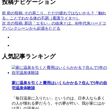
投稿ナビゲーション
前
前の投稿:
その肩こり、ただの疲れではないかも？「触れ
る」ことでわかる体の不調（看護ライター）
次
次の投稿:
新語「エモい」の由来とは。80年代米ハードコ
アパンクシーンから起源をたどる
人気記事ランキング
家に温泉を引くと費用はいくらかかる？住んで5年の自
宅温泉体験談
「毎日温泉に入りたい」というのは、日本人なら多く
の人が憧れる夢だろう。その夢が叶い、我が家にはか
け流しの温泉が...