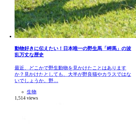
動物好きに伝えたい！日本唯一の野生馬「岬馬」の波
乱万丈な歴史
最近、どこかで野生動物を見かけたことはあります
か？見かけたとしても、大半が野良猫やカラスではな
いでしょうか。野…
生物
1,514 views