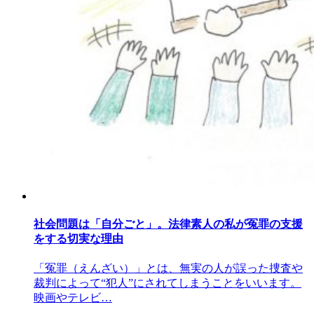
社会問題は「自分ごと」。法律素人の私が冤罪の支援
をする切実な理由
「冤罪（えんざい）」とは、無実の人が誤った捜査や
裁判によって“犯人”にされてしまうことをいいます。
映画やテレビ…