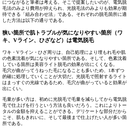
につながると筆者は考える。そこで提案したいのが、電気脱
毛法のみより費用が抑えられ、光脱毛法のみよりも効果が期
待できる「組み合わせ法」である。それぞれの脱毛箇所に適
した方法は以下の通りである。
狭い箇所で肌トラブルが気になりやすい箇所（ワ
キ、Vライン、ひざなど）は電気脱毛
ワキ・Vライン・ひざ周りは、自己処理により埋もれ毛や肌
の色素沈着が気になりやすい箇所である。そして、色素沈着
している箇所は美容ライト脱毛の効果が出にくくなる。
毛穴が曲がってうねった毛になることも多いため、1本ずつ
的確に処理していくことが大切だ。光脱毛で照射するライト
はまっすぐの光線であるため、毛穴が曲がっていると効果が
出にくい。
毛量が多い方は、初めに光脱毛で毛量を減らしてから電気脱
毛で仕上げを行うという方法も良いだろう。これによりトー
タルの金額を抑えることができる。デリケートな部分だから
こそ、肌もきれいに、そして最後まで仕上げたい人が多い箇
所である。