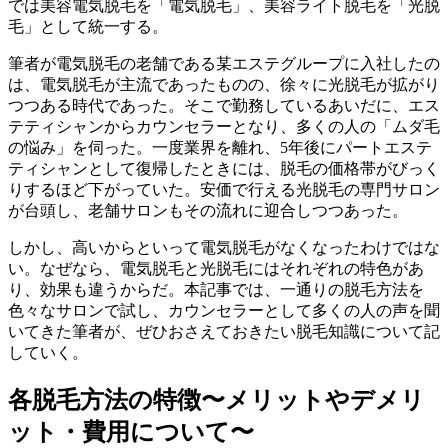
では美容電気脱毛を「電気脱毛」、美容ライト脱毛を「光脱
毛」として統一する。
筆者が電気脱毛の老舗である某エステグループに入社したの
は、電気脱毛が主流であったものの、徐々に光脱毛が拡がり
つつある時代であった。そこで勤務しているあいだに、エス
テティシャンからカウンセラーとなり、多くの人の「ムダ毛
の悩み」を伺った。一度業界を離れ、5年後にパートエステ
ティシャンとして復帰したときには、脱毛の価格帯がびっく
りするほど下がっていた。安価で行える光脱毛の専門サロン
が台頭し、老舗サロンもその流れに迎合しつつあった。
しかし、高いからといって電気脱毛がなくなったわけではな
い。なぜなら、電気脱毛と光脱毛にはそれぞれの特色があ
り、効果も違うからだ。本記事では、一通りの脱毛方法を
色々なサロンで試し、カウンセラーとして多くの人の声を聞
いてきた筆者が、ぜひおさえておきたい脱毛知識について記
していく。
各脱毛方法の特徴〜メリットやデメリ
ット・費用について〜