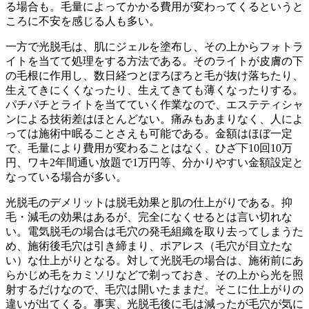
る場合も。毛量によってかかる費用が変わってくるというと
ころに不安を感じる人も多い。
一方で光脱毛は、肌にジェルを塗布し、その上からフォトラ
イトを当てて処理をする方法である。そのライトが皮膚の下
の毛根に作用し、数日経つとぽろぽろと毛が抜け落ちたり、
生えてきにくくなったり、生えてきても薄くなったりする。
パチパチとライトを当てていく作業なので、エステティシャ
ンによる技術差はほとんどない。痛みもあまりなく、人によ
っては施術中眠ることさえも可能である。金額はほぼ一定
で、毛量により費用が変わることはなく、ひざ下10回10万
円、ワキ2年間通い放題で1万円等、分かりやすい金額設定と
なっている場合が多い。
光脱毛のデメリットは脱毛効果と肌の仕上がりである。抑
毛・減毛の効果はあるが、完全になくせるとは言い切れな
い。電気脱毛の場合は毛穴の発毛組織を取り去ってしまうた
め、施術後毛穴は引き締まり、ポアレス（毛穴が目立たな
い）な仕上がりとなる。対して光脱毛の場合は、施術前にあ
らかじめ毛をカミソリなどで剃っておき、その上から光を照
射するだけなので、毛穴は開いたままだ。そこに仕上がりの
違いが出てくる。事実、光脱毛後に毛は減ったが毛穴が気に