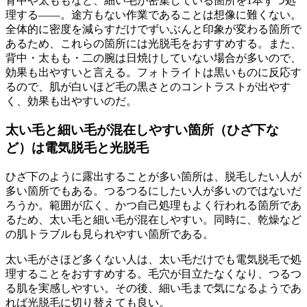
背中や太ももなど、細い毛が密集している箇所を1本ずつ処
理する――。途方もない作業であることは想像に難くない。
全体的に密度を減らすだけでずいぶんと印象が変わる箇所で
あるため、これらの箇所には光脱毛をおすすめする。また、
背中・太もも・二の腕は日焼けしていない場合が多いので、
効果も出やすいと言える。フォトライトは黒いものに反応す
るので、肌が白いほど毛の黒さとのコントラストが出やす
く、効果も出やすいのだ。
太い毛と細い毛が混在しやすい箇所（ひざ下な
ど）は電気脱毛と光脱毛
ひざ下のように露出することが多い箇所は、脱毛したい人が
多い箇所でもある。つるつるにしたい人が多いのではないだ
ろうか。範囲が広く、かつ自己処理もよく行われる箇所であ
るため、太い毛と細い毛が混在しやすい。同時に、乾燥など
の肌トラブルも見られやすい箇所である。
太い毛がさほど多くない人は、太い毛だけでも電気脱毛で処
理することをおすすめする。毛穴が目立たなくなり、つるつ
る肌を実感しやすい。その後、細い毛まで気になるようであ
れば光脱毛に切り替えても良い。