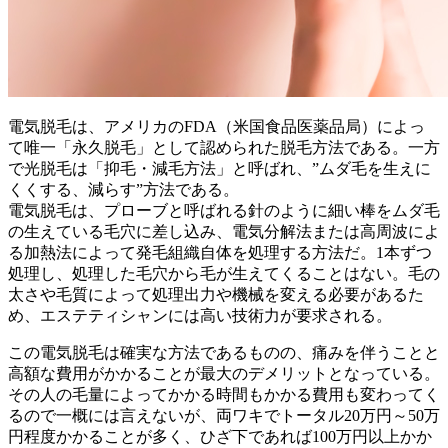
電気脱毛は、アメリカのFDA（米国食品医薬品局）によっ
て唯一「永久脱毛」として認められた脱毛方法である。一方
で光脱毛は「抑毛・減毛方法」と呼ばれ、”ムダ毛を生えに
くくする、減らす”方法である。
電気脱毛は、プローブと呼ばれる針のように細い棒をムダ毛
の生えている毛穴に差し込み、電気分解法または高周波によ
る加熱法によって発毛組織自体を処理する方法だ。1本ずつ
処理し、処理した毛穴から毛が生えてくることはない。毛の
太さや毛質によって処理出力や機械を変える必要があるた
め、エステティシャンには高い技術力が要求される。
この電気脱毛は確実な方法であるものの、痛みを伴うことと
高額な費用がかかることが最大のデメリットとなっている。
その人の毛量によってかかる時間もかかる費用も変わってく
るので一概には言えないが、両ワキでトータル20万円～50万
円程度かかることが多く、ひざ下であれば100万円以上かか