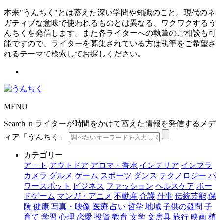
本来"うんちく"とは蓄えた深い学問や知識のこと。現代のネ
ガティブな意味で使われるものとは異なる、ワクワクするう
んちくを発信します。また各ライターへの執筆のご相談も可
能ですので、ライターを募集されている方は執筆をご希望さ
れるテーマで検索してお探しください。
MENU
Search in ライターが時間をかけて蓄えた情報を発信するメデ
ィア「うんちく」
カテゴリー
アート
アウトドア
アロマ・香水
インテリア
インフラ
カメラ
グルメ
ゲーム
スポーツ
ダンス
テクノロジー
パ
ワースポット
ビジネス
ファッション
ヘルスケア
ボー
ドゲーム
マンガ・アニメ
不動産
介護
仕事
伝統芸能
保
険
健康
写真・映像
医療
占い
哲学
地域
子供の疑問
子
育て
学習
心理
恋愛
投資
教育
文学
文房具
旅行
映画
植