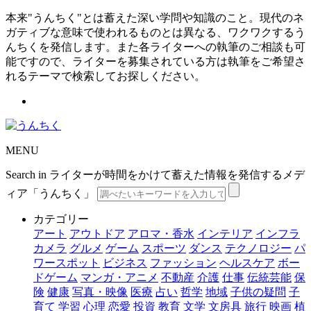
本来"うんちく"とは蓄えた深い学問や知識のこと。現代のネ
ガティブな意味で使われるものとは異なる、ワクワクするう
んちくを発信します。また各ライターへの執筆のご相談も可
能ですので、ライターを募集されている方は執筆をご希望さ
れるテーマで検索してお探しください。
MENU
Search in ライターが時間をかけて蓄えた情報を発信するメデ
ィア「うんちく」
カテゴリー
アート
アウトドア
アロマ・香水
インテリア
インフラ
カメラ
グルメ
ゲーム
スポーツ
ダンス
テクノロジー
パ
ワースポット
ビジネス
ファッション
ヘルスケア
ボー
ドゲーム
マンガ・アニメ
不動産
介護
仕事
伝統芸能
保
険
健康
写真・映像
医療
占い
哲学
地域
子供の疑問
子
育て
学習
心理
恋愛
投資
教育
文学
文房具
旅行
映画
植