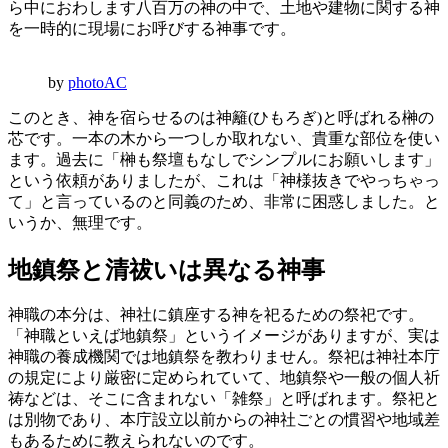
ら中におわします八百万の神の中で、土地や建物に関する神
を一時的に現場にお呼びする神事です。
by
photoAC
このとき、神を宿らせるのは神籬(ひもろぎ)と呼ばれる榊の
芯です。一本の木から一つしか取れない、貴重な部位を使い
ます。過去に「榊も祭壇もなしでシンプルにお願いします」
という依頼がありましたが、これは「神様抜きでやっちゃっ
て」と言っているのと同義のため、非常に困惑しました。と
いうか、無理です。
地鎮祭と清祓いは異なる神事
神職の本分は、神社に鎮座する神を祀るための祭祀です。
「神職といえば地鎮祭」というイメージがありますが、実は
神職の養成機関では地鎮祭を教わりません。祭祀は神社本庁
の規定により厳密に定められていて、地鎮祭や一般の個人祈
祷などは、そこに含まれない「雑祭」と呼ばれます。祭祀と
は別物であり、本庁設立以前からの神社ごとの慣習や地域差
もあるために教えられないのです。