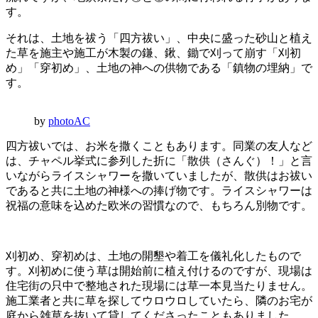
す。
それは、土地を祓う「四方祓い」、中央に盛った砂山と植え
た草を施主や施工が木製の鎌、鍬、鋤で刈って崩す「刈初
め」「穿初め」、土地の神への供物である「鎮物の埋納」で
す。
by
photoAC
四方祓いでは、お米を撒くこともあります。同業の友人など
は、チャペル挙式に参列した折に「散供（さんぐ）！」と言
いながらライスシャワーを撒いていましたが、散供はお祓い
であると共に土地の神様への捧げ物です。ライスシャワーは
祝福の意味を込めた欧米の習慣なので、もちろん別物です。
刈初め、穿初めは、土地の開墾や着工を儀礼化したもので
す。刈初めに使う草は開始前に植え付けるのですが、現場は
住宅街の只中で整地された現場には草一本見当たりません。
施工業者と共に草を探してウロウロしていたら、隣のお宅が
庭から雑草を抜いて貸してくださったこともありました。