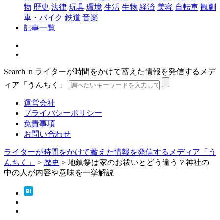
物
歴史
法律
玩具
環境
生活
生物
経済
美容
自転車
観劇
車・バイク
鉄道
音楽
記事一覧
Search in ライターが時間をかけて蓄えた情報を発信するメデ
ィア「うんちく」
運営会社
プライバシーポリシー
免責事項
お問い合わせ
ライターが時間をかけて蓄えた情報を発信するメディア「う
んちく」
>
歴史
>
地鎮祭は家のお祓いとどう違う？神社の
中の人が内容や意味を一挙解説