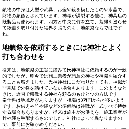
鎮物の中身は人型や武具、お金や鏡を模したものや水晶で、
財物の象徴とされています。神職が調製する他に、神具店の
既製品も使われます。四方と中央に竹を立て、荒縄を巡らせ
て紙垂を取り付けた結界を張るのも、地鎮祭ならではです
ね。
地鎮祭を依頼するときには神社とよく
打ち合わせを
従来は、地鎮祭の主旨に鑑みて氏神神社に依頼するのが一般
的でしたが、昨今では施工業者が懇意の神社や神職を紹介す
ることも増えました。氏神神社にこだわりたくても、神職が
非常駐で外祭を請けていない場合もあります。このようなと
きは、近隣で崇敬する神社を頼るのもひとつの方法です。
奉仕料は地域差がありますが、相場は3万円からが多いよう
です。お供えや竹や縄などの準備品は神職が一式すべて持参
する場合もありますが、従来は施主がお供えを、施工業者が
竹や縄を手配するものでした。神社によって異なりますの
で、事前にお確かめください。