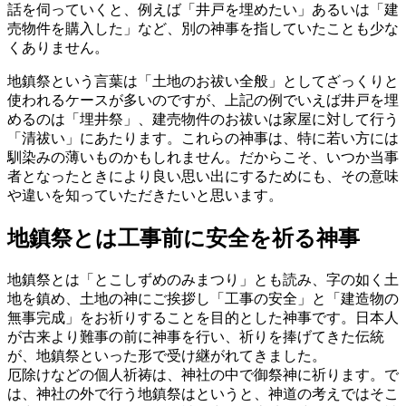
話を伺っていくと、例えば「井戸を埋めたい」あるいは「建
売物件を購入した」など、別の神事を指していたことも少な
くありません。
地鎮祭という言葉は「土地のお祓い全般」としてざっくりと
使われるケースが多いのですが、上記の例でいえば井戸を埋
めるのは「埋井祭」、建売物件のお祓いは家屋に対して行う
「清祓い」にあたります。これらの神事は、特に若い方には
馴染みの薄いものかもしれません。だからこそ、いつか当事
者となったときにより良い思い出にするためにも、その意味
や違いを知っていただきたいと思います。
地鎮祭とは工事前に安全を祈る神事
地鎮祭とは「とこしずめのみまつり」とも読み、字の如く土
地を鎮め、土地の神にご挨拶し「工事の安全」と「建造物の
無事完成」をお祈りすることを目的とした神事です。日本人
が古来より難事の前に神事を行い、祈りを捧げてきた伝統
が、地鎮祭といった形で受け継がれてきました。
厄除けなどの個人祈祷は、神社の中で御祭神に祈ります。で
は、神社の外で行う地鎮祭はというと、神道の考えではそこ