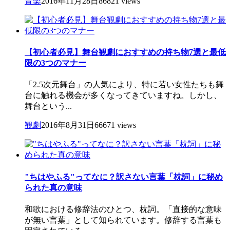
音楽
2016年11月28日
86821 views
【初心者必見】舞台観劇におすすめの持ち物7選と最低
限の3つのマナー
「2.5次元舞台」の人気により、特に若い女性たちも舞
台に触れる機会が多くなってきていますね。しかし、
舞台という...
観劇
2016年8月31日
66671 views
"ちはやふる"ってなに？訳さない言葉「枕詞」に秘め
られた真の意味
和歌における修辞法のひとつ、枕詞。「直接的な意味
が無い言葉」として知られています。修辞する言葉も