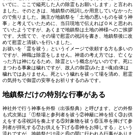
いでに、ここで縊死した人の除霊もお願いします」と言われ
ました。そのときは、地鎮祭の祝詞しか用意していなかった
ので焦りました。施主が地鎮祭を「土地の悪いものを祓う神
事」と考えていたために、当日現地で伝えればＯＫと思われ
ていたようですが、あくまで地鎮祭は土地の神様へのご挨拶
です。大慌てで、その場で慰霊の祝詞を書き、地鎮祭後に改
めて慰霊と清祓いを行いました。
お祓いを「霊を祓う」というイメージで依頼する方も多いの
ですが、神職は除霊をしません。神道の考え方では、亡くな
った方は神になるため、除霊という概念がないのです。死に
まつわる事象は穢れですが、故人の御霊(みたま=魂)自体は
穢れではありません。死という穢れを祓って場を清め、慰霊
の気持ちで御霊の安寧をお祈りするのみです。
地鎮祭だけの特別な行事がある
神社外で行う神事を外祭（出張祭典）と呼びます。どの外祭
も式次第は「①祭場と参列者を祓う②神籬に神を招く③お供
えをする④祝詞を奏上する⑤対象物を祓う⑥玉串を捧げて参
列者が拝礼する⑦お供えを下げる⑧神をお帰しする」という
流れですが、地鎮祭だけ④と⑥の間に行われる行事がありま