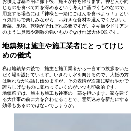
お供えは基本的に撤下後、施主が持ち帰ります。神と人が同
じものを食べて絆を深めるという考えに基づくものなので、
用意する場合には「神様と一緒にごはんを食べよう！」とい
う気持ちで楽しみながら、お好きな食材を選んでください。
野菜、果物、乾物がそれぞれ必要ですが、ネギ類やドリアン
のように臭気や刺激の強いものでなければ大体OKです。
地鎮祭は施主や施工業者にとってけじ
めの儀式
私は地鎮祭の後で、施主と施工業者から一言ずつ挨拶をいた
だく場を設けています。いきなり水を向けるので、大抵の方
は照れながら話し始めますが、その表情が次第に晴れやかで
誇らしげなものに変わっていくのがいつも印象的です。
地鎮祭では、施主も施工も神事の一部を担います。家を建て
る大仕事の前に力を合わせることで、意気込みを新たにする
効果もあるのではないでしょうか。