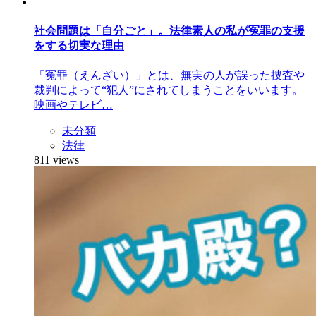
社会問題は「自分ごと」。法律素人の私が冤罪の支援
をする切実な理由
「冤罪（えんざい）」とは、無実の人が誤った捜査や
裁判によって“犯人”にされてしまうことをいいます。
映画やテレビ…
未分類
法律
811 views