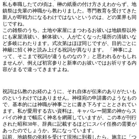
私も奉職したての頃は、榊の紙垂の付け方さえわからず、地
鎮祭は先輩の神職から教わりました。専門教育を受けてきた
新人が即戦力になるわけではないというのは、どの業界も同
じですね。
この雑祭のうち、土地や家屋にまつわるお祓いは地鎮祭以外
にも家屋清祓い、解体祓い、人が亡くなった場所の清祓いな
ど多岐にわたります。式次第はほぼ同じですが、目的ごとに
神籬に招く神と読み上げる祝詞が異なります。 「神事によ
って、そこまで祝詞が違うものなの？」と思われるかもしれ
ませんが、例えば初宮参りと新車のお祓いではお祈りする内
容がまるで違ってきますよね。
祝詞は仏教のお経のように、それ自体が伝来のありがたいも
のというわけではありません。神様宛の申請書のようなもの
で、基本的には神職が神事ごとに書き下ろすこととされてい
ます。私が愛用する古い資料は、キャバレー開業の神からス
パイの神まで幅広く神名を網羅していますが、この本が刊行
された昭和38年、辞典に記載するほどにスパイ任務の需要が
あったのでしょうか。気になっています。
以前、地鎮祭の依頼を受けて現地に到着したら、施主に「つ