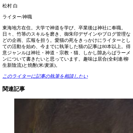
松村 白
ライター/神職
東海地方在住。大学で神道を学び、卒業後は神社に奉職。
日々、竹箒のスキルを磨き、御朱印デザインやブログ管理な
どの企画、広報を担う。愛猫の死をきっかけにライターとし
ての活動を始め、今までに執筆した猫の記事は80本以上。得
意ジャンルは神社・神道・宗教・猫、しかし隙あらばラーメ
ンについて書きたいと思っています。趣味は居合(全剣連/柳
生新陰流)と焼酎(米/麦派)。
このライターに記事の執筆を相談したい
関連記事