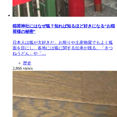
稲荷神社にはなぜ狐？知れば知るほど好きになる“お稲
荷様の秘密”
日本人は狐が大好きだ。お祭りや土産物屋でもよく狐
面を目にし、各地には狐に関する伝承が残る。「きつ
ねうどん」や「…
歴史
2,866 views