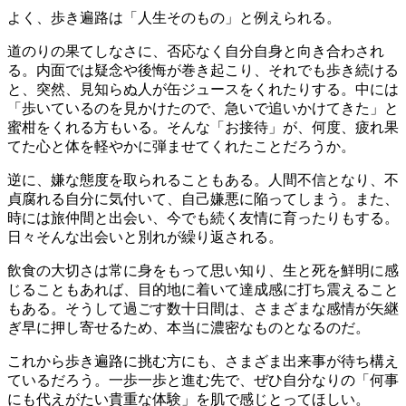
よく、歩き遍路は「人生そのもの」と例えられる。
道のりの果てしなさに、否応なく自分自身と向き合わされ
る。内面では疑念や後悔が巻き起こり、それでも歩き続ける
と、突然、見知らぬ人が缶ジュースをくれたりする。中には
「歩いているのを見かけたので、急いで追いかけてきた」と
蜜柑をくれる方もいる。そんな「お接待」が、何度、疲れ果
てた心と体を軽やかに弾ませてくれたことだろうか。
逆に、嫌な態度を取られることもある。人間不信となり、不
貞腐れる自分に気付いて、自己嫌悪に陥ってしまう。また、
時には旅仲間と出会い、今でも続く友情に育ったりもする。
日々そんな出会いと別れが繰り返される。
飲食の大切さは常に身をもって思い知り、生と死を鮮明に感
じることもあれば、目的地に着いて達成感に打ち震えること
もある。そうして過ごす数十日間は、さまざまな感情が矢継
ぎ早に押し寄せるため、本当に濃密なものとなるのだ。
これから歩き遍路に挑む方にも、さまざま出来事が待ち構え
ているだろう。一歩一歩と進む先で、ぜひ自分なりの「何事
にも代えがたい貴重な体験」を肌で感じとってほしい。