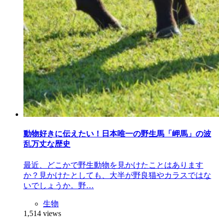
動物好きに伝えたい！日本唯一の野生馬「岬馬」の波
乱万丈な歴史
最近、どこかで野生動物を見かけたことはあります
か？見かけたとしても、大半が野良猫やカラスではな
いでしょうか。野…
生物
1,514 views