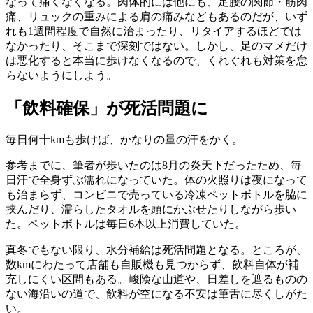
なって痛くなくなる。肉体的には他にも、足腰の関節・筋肉
痛、リュックの重みによる肩の痛みなどもあるのだが、いず
れも1週間程度で自然に治まったり、リタイアするほどでは
なかったり、そこまで深刻ではない。しかし、足のマメだけ
は悪化すると本当に歩けなくなるので、くれぐれも対策を怠
らないようにしよう。
「飲料確保」が死活問題に
毎日何十kmも歩けば、かなりの量の汗をかく。
参考までに、筆者が歩いたのは8月の炎天下だったため、毎
日汗で全身ずぶ濡れになっていた。体の火照りは夜になって
も治まらず、コンビニで売っている冷凍ペットボトルを脇に
挟んだり、濡らしたタオルを頭にかぶせたりしながら歩い
た。ペットボトルは毎日6本以上消費していた。
真冬でもない限り、水分補給は死活問題となる。ところが、
数kmにわたって店舗も自販機も見つからず、飲料自体が補
充しにくい区間もある。峻険な山道や、日差しを遮るものの
ない海沿いの道で、飲料が空になる不安は筆舌に尽くしがた
い。