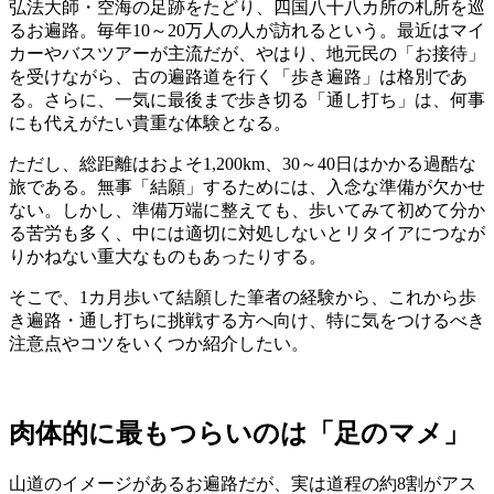
弘法大師・空海の足跡をたどり、四国八十八カ所の札所を巡
るお遍路。毎年10～20万人の人が訪れるという。最近はマイ
カーやバスツアーが主流だが、やはり、地元民の「お接待」
を受けながら、古の遍路道を行く「歩き遍路」は格別であ
る。さらに、一気に最後まで歩き切る「通し打ち」は、何事
にも代えがたい貴重な体験となる。
ただし、総距離はおよそ1,200km、30～40日はかかる過酷な
旅である。無事「結願」するためには、入念な準備が欠かせ
ない。しかし、準備万端に整えても、歩いてみて初めて分か
る苦労も多く、中には適切に対処しないとリタイアにつなが
りかねない重大なものもあったりする。
そこで、1カ月歩いて結願した筆者の経験から、これから歩
き遍路・通し打ちに挑戦する方へ向け、特に気をつけるべき
注意点やコツをいくつか紹介したい。
肉体的に最もつらいのは「足のマメ」
山道のイメージがあるお遍路だが、実は道程の約8割がアス