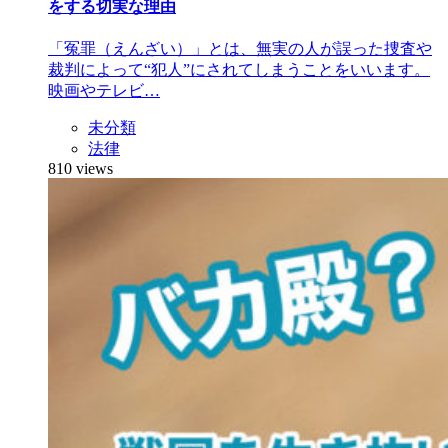
をする切実な理由
「冤罪（えんざい）」とは、無実の人が誤った捜査や
裁判によって“犯人”にされてしまうことをいいます。
映画やテレビ…
未分類
法律
810 views