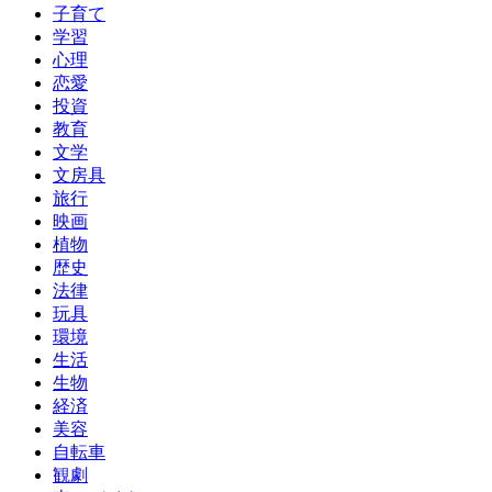
子育て
学習
心理
恋愛
投資
教育
文学
文房具
旅行
映画
植物
歴史
法律
玩具
環境
生活
生物
経済
美容
自転車
観劇