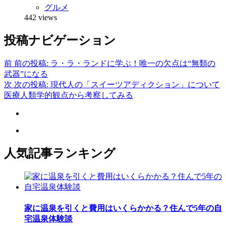
グルメ
442 views
投稿ナビゲーション
前
前の投稿:
ラ・ラ・ランドに学ぶ！唯一の欠点は“無類の
武器”になる
次
次の投稿:
現代人の「スイーツアディクション」について
医療人類学的観点から考察してみる
人気記事ランキング
家に温泉を引くと費用はいくらかかる？住んで5年の自
宅温泉体験談