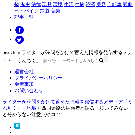
物
歴史
法律
玩具
環境
生活
生物
経済
美容
自転車
観劇
車・バイク
鉄道
音楽
記事一覧
Search in ライターが時間をかけて蓄えた情報を発信するメデ
ィア「うんちく」
運営会社
プライバシーポリシー
免責事項
お問い合わせ
ライターが時間をかけて蓄えた情報を発信するメディア「う
んちく」
>
地域
>
四国遍路の結願者が語る！歩いてみない
と分からない注意点やコツ