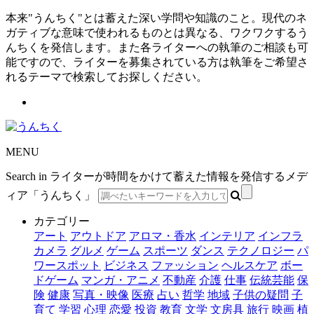
本来"うんちく"とは蓄えた深い学問や知識のこと。現代のネ
ガティブな意味で使われるものとは異なる、ワクワクするう
んちくを発信します。また各ライターへの執筆のご相談も可
能ですので、ライターを募集されている方は執筆をご希望さ
れるテーマで検索してお探しください。
MENU
Search in ライターが時間をかけて蓄えた情報を発信するメデ
ィア「うんちく」
カテゴリー
アート
アウトドア
アロマ・香水
インテリア
インフラ
カメラ
グルメ
ゲーム
スポーツ
ダンス
テクノロジー
パ
ワースポット
ビジネス
ファッション
ヘルスケア
ボー
ドゲーム
マンガ・アニメ
不動産
介護
仕事
伝統芸能
保
険
健康
写真・映像
医療
占い
哲学
地域
子供の疑問
子
育て
学習
心理
恋愛
投資
教育
文学
文房具
旅行
映画
植