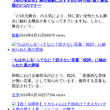
【初心者必見】舞台観劇におすすめの持ち物7選と最低
限の3つのマナー
「2.5次元舞台」の人気により、特に若い女性たちも舞
台に触れる機会が多くなってきていますね。しかし、
舞台という...
観劇
2016年8月31日
66670 views
"ちはやふる"ってなに？訳さない言葉「枕詞」に秘め
られた真の意味
和歌における修辞法のひとつ、枕詞。「直接的な意味
が無い言葉」として知られています。修辞する言葉も
固定されている...
文学
2016年6月16日
57594 views