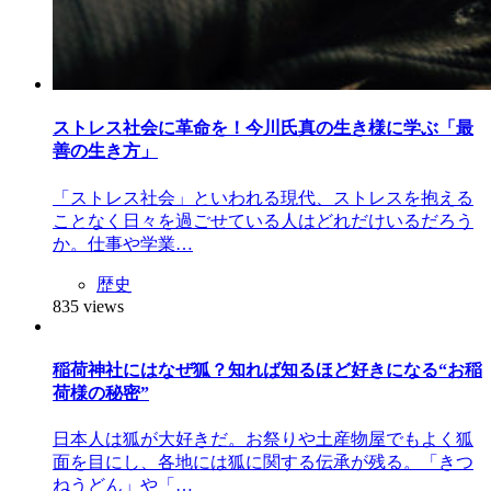
ストレス社会に革命を！今川氏真の生き様に学ぶ「最
善の生き方」
「ストレス社会」といわれる現代、ストレスを抱える
ことなく日々を過ごせている人はどれだけいるだろう
か。仕事や学業…
歴史
835 views
稲荷神社にはなぜ狐？知れば知るほど好きになる“お稲
荷様の秘密”
日本人は狐が大好きだ。お祭りや土産物屋でもよく狐
面を目にし、各地には狐に関する伝承が残る。「きつ
ねうどん」や「…