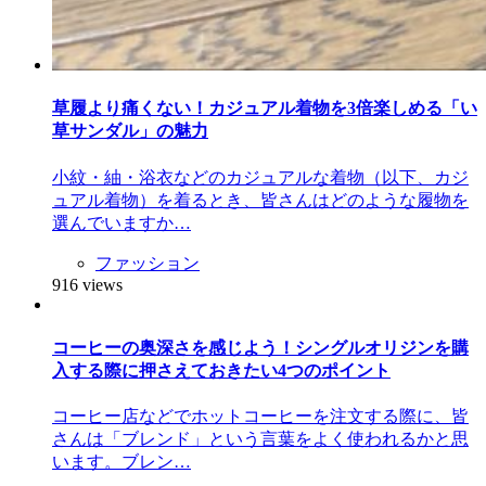
草履より痛くない！カジュアル着物を3倍楽しめる「い
草サンダル」の魅力
小紋・紬・浴衣などのカジュアルな着物（以下、カジ
ュアル着物）を着るとき、皆さんはどのような履物を
選んでいますか…
ファッション
916 views
コーヒーの奥深さを感じよう！シングルオリジンを購
入する際に押さえておきたい4つのポイント
コーヒー店などでホットコーヒーを注文する際に、皆
さんは「ブレンド」という言葉をよく使われるかと思
います。ブレン…