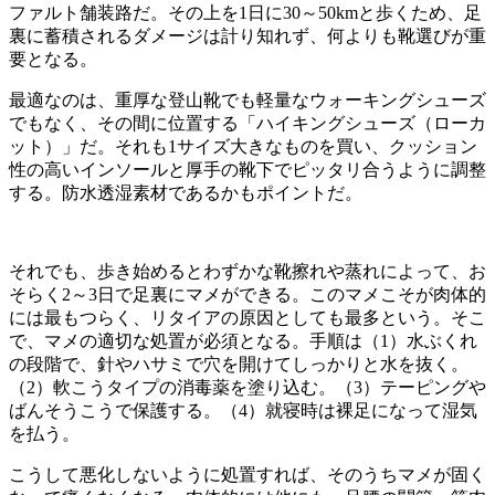
ファルト舗装路だ。その上を1日に30～50kmと歩くため、足
裏に蓄積されるダメージは計り知れず、何よりも靴選びが重
要となる。
最適なのは、重厚な登山靴でも軽量なウォーキングシューズ
でもなく、その間に位置する「ハイキングシューズ（ローカ
ット）」だ。それも1サイズ大きなものを買い、クッション
性の高いインソールと厚手の靴下でピッタリ合うように調整
する。防水透湿素材であるかもポイントだ。
それでも、歩き始めるとわずかな靴擦れや蒸れによって、お
そらく2～3日で足裏にマメができる。このマメこそが肉体的
には最もつらく、リタイアの原因としても最多という。そこ
で、マメの適切な処置が必須となる。手順は（1）水ぶくれ
の段階で、針やハサミで穴を開けてしっかりと水を抜く。
（2）軟こうタイプの消毒薬を塗り込む。（3）テーピングや
ばんそうこうで保護する。（4）就寝時は裸足になって湿気
を払う。
こうして悪化しないように処置すれば、そのうちマメが固く