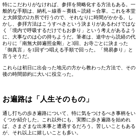
特にこだわりがなければ、参拝を簡略化する方法もある。一
般的な手順は、納札～線香～賽銭～読経～合掌。これを本堂
と大師堂の2カ所で行うので、それなりに時間がかかる。し
かし、参拝方法はこうすべきという決まりがあるわけではな
く「境内で呼吸するだけでもお参り」という考えがあるよう
に、大事なのは心の持ちようだ。筆者は、途中から読経の代
わりに「南無大師遍照金剛」と3回、お寺ごとに決まった
「御真言」を1回ずつ唱える手順で回った。「簡易参り」と
言うそうだ。
これらは初日に出会った地元の方から教わった方法で、その
後の時間節約に大いに役立った。
お遍路は「人生そのもの」
通し打ちの歩き遍路について、特に気をつけるべき事柄をい
くつか紹介した。これ以外にも、実際に歩き遍路を始めれ
ば、さまざまな出来事と遭遇するだろう。苦しいこともある
が、それ以上に嬉しいことも多い。