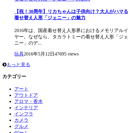
【祝！30周年】リカちゃんは子供向け？大人がハマる
着せ替え人形「ジェニー」の魅力
2016年は、国産着せ替え人形界におけるメモリアルイ
ヤー。なぜなら、タカラトミーの着せ替え人形「ジェ
ニー」のデ...
玩具
2016年5月12日
47695 views
もっと見る
カテゴリー
アート
アウトドア
アロマ・香水
インテリア
インフラ
カメラ
グルメ
ゲーム