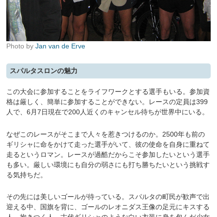
Photo by
Jan van de Erve
スパルタスロンの魅力
この大会に参加することをライフワークとする選手もいる。参加資
格は厳しく、簡単に参加することができない。レースの定員は399
人で、6月7日現在で200人近くのキャンセル待ちが世界中にいる。
なぜこのレースがそこまで人々を惹きつけるのか。2500年も前の
ギリシャに命をかけて走った選手がいて、彼の使命を自身に重ねて
走るというロマン。レースが過酷だからこそ参加したいという選手
も多い。厳しい環境にも自分の弱さにも打ち勝ちたいという挑戦す
る気持ちだ。
その先には美しいゴールが待っている。スパルタの町民が歓声で出
迎える中、国旗を背に、ゴールのレオニダス王像の足元にキスする