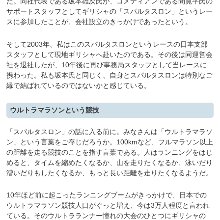
た。同社代表である坂本雄次氏が、コメディアンである間寛平氏の
サポートスタッフとしてギリシャの「スパルタスロン」というレー
スに参加したことが、会社設立のきっかけであったという。
そして2003年、私はこのスパルタスロンというレースの日本支部
スタッフとして現地ギリシャへ赴いたのである。その後は同運営会
社を退社したが、10年後に再び事務局スタッフとして当レースに
携わった。私も坂本氏と同じく、自身とスパルタスロンは特別なご
縁で結ばれているのではないかと感じている。
ウルトラマラソンという競技
「スパルタスロン」の話に入る前に。みなさんは「ウルトラマラソ
ン」という言葉をご存じだろうか。100kmなど、フルマラソン以上
の距離を走る競技のことを指す言葉である。人はランニングをはじ
めると、タイムを縮めたくなるか、山を走りたくなるか、泳いだり
漕いだりもしたくなるか、もっと長い距離を走りたくなるようだ。
10年ほど前に起こったランニングブームがきっかけで、日本での
ウルトラマラソン競技人口がぐっと増え、今は3万人程度と言われ
ている。そのウルトラランナー憧れの大会のひとつにギリシャの