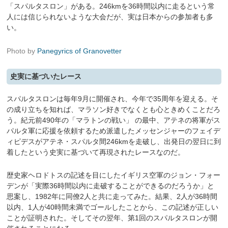
「スパルタスロン」がある。246kmを36時間以内に走るという常
人には信じられないような大会だが、実は日本からの参加者も多
い。
Photo by
Panegyrics of Granovetter
史実に基づいたレース
スパルタスロンは毎年9月に開催され、今年で35周年を迎える。そ
の成り立ちを知れば、マラソン好きでなくとも心ときめくことだろ
う。紀元前490年の「マラトンの戦い」 の最中、アテネの将軍がス
パルタ軍に応援を依頼するため派遣したメッセンジャーのフェイデ
ィピデスがアテネ・スパルタ間246kmを走破し、出発日の翌日に到
着したという史実に基づいて再現されたレースなのだ。
歴史家ヘロドトスの記述を目にしたイギリス空軍のジョン・フォー
デンが「実際36時間以内に走破することができるのだろうか」と
思案し、1982年に同僚2人と共に走ってみた。結果、2人が36時間
以内、1人が40時間未満でゴールしたことから、この記述が正しい
ことが証明された。そしてその翌年、第1回のスパルタスロンが開