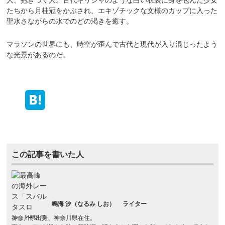
人、抱きつく人。古代ギリシャのような白い衣装に身を包んだ少女
たちから月桂冠をかぶされ、エキゾチックな文様のカップに入った
聖水さながらの水でのどの渇きを癒す。
マラソンの世界にも、時空が歪んで古代と現代が入り混じったよう
な光景があるのだ。
この記事を書いた人
鳴海 汐（なるみ しお）
ライター
神奈川県出身、神奈川県在住。