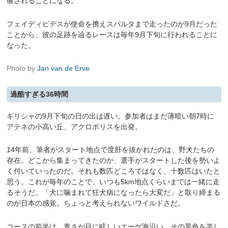
催されることになる。
フェイディピデスが使命を携えスパルタまで走ったのが9月だった
ことから、彼の足跡を辿るレースは毎年9月下旬に行われることに
なった。
Photo by
Jan van de Erve
過酷すぎる36時間
ギリシャの9月下旬の日の出は遅い。参加者はまだ薄暗い朝7時に
アテネの小高い丘、アクロポリスを出発。
14年前、筆者がスタート地点で度肝を抜かれたのは、野犬たちの
存在。どこから集まってきたのか、選手がスタートした後を勢いよ
く付いていったのだ。それも数匹どころではなく、十数匹はいたと
思う。これが毎年のことで、いつも5km地点くらいまでは一緒に走
るそうだ。「犬に噛まれて狂犬病になったら大変だ」と取り締まる
のが日本の感覚。ちょっと考えられないワイルドさだ。
コースの前半は、青さが目に眩しいエーゲ海沿い。その景色を楽し