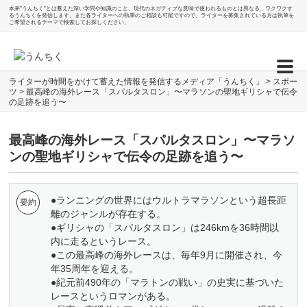
本来"うんちく"とは蓄えた深い学問や知識のこと。現代のネガティブな意味で使われるものとは異なる、ワクワクす
るうんちくを発信します。また各ライターへの執筆のご相談も可能ですので、ライターを募集されている方は執筆を
ご希望されるテーマで検索してお探しください。
ライターが時間をかけて蓄えた情報を発信するメディア「うんちく」
>
スポー
ツ
>
最高峰の海外レース「スパルタスロン」〜マラソンの聖地ギリシャで伝令
の足跡を追う〜
最高峰の海外レース「スパルタスロン」〜マラソ
ンの聖地ギリシャで伝令の足跡を追う〜
●ランニングの世界にはウルトラマラソンという超長距
離のジャンルが存在する。
●ギリシャの「スパルタスロン」は246kmを36時間以
内に走るというレース。
●この最高峰の海外レースは、毎年9月に開催され、今
年35周年を迎える。
●紀元前490年の「マラトンの戦い」の史実に基づいた
レースというロマンがある。