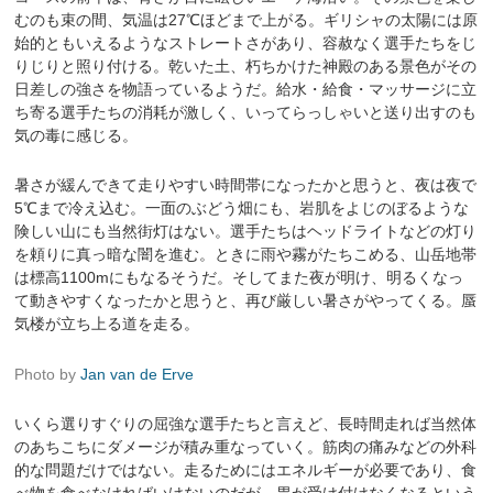
むのも束の間、気温は27℃ほどまで上がる。ギリシャの太陽には原
始的ともいえるようなストレートさがあり、容赦なく選手たちをじ
りじりと照り付ける。乾いた土、朽ちかけた神殿のある景色がその
日差しの強さを物語っているようだ。給水・給食・マッサージに立
ち寄る選手たちの消耗が激しく、いってらっしゃいと送り出すのも
気の毒に感じる。
暑さが緩んできて走りやすい時間帯になったかと思うと、夜は夜で
5℃まで冷え込む。一面のぶどう畑にも、岩肌をよじのぼるような
険しい山にも当然街灯はない。選手たちはヘッドライトなどの灯り
を頼りに真っ暗な闇を進む。ときに雨や霧がたちこめる、山岳地帯
は標高1100mにもなるそうだ。そしてまた夜が明け、明るくなっ
て動きやすくなったかと思うと、再び厳しい暑さがやってくる。蜃
気楼が立ち上る道を走る。
Photo by
Jan van de Erve
いくら選りすぐりの屈強な選手たちと言えど、長時間走れば当然体
のあちこちにダメージが積み重なっていく。筋肉の痛みなどの外科
的な問題だけではない。走るためにはエネルギーが必要であり、食