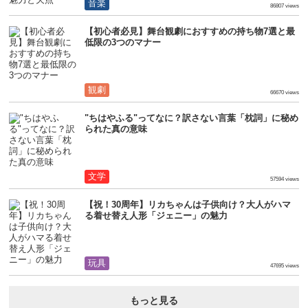
音楽
86807 views
【初心者必見】舞台観劇におすすめの持ち物7選と最
低限の3つのマナー
観劇
66670 views
"ちはやふる"ってなに？訳さない言葉「枕詞」に秘め
られた真の意味
文学
57594 views
【祝！30周年】リカちゃんは子供向け？大人がハマ
る着せ替え人形「ジェニー」の魅力
玩具
47695 views
もっと見る