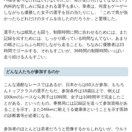
べ物を食べなければいけないのだが、胃が受け付けなくなるという
内科的な苦しみに悩まされる選手も多い。筆者は、何度もゲーゲー
しながらも優勝した女子の選手を目の当たりにし、「これで胃が強
かったらどれだけのタイムを出したのだろうか」と驚嘆した。
選手たちは眠気とも闘う。制限時間に間に合わせるためには、また
記録を出すためには、しっかり眠っている時間なんてない。あまり
の眠さにふらふら蛇行しながら走ることも。ちなみに優勝者は23
時間でゴールする。それもすごいが、36時間の制限時間いっぱい
走り続ける人もすごい。
どんな人たちが参加するのか
こんな過酷なレースではあるが、日本からは60人が参加。もちろ
んトップクラスの選手たちだ。参加条件は18歳以上で、例えば
100kmのレースなら男子は10時間、女子は10時間半で完走したこ
とがある、といったもの。事務局には記録証を送って参加資格があ
ることを示す。また246kmに耐えうる健康体ということを示す医師
の診断書等が必要になる。
参加者のほとんどは若者だろうと想像するかもしれないが、ウルト