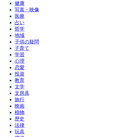
健康
写真・映像
医療
占い
哲学
地域
子供の疑問
子育て
学習
心理
恋愛
投資
教育
文学
文房具
旅行
映画
植物
歴史
法律
玩具