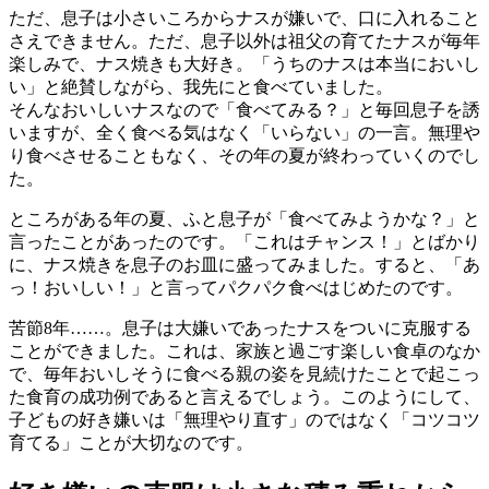
ただ、息子は小さいころからナスが嫌いで、口に入れること
さえできません。ただ、息子以外は祖父の育てたナスが毎年
楽しみで、ナス焼きも大好き。「うちのナスは本当においし
い」と絶賛しながら、我先にと食べていました。
そんなおいしいナスなので「食べてみる？」と毎回息子を誘
いますが、全く食べる気はなく「いらない」の一言。無理や
り食べさせることもなく、その年の夏が終わっていくのでし
た。
ところがある年の夏、ふと息子が「食べてみようかな？」と
言ったことがあったのです。「これはチャンス！」とばかり
に、ナス焼きを息子のお皿に盛ってみました。すると、「あ
っ！おいしい！」と言ってパクパク食べはじめたのです。
苦節8年……。息子は大嫌いであったナスをついに克服する
ことができました。これは、家族と過ごす楽しい食卓のなか
で、毎年おいしそうに食べる親の姿を見続けたことで起こっ
た食育の成功例であると言えるでしょう。このようにして、
子どもの好き嫌いは「無理やり直す」のではなく「コツコツ
育てる」ことが大切なのです。