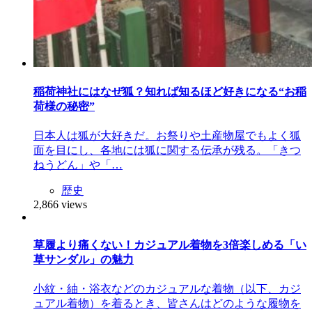
稲荷神社にはなぜ狐？知れば知るほど好きになる“お稲
荷様の秘密”
日本人は狐が大好きだ。お祭りや土産物屋でもよく狐
面を目にし、各地には狐に関する伝承が残る。「きつ
ねうどん」や「…
歴史
2,866 views
草履より痛くない！カジュアル着物を3倍楽しめる「い
草サンダル」の魅力
小紋・紬・浴衣などのカジュアルな着物（以下、カジ
ュアル着物）を着るとき、皆さんはどのような履物を