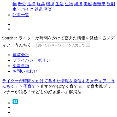
物
歴史
法律
玩具
環境
生活
生物
経済
美容
自転車
観劇
車・バイク
鉄道
音楽
記事一覧
Search in ライターが時間をかけて蓄えた情報を発信するメデ
ィア「うんちく」
運営会社
プライバシーポリシー
免責事項
お問い合わせ
ライターが時間をかけて蓄えた情報を発信するメディア「う
んちく」
>
子育て
>
直すのではなく育てる！食育実践プラ
ンナーが語る「子どもの好き嫌い」解消法