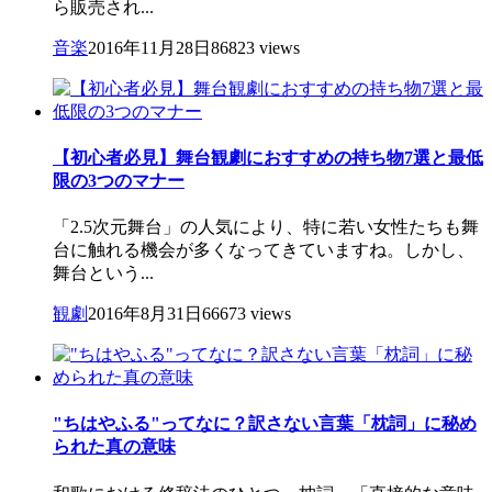
ら販売され...
音楽
2016年11月28日
86823 views
【初心者必見】舞台観劇におすすめの持ち物7選と最低
限の3つのマナー
「2.5次元舞台」の人気により、特に若い女性たちも舞
台に触れる機会が多くなってきていますね。しかし、
舞台という...
観劇
2016年8月31日
66673 views
"ちはやふる"ってなに？訳さない言葉「枕詞」に秘め
られた真の意味