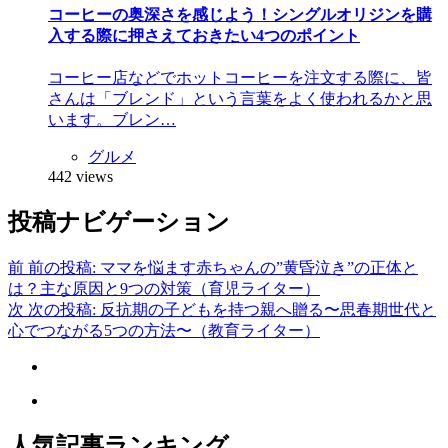
コーヒーの奥深さを感じよう！シングルオリジンを購
入する際に押さえておきたい4つのポイント
コーヒー店などでホットコーヒーを注文する際に、皆
さんは「ブレンド」という言葉をよく使われるかと思
います。ブレン…
グルメ
442 views
投稿ナビゲーション
前
前の投稿:
ママを悩ます赤ちゃんの”黄昏泣き”の正体と
は？主な原因と9つの対策（育児ライター）
次
次の投稿:
反抗期の子どもを持つ親へ贈る〜思春期世代と
心でつながる5つの方法〜（教育ライター）
人気記事ランキング