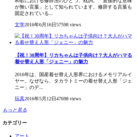
和歌における修辞法のひとつ、枕詞。「直接的な意味
が無い言葉」として知られています。修辞する言葉も
固定されている...
文学
2016年6月16日
57598 views
【祝！30周年】リカちゃんは子供向け？大人がハマる
着せ替え人形「ジェニー」の魅力
2016年は、国産着せ替え人形界におけるメモリアルイ
ヤー。なぜなら、タカラトミーの着せ替え人形「ジェ
ニー」のデ...
玩具
2016年5月12日
47698 views
もっと見る
カテゴリー
アート