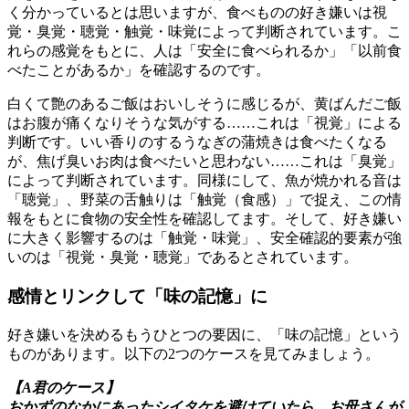
く分かっているとは思いますが、食べものの好き嫌いは視
覚・臭覚・聴覚・触覚・味覚によって判断されています。こ
れらの感覚をもとに、人は「安全に食べられるか」「以前食
べたことがあるか」を確認するのです。
白くて艶のあるご飯はおいしそうに感じるが、黄ばんだご飯
はお腹が痛くなりそうな気がする……これは「視覚」による
判断です。いい香りのするうなぎの蒲焼きは食べたくなる
が、焦げ臭いお肉は食べたいと思わない……これは「臭覚」
によって判断されています。同様にして、魚が焼かれる音は
「聴覚」、野菜の舌触りは「触覚（食感）」で捉え、この情
報をもとに食物の安全性を確認してます。そして、好き嫌い
に大きく影響するのは「触覚・味覚」、安全確認的要素が強
いのは「視覚・臭覚・聴覚」であるとされています。
感情とリンクして「味の記憶」に
好き嫌いを決めるもうひとつの要因に、「味の記憶」という
ものがあります。以下の2つのケースを見てみましょう。
【A君のケース】
おかずのなかにあったシイタケを避けていたら、お母さんが