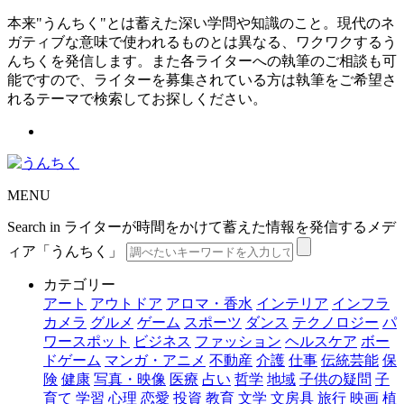
本来"うんちく"とは蓄えた深い学問や知識のこと。現代のネ
ガティブな意味で使われるものとは異なる、ワクワクするう
んちくを発信します。また各ライターへの執筆のご相談も可
能ですので、ライターを募集されている方は執筆をご希望さ
れるテーマで検索してお探しください。
MENU
Search in ライターが時間をかけて蓄えた情報を発信するメデ
ィア「うんちく」
カテゴリー
アート
アウトドア
アロマ・香水
インテリア
インフラ
カメラ
グルメ
ゲーム
スポーツ
ダンス
テクノロジー
パ
ワースポット
ビジネス
ファッション
ヘルスケア
ボー
ドゲーム
マンガ・アニメ
不動産
介護
仕事
伝統芸能
保
険
健康
写真・映像
医療
占い
哲学
地域
子供の疑問
子
育て
学習
心理
恋愛
投資
教育
文学
文房具
旅行
映画
植