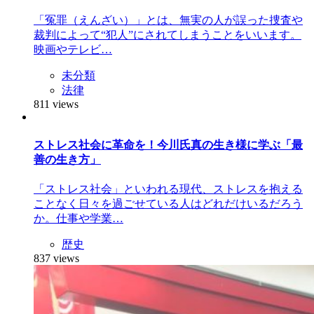
「冤罪（えんざい）」とは、無実の人が誤った捜査や
裁判によって“犯人”にされてしまうことをいいます。
映画やテレビ…
未分類
法律
811 views
ストレス社会に革命を！今川氏真の生き様に学ぶ「最
善の生き方」
「ストレス社会」といわれる現代、ストレスを抱える
ことなく日々を過ごせている人はどれだけいるだろう
か。仕事や学業…
歴史
837 views