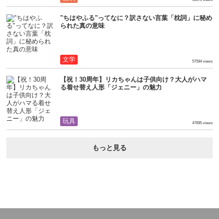
"ちはやふる"ってなに？訳さない言葉「枕詞」に秘め
られた真の意味
文学
57594 views
【祝！30周年】リカちゃんは子供向け？大人がハマ
る着せ替え人形「ジェニー」の魅力
玩具
47695 views
もっと見る