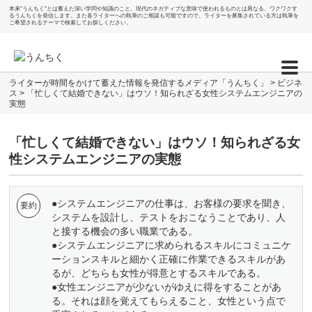
本来"うんちく"とは蓄えた深い学問や知識のこと。現代のネガティブな意味で使われるものとは異なる、ワクワクす
るうんちくを発信します。また各ライターへの執筆のご相談も可能ですので、ライターを募集されている方は執筆を
ご希望されるテーマで検索してお探しください。
ライターが時間をかけて蓄えた情報を発信するメディア「うんちく」
>
ビジネ
ス
>
「忙しくて結婚できない」はウソ！知られざる女性システムエンジニアの
実態
「忙しくて結婚できない」はウソ！知られざる女
性システムエンジニアの実態
●システムエンジニアの仕事は、お客様の要求を聞き、
システムを設計し、テストをおこなうことであり、人
と接する機会の多い職業である。
●システムエンジニアに求められるスキルにコミュニケ
ーションスキルと細かく正確に作業できるスキルがあ
るが、どちらも女性が得意とするスキルである。
●女性エンジニアが少ないがゆえに得をすることがあ
る。それは顔を覚えてもらえること、女性という点で