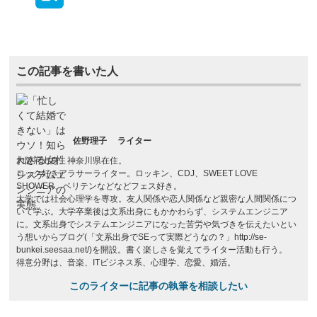
この記事を書いた人
佐野理子
ライター
大阪府出身、神奈川県在住。
ロック好きアラサーライター。ロッキン、CDJ、SWEET LOVE
SHOWER、ベリテンなどなどフェス好き。
大学では社会心理学を専攻。友人関係や恋人関係など親密な人間関係につ
いて学ぶ。大学卒業後は文系出身にもかかわらず、システムエンジニア
に。文系出身でシステムエンジニアになった苦労や気づきを伝えたいとい
う想いからブログ(「文系出身でSEって実際どうなの？」http://se-
bunkei.seesaa.net/)を開設。書く楽しさを覚えてライター活動も行う。
得意分野は、音楽、ITビジネス系、心理学、恋愛、婚活。
このライターに記事の執筆を相談したい