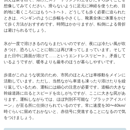
想像してみてください。滑らないように足元に神経を使うため、目
的地に着くころにはもうヘトヘト。どうしても歩く必要に迫られた
ときは、ペンギンのように歩幅を小さくし、靴裏全体に体重をかけ
て歩く方法がおすすめです。時間はかかりますが、転倒による骨折
は避けられるでしょう。
氷が一度で溶けきるのならまだいいのですが、夜には冷たい風が吹
きつけ、恐ろしいことに朝には再び凍ってしまっています。そして
また日中に路面が溶けて……というエンドレスリピート。矛盾して
いるようですが、暖冬よりも厳冬のほうが暮らしやすいです。
歩道がこのような状況のため、市民のほとんどは車移動をメインに
活動しています。ただし、当然ながら車道も凍ったり溶けたりを繰
り返しているため、運転には細心の注意が必要です。道幅の大きな
幹線道路に出るとスピードを出しがちですが、ここに大きな罠があ
ります。運転しながらでは、ほぼ判別不可能な「ブラックアイスバ
ーン」が至る所に仕掛けられているのです。常に速度を30〜40km/
時ぐらいに留めておかないと、赤信号に突進することになるので気
をつけましょう。