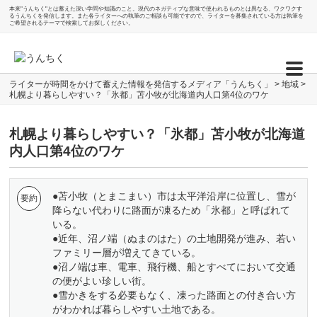
本来"うんちく"とは蓄えた深い学問や知識のこと。現代のネガティブな意味で使われるものとは異なる、ワクワクす
るうんちくを発信します。また各ライターへの執筆のご相談も可能ですので、ライターを募集されている方は執筆を
ご希望されるテーマで検索してお探しください。
ライターが時間をかけて蓄えた情報を発信するメディア「うんちく」
>
地域
>
札幌より暮らしやすい？「氷都」苫小牧が北海道内人口第4位のワケ
札幌より暮らしやすい？「氷都」苫小牧が北海道
内人口第4位のワケ
●苫小牧（とまこまい）市は太平洋沿岸に位置し、雪が
降らない代わりに路面が凍るため「氷都」と呼ばれて
いる。
●近年、沼ノ端（ぬまのはた）の土地開発が進み、若い
ファミリー層が増えてきている。
●沼ノ端は車、電車、飛行機、船とすべてにおいて交通
の便がよい珍しい街。
●雪かきをする必要もなく、凍った路面との付き合い方
がわかれば暮らしやすい土地である。