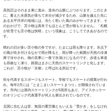
高気圧はそのまま東に進み、道央の山脈にぶつかります。このとき
に、蓄えた水蒸気が落ちて水分が減少するため、山脈を越えた先に
ある太平洋岸の地域には、冷たく乾いた風のみがやってきます。そ
のおかげで、苫小牧は真冬でもほとんど雪が積もりません。「札幌
が吹雪でも苫小牧は快晴」という現象は、こうしてできあがるので
す。
晴れの日が多い苫小牧の冬ですが、たまには雨も降ります。氷点下
の風が吹き付けるなかで雨が降ると、雨が降った範囲が天然の冷凍
庫で冷やされ、物の見事に一夜で氷漬けになるのです。歩道も車道
も容赦なく凍り、路面はまさに天然のスケートリンクと化します。
これが、苫小牧が「氷都」と呼ばれる所以です。
街を代表するスポーツもスケート。学校でもスケートの授業が行わ
れ、毎年2月には『とまこまいスケートまつり』が開催されていま
す。市内には屋内スケートリンクが5箇所もあり、アイスホッケー
のオリンピック代表選手が何人も輩出されているのです。
北国に住む人は皆、無賃の重労働ともいえる「雪かき」をしなけれ