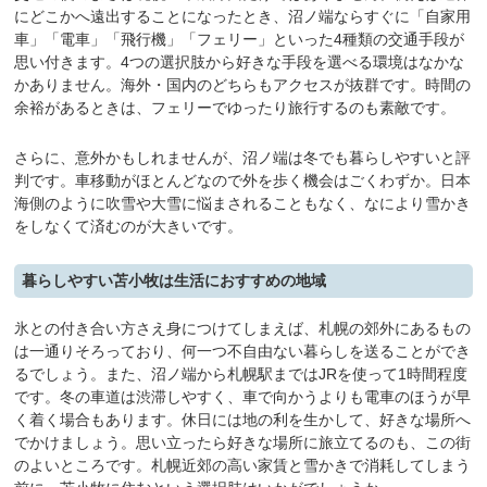
にどこかへ遠出することになったとき、沼ノ端ならすぐに「自家用
車」「電車」「飛行機」「フェリー」といった4種類の交通手段が
思い付きます。4つの選択肢から好きな手段を選べる環境はなかな
かありません。海外・国内のどちらもアクセスが抜群です。時間の
余裕があるときは、フェリーでゆったり旅行するのも素敵です。
さらに、意外かもしれませんが、沼ノ端は冬でも暮らしやすいと評
判です。車移動がほとんどなので外を歩く機会はごくわずか。日本
海側のように吹雪や大雪に悩まされることもなく、なにより雪かき
をしなくて済むのが大きいです。
暮らしやすい苫小牧は生活におすすめの地域
氷との付き合い方さえ身につけてしまえば、札幌の郊外にあるもの
は一通りそろっており、何一つ不自由ない暮らしを送ることができ
るでしょう。また、沼ノ端から札幌駅まではJRを使って1時間程度
です。冬の車道は渋滞しやすく、車で向かうよりも電車のほうが早
く着く場合もあります。休日には地の利を生かして、好きな場所へ
でかけましょう。思い立ったら好きな場所に旅立てるのも、この街
のよいところです。札幌近郊の高い家賃と雪かきで消耗してしまう