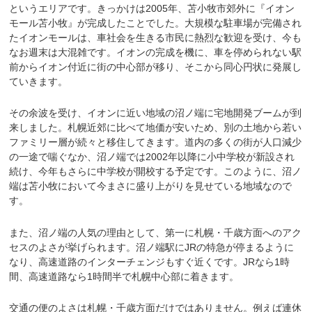
というエリアです。きっかけは2005年、苫小牧市郊外に『イオン
モール苫小牧』が完成したことでした。大規模な駐車場が完備され
たイオンモールは、車社会を生きる市民に熱烈な歓迎を受け、今も
なお週末は大混雑です。イオンの完成を機に、車を停められない駅
前からイオン付近に街の中心部が移り、そこから同心円状に発展し
ていきます。
その余波を受け、イオンに近い地域の沼ノ端に宅地開発ブームが到
来しました。札幌近郊に比べて地価が安いため、別の土地から若い
ファミリー層が続々と移住してきます。道内の多くの街が人口減少
の一途で喘ぐなか、沼ノ端では2002年以降に小中学校が新設され
続け、今年もさらに中学校が開校する予定です。このように、沼ノ
端は苫小牧において今まさに盛り上がりを見せている地域なので
す。
また、沼ノ端の人気の理由として、第一に札幌・千歳方面へのアク
セスのよさが挙げられます。沼ノ端駅にJRの特急が停まるように
なり、高速道路のインターチェンジもすぐ近くです。JRなら1時
間、高速道路なら1時間半で札幌中心部に着きます。
交通の便のよさは札幌・千歳方面だけではありません。例えば連休