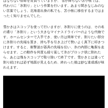
ばならない宿命を背負っていますが、 雪が降らない苫小牧では、
代わりに「氷割り」という作業を行います。あまり聞きなじみのな
い言葉でしょう。北海道出身の私でも、苫小牧に移住するまではま
ったく知りませんでした。
雪かきはスコップを使って行いますが、氷割りに使うのは、その名
の通り「氷割り」という大きなマイナスドライバーのような代物で
す。ホームセンターで入手でき、使い方は簡単です。割りたい部分
に氷割りの先端を置き、持ち手を引き上げて勢いよく真下に叩きつ
けます。すると、衝撃波が器具の先端を伝い、氷の内部に亀裂を走
らせます。この動作を何度も繰り返して氷がブロック状に割れた
ら、あとは塊をスコップで取り除いて終了です。雪かきとは違って
割り続ければ必ず地面が見えるため、終わった後は妙な達成感が味
わえます。