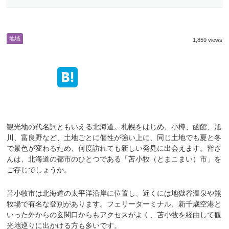
地域
1,859 views
観光地の代名詞ともいえる北海道。札幌をはじめ、小樽、函館、旭
川、富良野など、土地ごとに個性が強い上に、同じ土地でも夏と冬
で景色が変わるため、何度訪れても新しい発見に出会えます。皆さ
んは、北海道の都市のひとつである「苫小牧（とまこまい）市」を
ご存じでしょうか。
苫小牧市は北海道の太平洋沿岸に位置し、近くには地獄谷温泉や熊
牧場で有名な登別があります。フェリーターミナル、新千歳空港と
いった外からの玄関口からもアクセスがよく、苫小牧を経由して観
光地巡りに出かける方も多いです。