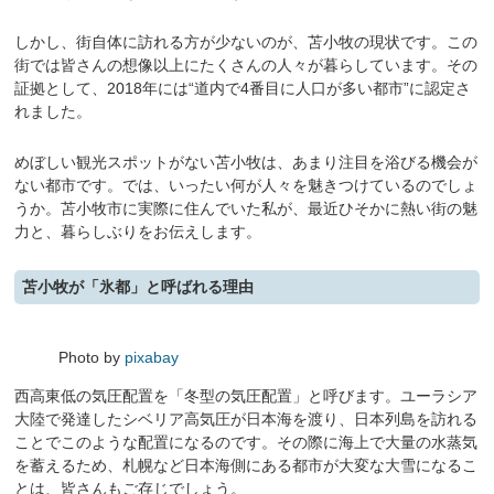
しかし、街自体に訪れる方が少ないのが、苫小牧の現状です。この
街では皆さんの想像以上にたくさんの人々が暮らしています。その
証拠として、2018年には“道内で4番目に人口が多い都市”に認定さ
れました。
めぼしい観光スポットがない苫小牧は、あまり注目を浴びる機会が
ない都市です。では、いったい何が人々を魅きつけているのでしょ
うか。苫小牧市に実際に住んでいた私が、最近ひそかに熱い街の魅
力と、暮らしぶりをお伝えします。
苫小牧が「氷都」と呼ばれる理由
Photo by
pixabay
西高東低の気圧配置を「冬型の気圧配置」と呼びます。ユーラシア
大陸で発達したシベリア高気圧が日本海を渡り、日本列島を訪れる
ことでこのような配置になるのです。その際に海上で大量の水蒸気
を蓄えるため、札幌など日本海側にある都市が大変な大雪になるこ
とは、皆さんもご存じでしょう。