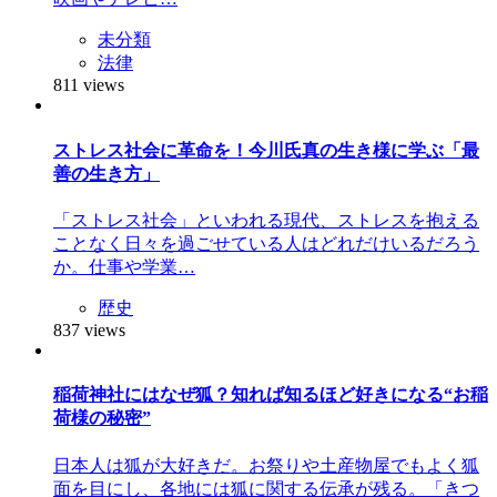
未分類
法律
811 views
ストレス社会に革命を！今川氏真の生き様に学ぶ「最
善の生き方」
「ストレス社会」といわれる現代、ストレスを抱える
ことなく日々を過ごせている人はどれだけいるだろう
か。仕事や学業…
歴史
837 views
稲荷神社にはなぜ狐？知れば知るほど好きになる“お稲
荷様の秘密”
日本人は狐が大好きだ。お祭りや土産物屋でもよく狐
面を目にし、各地には狐に関する伝承が残る。「きつ