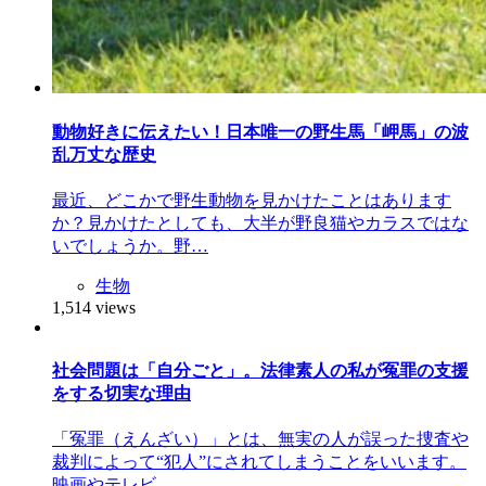
動物好きに伝えたい！日本唯一の野生馬「岬馬」の波
乱万丈な歴史
最近、どこかで野生動物を見かけたことはあります
か？見かけたとしても、大半が野良猫やカラスではな
いでしょうか。野…
生物
1,514 views
社会問題は「自分ごと」。法律素人の私が冤罪の支援
をする切実な理由
「冤罪（えんざい）」とは、無実の人が誤った捜査や
裁判によって“犯人”にされてしまうことをいいます。
映画やテレビ…