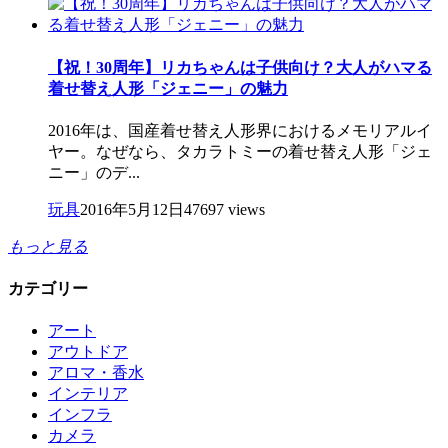
【祝！30周年】リカちゃんは子供向け？大人がハマる
着せ替え人形「ジェニー」の魅力
2016年は、国産着せ替え人形界におけるメモリアルイ
ヤー。なぜなら、タカラトミーの着せ替え人形「ジェ
ニー」のデ...
玩具
2016年5月12日
47697 views
もっと見る
カテゴリー
アート
アウトドア
アロマ・香水
インテリア
インフラ
カメラ