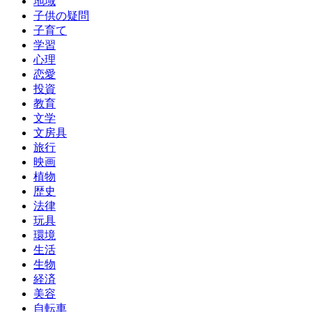
地域
子供の疑問
子育て
学習
心理
恋愛
投資
教育
文学
文房具
旅行
映画
植物
歴史
法律
玩具
環境
生活
生物
経済
美容
自転車