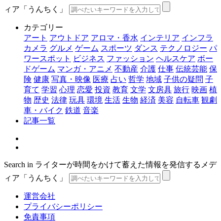
ィア「うんちく」
カテゴリー
アート
アウトドア
アロマ・香水
インテリア
インフラ
カメラ
グルメ
ゲーム
スポーツ
ダンス
テクノロジー
パ
ワースポット
ビジネス
ファッション
ヘルスケア
ボー
ドゲーム
マンガ・アニメ
不動産
介護
仕事
伝統芸能
保
険
健康
写真・映像
医療
占い
哲学
地域
子供の疑問
子
育て
学習
心理
恋愛
投資
教育
文学
文房具
旅行
映画
植
物
歴史
法律
玩具
環境
生活
生物
経済
美容
自転車
観劇
車・バイク
鉄道
音楽
記事一覧
Search in ライターが時間をかけて蓄えた情報を発信するメデ
ィア「うんちく」
運営会社
プライバシーポリシー
免責事項