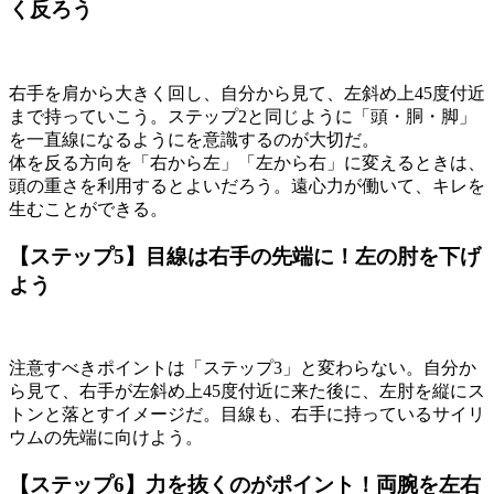
く反ろう
右手を肩から大きく回し、自分から見て、左斜め上45度付近
まで持っていこう。ステップ2と同じように「頭・胴・脚」
を一直線になるようにを意識するのが大切だ。
体を反る方向を「右から左」「左から右」に変えるときは、
頭の重さを利用するとよいだろう。遠心力が働いて、キレを
生むことができる。
【ステップ5】目線は右手の先端に！左の肘を下げ
よう
注意すべきポイントは「ステップ3」と変わらない。自分か
ら見て、右手が左斜め上45度付近に来た後に、左肘を縦にス
トンと落とすイメージだ。目線も、右手に持っているサイリ
ウムの先端に向けよう。
【ステップ6】力を抜くのがポイント！両腕を左右