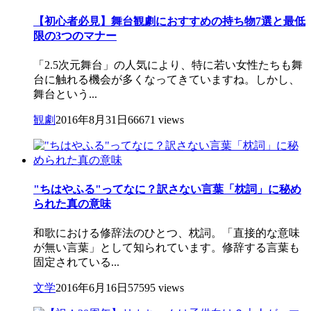
【初心者必見】舞台観劇におすすめの持ち物7選と最低
限の3つのマナー
「2.5次元舞台」の人気により、特に若い女性たちも舞
台に触れる機会が多くなってきていますね。しかし、
舞台という...
観劇
2016年8月31日
66671 views
"ちはやふる"ってなに？訳さない言葉「枕詞」に秘め
られた真の意味
和歌における修辞法のひとつ、枕詞。「直接的な意味
が無い言葉」として知られています。修辞する言葉も
固定されている...
文学
2016年6月16日
57595 views