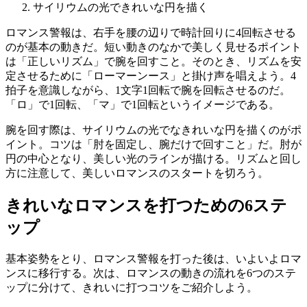
サイリウムの光できれいな円を描く
ロマンス警報は、右手を腰の辺りで時計回りに4回転させる
のが基本の動きだ。短い動きのなかで美しく見せるポイント
は「正しいリズム」で腕を回すこと。そのとき、リズムを安
定させるために「ローマーンース」と掛け声を唱えよう。4
拍子を意識しながら、1文字1回転で腕を回転させるのだ。
「ロ」で1回転、「マ」で1回転というイメージである。
腕を回す際は、サイリウムの光でなきれいな円を描くのがポ
イント。コツは「肘を固定し、腕だけで回すこと」だ。肘が
円の中心となり、美しい光のラインが描ける。リズムと回し
方に注意して、美しいロマンスのスタートを切ろう。
きれいなロマンスを打つための6ステ
ップ
基本姿勢をとり、ロマンス警報を打った後は、いよいよロマ
ンスに移行する。次は、ロマンスの動きの流れを6つのステ
ップに分けて、きれいに打つコツをご紹介しよう。