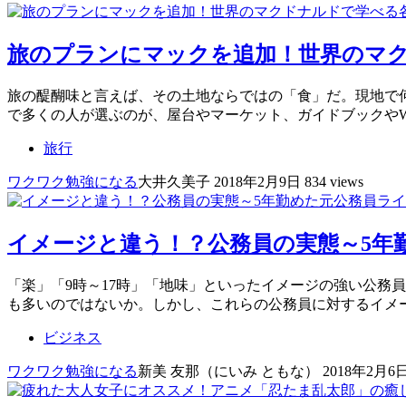
旅のプランにマックを追加！世界のマ
旅の醍醐味と言えば、その土地ならではの「食」だ。現地で
で多くの人が選ぶのが、屋台やマーケット、ガイドブックや
旅行
ワクワク
勉強になる
大井久美子
2018年2月9日
834 views
イメージと違う！？公務員の実態～5年
「楽」「9時～17時」「地味」といったイメージの強い公務
も多いのではないか。しかし、これらの公務員に対するイメー
ビジネス
ワクワク
勉強になる
新美 友那（にいみ ともな）
2018年2月6