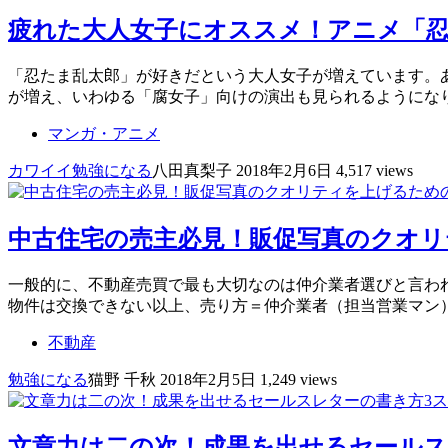
疲れた大人女子にオススメ！アニメ「
「忍たま乱太郎」が好きだという大人女子が増えています。
が増え、いわゆる「腐女子」向けの演出も見られるようにな
マンガ・アニメ
カワイイ
勉強になる
八田真梨子
2018年2月6日
4,517 views
中古住宅の売主必見！販促写真のクオ
一般的に、不動産売買で最も大切なのは仲介業者選びと言わ
物件は交換できない以上、売り方＝仲介業者（担当営業マン
不動産
勉強になる
猫野 千秋
2018年2月5日
1,249 views
文章力は二の次！成果を出せるセールス