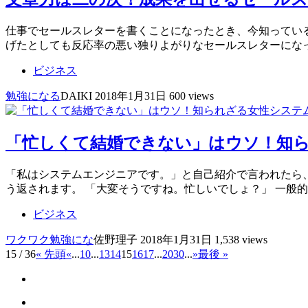
仕事でセールスレターを書くことになったとき、今知ってい
げたとしても反応率の悪い独りよがりなセールスレターにな
ビジネス
勉強になる
DAIKI
2018年1月31日
600 views
「忙しくて結婚できない」はウソ！知
「私はシステムエンジニアです。」と自己紹介で言われたら
う返されます。 「大変そうですね。忙しいでしょ？」 一般
ビジネス
ワクワク
勉強にな
佐野理子
2018年1月31日
1,538 views
15 / 36
« 先頭
«
...
10
...
13
14
15
16
17
...
20
30
...
»
最後 »