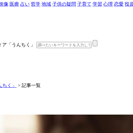
映像
医療
占い
哲学
地域
子供の疑問
子育て
学習
心理
恋愛
投
ディア「うんちく」
んちく」
>
記事一覧