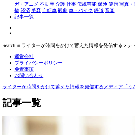
ガ・アニメ
不動産
介護
仕事
伝統芸能
保険
健康
写真・
物
経済
美容
自転車
観劇
車・バイク
鉄道
音楽
記事一覧
Search in ライターが時間をかけて蓄えた情報を発信するメ
運営会社
プライバシーポリシー
免責事項
お問い合わせ
ライターが時間をかけて蓄えた情報を発信するメディア「う
記事一覧