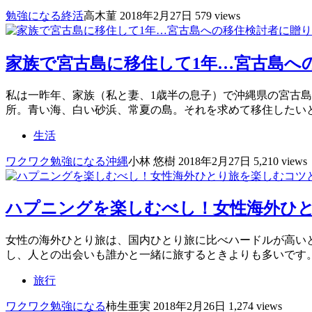
勉強になる
終活
高木菫
2018年2月27日
579 views
家族で宮古島に移住して1年…宮古島へ
私は一昨年、家族（私と妻、1歳半の息子）で沖縄県の宮古
所。青い海、白い砂浜、常夏の島。それを求めて移住したい
生活
ワクワク
勉強になる
沖縄
小林 悠樹
2018年2月27日
5,210 views
ハプニングを楽しむべし！女性海外ひと
女性の海外ひとり旅は、国内ひとり旅に比べハードルが高い
し、人との出会いも誰かと一緒に旅するときよりも多いです
旅行
ワクワク
勉強になる
柿生亜実
2018年2月26日
1,274 views