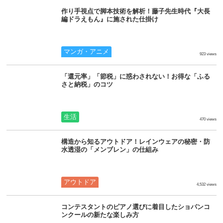
作り手視点で脚本技術を解析！藤子先生時代『大長
編ドラえもん』に施された仕掛け
マンガ・アニメ
923 views
「還元率」「節税」に惑わされない！お得な「ふる
さと納税」のコツ
生活
470 views
構造から知るアウトドア！レインウェアの秘密・防
水透湿の「メンブレン」の仕組み
アウトドア
4,532 views
コンテスタントのピアノ選びに着目したショパンコ
ンクールの新たな楽しみ方