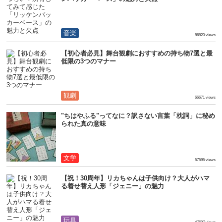
音楽
86820 views
【初心者必見】舞台観劇におすすめの持ち物7選と最
低限の3つのマナー
観劇
66671 views
"ちはやふる"ってなに？訳さない言葉「枕詞」に秘め
られた真の意味
文学
57595 views
【祝！30周年】リカちゃんは子供向け？大人がハマ
る着せ替え人形「ジェニー」の魅力
玩具