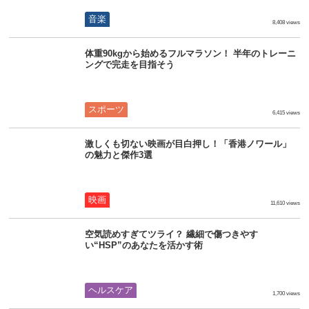
音楽
8,408 views
体重90kgから始めるフルマラソン！ 半年のトレーニ
ングで完走を目指そう
スポーツ
6,415 views
激しくも切ない映画が目白押し！「香港ノワール」
の魅力と傑作3選
映画
11,610 views
空気読めすぎてツライ？ 繊細で傷つきやす
い“HSP”のあなたを活かす術
ヘルスケア
1,700 views