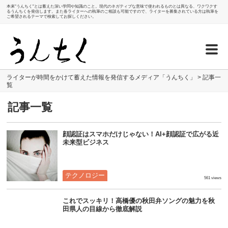
本来"うんちく"とは蓄えた深い学問や知識のこと。現代のネガティブな意味で使われるものとは異なる、ワクワクす
るうんちくを発信します。また各ライターへの執筆のご相談も可能ですので、ライターを募集されている方は執筆を
ご希望されるテーマで検索してお探しください。
ライターが時間をかけて蓄えた情報を発信するメディア「うんちく」
>
記事一
覧
記事一覧
顔認証はスマホだけじゃない！AI+顔認証で広がる近
未来型ビジネス
テクノロジー
561 views
これでスッキリ！高橋優の秋田弁ソングの魅力を秋
田県人の目線から徹底解説