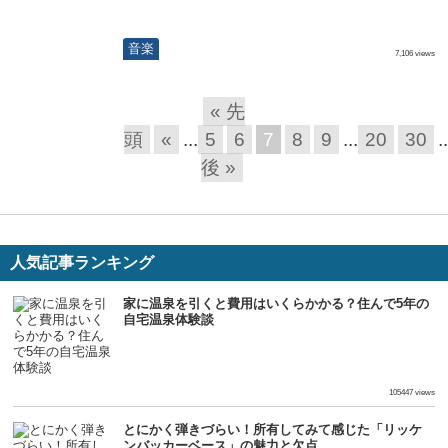
音楽
7,106 views
« 先
頭
«
...
5
6
7
8
9
...
20
30
..
後 »
人気記事ランキング
家に温泉を引くと費用はいくらかかる？住んで5年の
自宅温泉体験談
生活
105447 views
とにかく弾きづらい！所有してみて感じた「リッケ
ンバッカーベース」の魅力と欠点