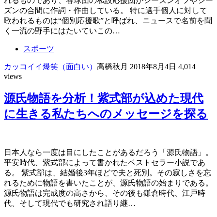
れるものであり、各球団の私設応援団がシーズンオフやシー
ズンの合間に作詞・作曲している。 特に選手個人に対して
歌われるものは“個別応援歌”と呼ばれ、ニュースで名前を聞
く一流の野手にはたいていこの…
スポーツ
カッコイイ
爆笑（面白い）
高橋秋月
2018年8月4日
4,014
views
源氏物語を分析！紫式部が込めた現代
に生きる私たちへのメッセージを探る
日本人なら一度は目にしたことがあるだろう「源氏物語」。
平安時代、紫式部によって書かれたベストセラー小説であ
る。 紫式部は、結婚後3年ほどで夫と死別。その寂しさを忘
れるために物語を書いたことが、源氏物語の始まりである。
源氏物語は完成度の高さから、その後も鎌倉時代、江戸時
代、そして現代でも研究され語り継…