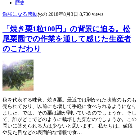
歴史
勉強になる
感動
おの
2018年8月3日
8,730 views
「焼き栗1粒100円」の背景に迫る。松
尾栗園での作業を通して感じた生産者
のこだわり
秋を代表する味覚、焼き栗。最近では剥かれた状態のものも
売られており、以前にも増して手軽に食べられるようになり
ました。では、その栗は誰が剥いているのでしょうか。そし
て、誰がどこでどのように栽培した栗なのでしょうか。この
問いに答えられる人は少ないと思います。 私たちは、値段
や見た目などの表面的な情報で食…