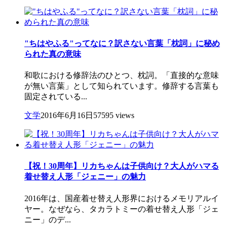
"ちはやふる"ってなに？訳さない言葉「枕詞」に秘め
られた真の意味
和歌における修辞法のひとつ、枕詞。「直接的な意味
が無い言葉」として知られています。修辞する言葉も
固定されている...
文学
2016年6月16日
57595 views
【祝！30周年】リカちゃんは子供向け？大人がハマる
着せ替え人形「ジェニー」の魅力
2016年は、国産着せ替え人形界におけるメモリアルイ
ヤー。なぜなら、タカラトミーの着せ替え人形「ジェ
ニー」のデ...