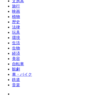
文房具
旅行
映画
植物
歴史
法律
玩具
環境
生活
生物
経済
美容
自転車
観劇
車・バイク
鉄道
音楽