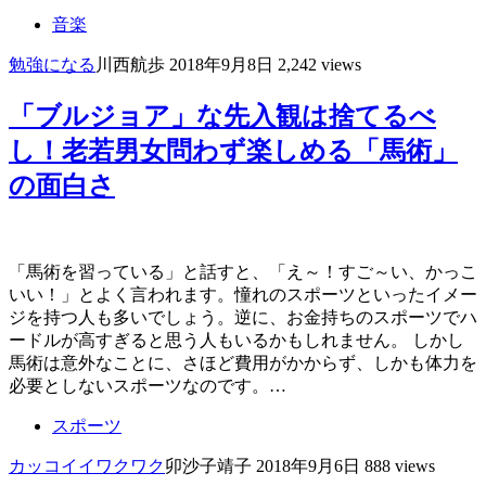
音楽
勉強になる
川西航歩
2018年9月8日
2,242 views
「ブルジョア」な先入観は捨てるべ
し！老若男女問わず楽しめる「馬術」
の面白さ
「馬術を習っている」と話すと、「え～！すご～い、かっこ
いい！」とよく言われます。憧れのスポーツといったイメー
ジを持つ人も多いでしょう。逆に、お金持ちのスポーツでハ
ードルが高すぎると思う人もいるかもしれません。 しかし
馬術は意外なことに、さほど費用がかからず、しかも体力を
必要としないスポーツなのです。…
スポーツ
カッコイイ
ワクワク
卯沙子靖子
2018年9月6日
888 views