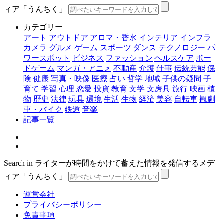
ィア「うんちく」
カテゴリー
アート
アウトドア
アロマ・香水
インテリア
インフラ
カメラ
グルメ
ゲーム
スポーツ
ダンス
テクノロジー
パ
ワースポット
ビジネス
ファッション
ヘルスケア
ボー
ドゲーム
マンガ・アニメ
不動産
介護
仕事
伝統芸能
保
険
健康
写真・映像
医療
占い
哲学
地域
子供の疑問
子
育て
学習
心理
恋愛
投資
教育
文学
文房具
旅行
映画
植
物
歴史
法律
玩具
環境
生活
生物
経済
美容
自転車
観劇
車・バイク
鉄道
音楽
記事一覧
Search in ライターが時間をかけて蓄えた情報を発信するメデ
ィア「うんちく」
運営会社
プライバシーポリシー
免責事項