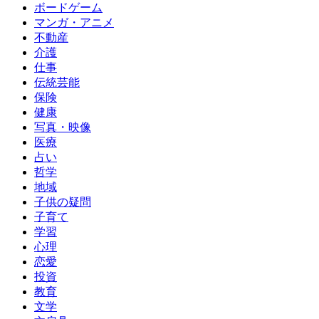
ボードゲーム
マンガ・アニメ
不動産
介護
仕事
伝統芸能
保険
健康
写真・映像
医療
占い
哲学
地域
子供の疑問
子育て
学習
心理
恋愛
投資
教育
文学