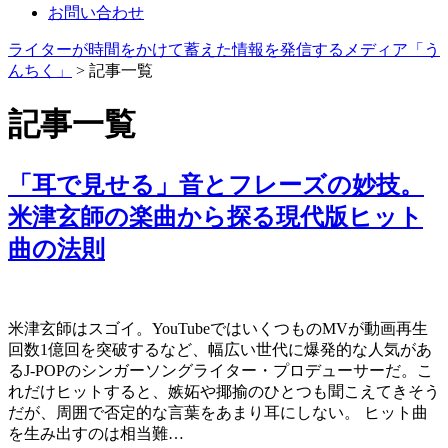
お問い合わせ
ライターが時間をかけて蓄えた情報を発信するメディア「う
んちく」
>
記事一覧
記事一覧
「耳で見せる」音とフレーズの妙技。
米津玄師の楽曲から探る現代版ヒット
曲の法則
米津玄師はスゴイ。YouTubeではいくつものMVが動画再生
回数1億回を突破するなど、幅広い世代に爆発的な人気があ
るJ-POPのシンガーソングライター・プロデューサーだ。こ
れだけヒットすると、嫉妬や揶揄のひとつも聞こえてきそう
だが、周囲で否定的な言葉をあまり耳にしない。 ヒット曲
を生み出すのは相当難…