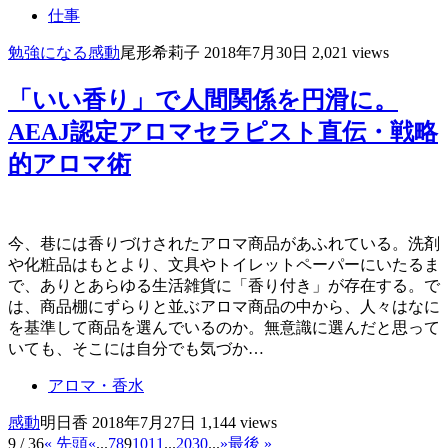
仕事
勉強になる
感動
尾形希莉子
2018年7月30日
2,021 views
「いい香り」で人間関係を円滑に。
AEAJ認定アロマセラピスト直伝・戦略
的アロマ術
今、巷には香りづけされたアロマ商品があふれている。洗剤
や化粧品はもとより、文具やトイレットペーパーにいたるま
で、ありとあらゆる生活雑貨に「香り付き」が存在する。で
は、商品棚にずらりと並ぶアロマ商品の中から、人々はなに
を基準して商品を選んでいるのか。無意識に選んだと思って
いても、そこには自分でも気づか…
アロマ・香水
感動
明日香
2018年7月27日
1,144 views
9 / 36
« 先頭
«
...
7
8
9
10
11
...
20
30
...
»
最後 »