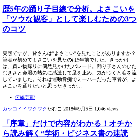
歴5年の踊り子目線で分析。よさこいを
「ツウな観客」として楽しむための3つ
のコツ
突然ですが、皆さんは”よさこい”を見たことがありますか？
筆者が初めてよさこいを見たのは5年前でした。きっかけ
は、買い物帰りに偶然見かけたパレード。踊り子さんのひた
むきさと会場の熱気に感激して足を止め、気がつくと涙を流
していました。それは運動音痴でミーハーだった筆者が、よ
さこいを踊りたいと思ったきっか…
伝統芸能
カッコイイ
ワクワク
たむこ
2018年9月5日
1,046 views
「序章」だけで内容がわかる！オチか
ら読み解く“学術・ビジネス書の速読