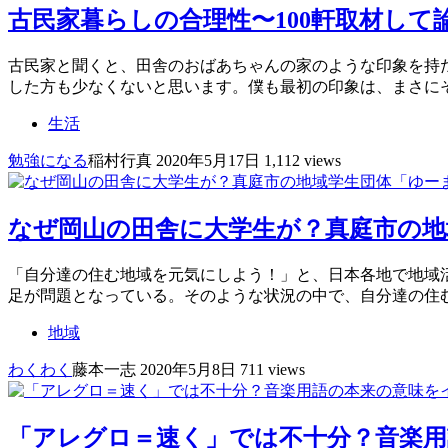
古民家暮らしの合理性〜100軒取材し
古民家と聞くと、田舎のおばあちゃんの家のような印象を持
した方も少なくないと思います。僕も最初の印象は、まさにそ
生活
勉強になる
稲村行真
2020年5月17日
1,112 views
なぜ岡山の田舎に大学生が？真庭市の地
「自分達の住む地域を元気にしよう！」と、日本各地で地域
足が問題となっている。そのような状況の中で、自分達の住
地域
わくわく
藤本一志
2020年5月8日
711 views
「アレグロ＝速く」では不十分？音楽