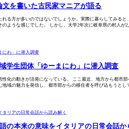
て論文を書いた古民家マニアが語る
たれる方が多いのではないでしょうか。実際に暮らしてみると
のような感じでした。 しかし、大学2年次に岐阜県の村人が
域学生団体「ゆーまにわ」に潜入調査
活性化の動きが活発になっている。 ここ最近、地方から都市部
む地域の魅力を発信し、都市部からの移住者を呼び込もうとして
用語の本来の意味をイタリアの日常会話か