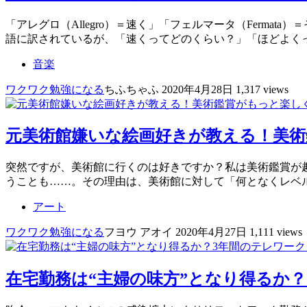
「アレグロ（Allegro）＝速く」「フェルマータ（Ferm
語に訳されているが、「速くってどのくらい？」「ほどよく
音楽
ワクワク
勉強になる
ちふちゃふ
2020年4月28日
1,317 views
元美術館嫌いな絵画好きが教える！美術
突然ですが、美術館に行くのは好きですか？私は美術鑑賞が
うことも……。その理由は、美術館に対して「何となくレベ
アート
ワクワク
勉強になる
フヨウ アオイ
2020年4月27日
1,111 views
在宅勤務は“主婦の味方”となり得るか