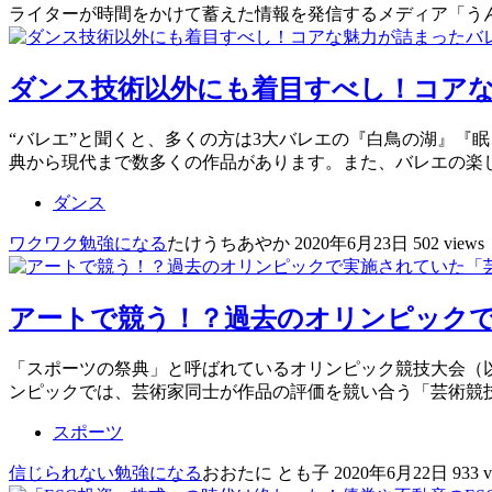
ライターが時間をかけて蓄えた情報を発信するメディア「う
ダンス技術以外にも着目すべし！コアな
“バレエ”と聞くと、多くの方は3大バレエの『白鳥の湖』『
典から現代まで数多くの作品があります。また、バレエの楽
ダンス
ワクワク
勉強になる
たけうちあやか
2020年6月23日
502 views
アートで競う！？過去のオリンピックで
「スポーツの祭典」と呼ばれているオリンピック競技大会（
ンピックでは、芸術家同士が作品の評価を競い合う「芸術競技
スポーツ
信じられない
勉強になる
おおたに とも子
2020年6月22日
933 