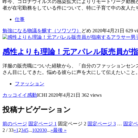
昨今、コロナウイルスの感染拡大によりリモートワーク勤務
者が在宅勤務をしている件について、特に子育て中の友人た
仕事
勉強になる
物議を醸す（ソワソワ）
どめ
2020年4月21日
629 v
感性よりも理論！元アパレル販売員が
洋服の販売職についた経験から、「自分のファッションセン
さん目にしてきた。悩める彼らに声を大にして伝えたいこと
ファッション
カッコイイ
感動
ICHI
2020年4月21日
362 views
投稿ナビゲーション
前のページ
固定ページ
1
固定ページ
2
固定ページ
3
…
固定
2 / 33
«
1
2
3
4
5
...
10
20
30
...
»
最後 »