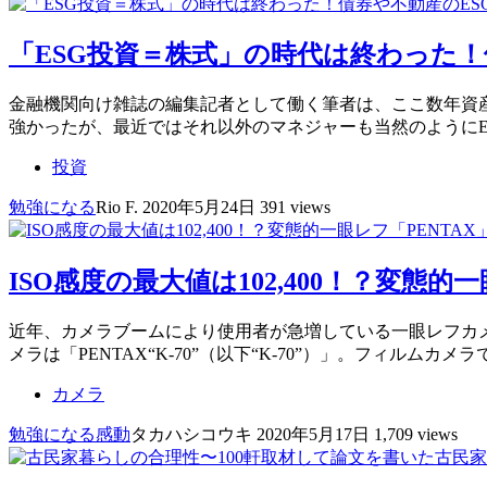
「ESG投資＝株式」の時代は終わった！
金融機関向け雑誌の編集記者として働く筆者は、ここ数年資産
強かったが、最近ではそれ以外のマネジャーも当然のようにE
投資
勉強になる
Rio F.
2020年5月24日
391 views
ISO感度の最大値は102,400！？変態
近年、カメラブームにより使用者が急増している一眼レフカ
メラは「PENTAX“K-70”（以下“K-70”）」。フィル
カメラ
勉強になる
感動
タカハシコウキ
2020年5月17日
1,709 views