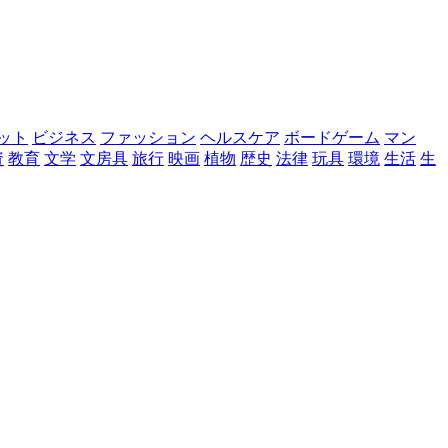
ット
ビジネス
ファッション
ヘルスケア
ボードゲーム
マン
資
教育
文学
文房具
旅行
映画
植物
歴史
法律
玩具
環境
生活
生