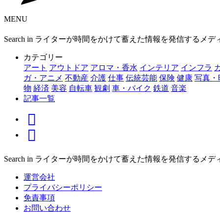
MENU
Search in ライターが時間をかけて蓄えた情報を発信するメ
カテゴリー
アート
アウトドア
アロマ・香水
インテリア
インフラ
ガ・アニメ
不動産
介護
仕事
伝統芸能
保険
健康
写真・
物
経済
美容
自転車
観劇
車・バイク
鉄道
音楽
記事一覧
Search in ライターが時間をかけて蓄えた情報を発信するメ
運営会社
プライバシーポリシー
免責事項
お問い合わせ