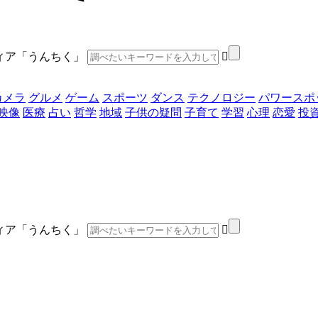
ディア「うんちく」
カメラ
グルメ
ゲーム
スポーツ
ダンス
テクノロジー
パワースポ
映像
医療
占い
哲学
地域
子供の疑問
子育て
学習
心理
恋愛
投
ディア「うんちく」