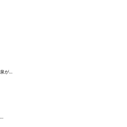
...
.