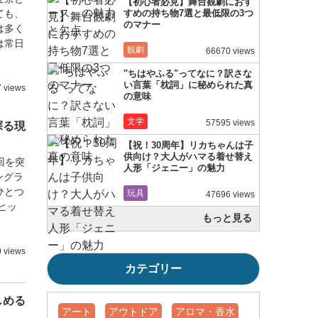
【初心者必見】舞台観劇におす
ても、
すめの持ち物7選と最低限の3つ
のマナー
は多く
は常日
観劇
66670 views
"ちはやふる"ってなに？訳さな
い言葉「枕詞」に秘められた真
7 views
の意味
文学
57595 views
探る現
【祝！30周年】リカちゃんは子
供向け？大人がハマる着せ替え
回を突
人形「ジェニー」の魅力
ングラ
ひとつ
玩具
47696 views
ヒッ
もっと見る
0 views
カテゴリー
しめる
アート
アウトドア
アロマ・香水