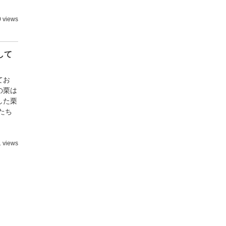
0 views
して
てお
の栗は
した栗
たち
1 views