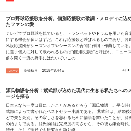
プロ野球応援歌を分析。個別応援歌の歌詞・メロディに込
たファンの愛
テレビでプロ野球を観ていると、トランペットやドラムを用いた音
にする機会が多いはずだ。これは応援歌と呼ばれるものであり、各
私設応援団がシーズンオフやシーズンの合間に作詞・作曲している。
に選手個人に対して歌われるものは“個別応援歌”と呼ばれ、ニュー
前を聞く一流の野手にはたいていこの…
4,01
高橋秋月
2018年8月4日
スポーツ
源氏物語を分析！紫式部が込めた現代に生きる私たちへの
ージを探る
日本人なら一度は目にしたことがあるだろう「源氏物語」。平安時
式部によって書かれたベストセラー小説である。 紫式部は、結婚後
どで夫と死別。その寂しさを忘れるために物語を書いたことが、源
の始まりである。源氏物語は完成度の高さから、その後も鎌倉時代
時代、そして現代でも研究され語り継…