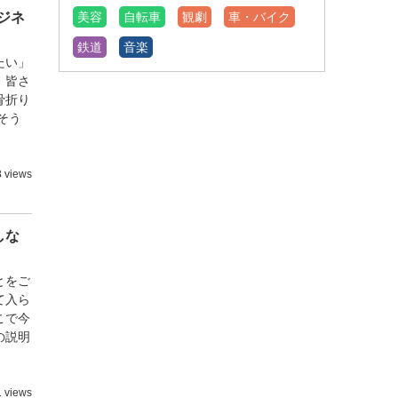
ジネ
美容
自転車
観劇
車・バイク
鉄道
音楽
たい」
、皆さ
骨折り
そう
8 views
しな
とをご
て入ら
こで今
の説明
1 views