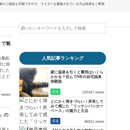
執筆のご相談も可能ですので、ライターを募集されている方は執筆をご希望
」で魅
う動乱
人気記事ランキング
世に現
対した
家に温泉を引くと費用はいくら
にとど
かかる？住んで5年の自宅温泉
体験談
生活
105447 views
 views
とにかく弾きづらい！所有して
みて感じた「リッケンバッカー
ベース」の魅力と欠点
」の
音楽
86811 views
紅茶と