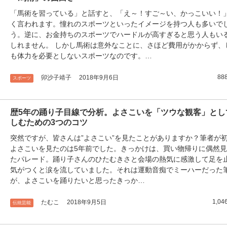
「馬術を習っている」と話すと、「え～！すご～い、かっこいい！
く言われます。憧れのスポーツといったイメージを持つ人も多いで
う。逆に、お金持ちのスポーツでハードルが高すぎると思う人もい
しれません。 しかし馬術は意外なことに、さほど費用がかからず、
も体力を必要としないスポーツなのです。…
888
卯沙子靖子
2018年9月6日
スポーツ
歴5年の踊り子目線で分析。よさこいを「ツウな観客」とし
しむための3つのコツ
突然ですが、皆さんは”よさこい”を見たことがありますか？筆者が
よさこいを見たのは5年前でした。きっかけは、買い物帰りに偶然
たパレード。踊り子さんのひたむきさと会場の熱気に感激して足を
気がつくと涙を流していました。それは運動音痴でミーハーだった
が、よさこいを踊りたいと思ったきっか…
1,04
たむこ
2018年9月5日
伝統芸能