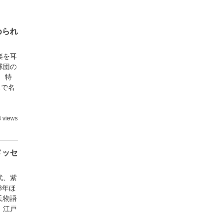
められ
楽を耳
球団の
 特
スで名
3 views
メッセ
代、紫
3年ほ
氏物語
、江戸