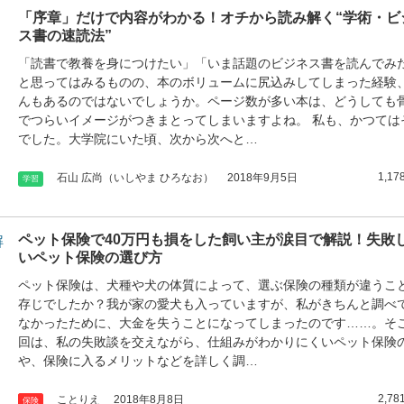
「序章」だけで内容がわかる！オチから読み解く“学術・ビ
ス書の速読法”
「読書で教養を身につけたい」「いま話題のビジネス書を読んでみ
と思ってはみるものの、本のボリュームに尻込みしてしまった経験
んもあるのではないでしょうか。ページ数が多い本は、どうしても
でつらいイメージがつきまとってしまいますよね。 私も、かつては
でした。大学院にいた頃、次から次へと…
1,17
石山 広尚（いしやま ひろなお）
2018年9月5日
学習
ペット保険で40万円も損をした飼い主が涙目で解説！失敗
いペット保険の選び方
ペット保険は、犬種や犬の体質によって、選ぶ保険の種類が違うこ
存じでしたか？我が家の愛犬も入っていますが、私がきちんと調べ
なかったために、大金を失うことになってしまったのです……。そ
回は、私の失敗談を交えながら、仕組みがわかりにくいペット保険
や、保険に入るメリットなどを詳しく調…
2,78
ことりえ
2018年8月8日
保険