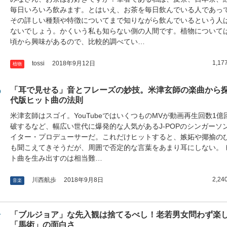
毎日いろいろ飲みます。とはいえ、お茶を毎日飲んでいる人であっ
その詳しい種類や特徴についてまで知りながら飲んでいるという人
ないでしょう。かくいう私も知らない側の人間です。植物について
頃から興味があるので、比較的調べてい…
1,17
tossi
2018年9月12日
植物
「耳で見せる」音とフレーズの妙技。米津玄師の楽曲から
代版ヒット曲の法則
米津玄師はスゴイ。YouTubeではいくつものMVが動画再生回数1億
破するなど、幅広い世代に爆発的な人気があるJ-POPのシンガーソ
イター・プロデューサーだ。これだけヒットすると、嫉妬や揶揄の
も聞こえてきそうだが、周囲で否定的な言葉をあまり耳にしない。 
ト曲を生み出すのは相当難…
2,24
川西航歩
2018年9月8日
音楽
「ブルジョア」な先入観は捨てるべし！老若男女問わず楽
「馬術」の面白さ