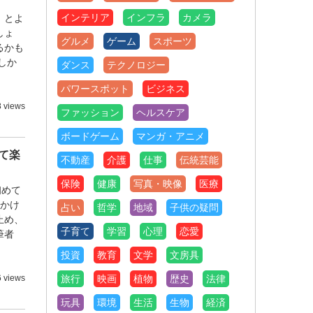
インテリア
インフラ
カメラ
」とよ
しょ
グルメ
ゲーム
スポーツ
るかも
しか
ダンス
テクノロジー
パワースポット
ビジネス
 views
ファッション
ヘルスケア
ボードゲーム
マンガ・アニメ
て楽
不動産
介護
仕事
伝統芸能
保険
健康
写真・映像
医療
初めて
見かけ
占い
哲学
地域
子供の疑問
止め、
子育て
学習
心理
恋愛
筆者
投資
教育
文学
文房具
6 views
旅行
映画
植物
歴史
法律
玩具
環境
生活
生物
経済