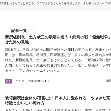
意味で使われるものとは異なる、ワクワクするうんちくを発信します。また各ライターへの
記事一覧
新撰組副長・土方歳三の最期を追う！終焉の戦「箱館戦争
せた男の意地
2018年は、明治維新から150年が経った節目の年である。幕末とい
期には、坂本龍馬、勝海舟、西郷隆盛など、多くの偉人や著名人が
れた。新撰組副長・土方歳三もそのひとりである。「明治政府に敵
人物」として長らく悪役の代名詞であったが、近年、映画やドラマ
まらず、マンガやゲームといった…
855
ハルキ
2018年9月21日
歴史
栽培面積は全体の7割以上！日本人に愛される「やぶきた茶
特徴とおいしい淹れ方
みなさん、お茶はお好きですか？筆者である私は、麦茶、日本茶、