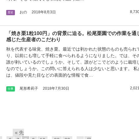
8,73
おの
2018年8月3日
歴史
「焼き栗1粒100円」の背景に迫る。松尾栗園での作業を通
感じた生産者のこだわり
秋を代表する味覚、焼き栗。最近では剥かれた状態のものも売られ
り、以前にも増して手軽に食べられるようになりました。では、そ
誰が剥いているのでしょうか。そして、誰がどこでどのように栽培
なのでしょうか。この問いに答えられる人は少ないと思います。 私
は、値段や見た目などの表面的な情報で食…
2,02
尾形希莉子
2018年7月30日
仕事
« 先